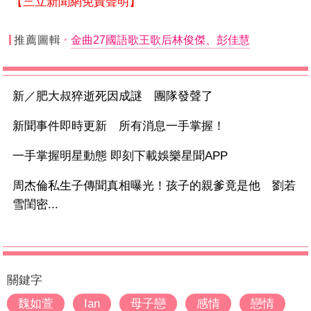
【三立新聞網免責聲明】
推薦圖輯
金曲27國語歌王歌后林俊傑、彭佳慧
新／肥大叔猝逝死因成謎 團隊發聲了
新聞事件即時更新 所有消息一手掌握！
一手掌握明星動態 即刻下載娛樂星聞APP
周杰倫私生子傳聞真相曝光！孩子的親爹竟是他 劉若
雪閨密...
關鍵字
魏如萱
Ian
母子戀
感情
戀情