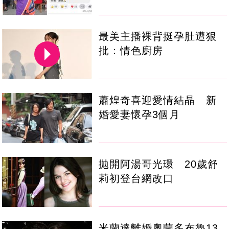
最美主播裸背挺孕肚遭狠
批：情色廚房
蕭煌奇喜迎愛情結晶 新
婚愛妻懷孕3個月
拋開阿湯哥光環 20歲舒
莉初登台網改口
米蘭達離婚奧蘭多布魯13