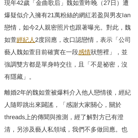
現年42歲「金曲歌后」魏如萱昨晚（27日）遭
爆疑似介入擁有21萬粉絲的網紅若盈與男友Ian
戀情，如今2人親密照片也跟著曝光。對此，魏
如萱
經紀人
2度回應，改口認戀情，表示「公司
藝人魏如萱目前確實在一段
感情
狀態裡」，並
強調雙方都是單身時交往，且「不是祕密，沒
有隱藏」。
離婚2年的魏如萱被爆料介入他人戀情後，經紀
人隨即跳出來闢謠，「感謝大家關心，關於
threads上的傳聞與推測，經了解對方已有澄
清，另涉及藝人私領域，我們不多做回應。也