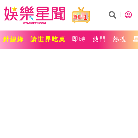
1
針線緣
請世界吃桌
即時
熱門
熱搜