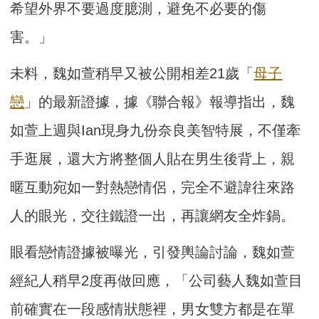
希望外界不要過度臆測，避免不必要的傷
害。」
未料，魏如萱稍早又被公開相差21歲「
母子
戀
」的最新證據，據《聯合報》報導指出，魏
如萱上週與Ian現身九份奈良美智特展，不僅牽
手逛展，還大方將整個人貼在男生後背上，親
暱互動宛如一對熱戀情侶，完全不避諱往來路
人的眼光，交往鐵證一出，再讓網友全炸鍋。
眼看戀情證據被曝光，引發輿論討論，魏如萱
經紀人稍早2度再做回應，「公司藝人魏如萱目
前確實在一段感情狀態裡，男女雙方都是在單