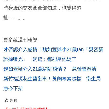
時身邊的交友圈全部知道，也覺得超
扯……」。
更多鏡週刊報導
才否認介入感情！魏如萱與小21歲Ian「親密新
證據曝光」 網驚：都能當他媽了
魏如萱疑介入21歲網紅感情？ 急發聲澄清
新竹福源花生醬翻車！黃麴毒素超標 衛生局
急令下架
外稿