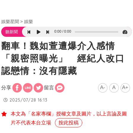
娛樂星聞
娛樂
0:00
0:00
聽新聞
翻車！魏如萱遭爆介入感情
「親密照曝光」 經紀人改口
認戀情：沒有隱藏
A-
A
A+
分享
留言
2025/07/28 16:13
本文為「名家專欄」授權文章及圖片，以上言論及圖
片不代表本台立場
按此投稿