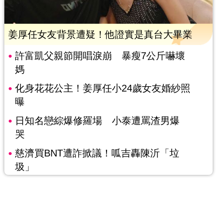
姜厚任女友背景遭疑！他證實是真台大畢業
許富凱父親節開唱淚崩 暴瘦7公斤嚇壞
媽
化身花花公主！姜厚任小24歲女友婚紗照
曝
日知名戀綜爆修羅場 小泰遭罵渣男爆
哭
慈濟買BNT遭詐掀議！呱吉轟陳沂「垃
圾」