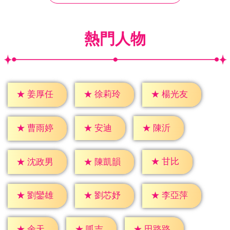
熱門人物
★
姜厚任
★
徐莉玲
★
楊光友
★
安迪
★
陳沂
★
曹雨婷
★
甘比
★
沈政男
★
陳凱韻
★
劉鑾雄
★
劉芯妤
★
李亞萍
★
余天
★
呱吉
★
田路路