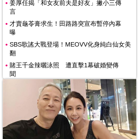
姜厚任揭「和女友前夫是好友」撇小三傳
言
才賣龜苓膏求生！田路路突宣布暫停內幕
曝
SBS歌謠大戰登場！MEOVV化身純白仙女美
翻
賭王千金辣曬泳照 遭直擊1幕破婚變傳
聞