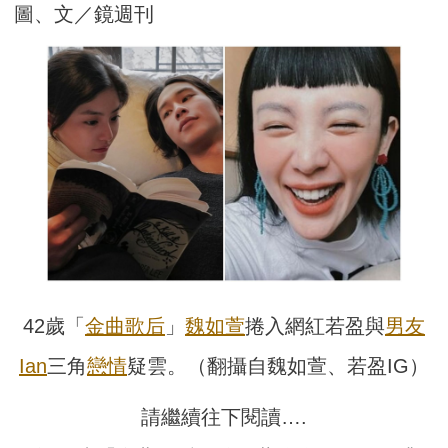
圖、文／鏡週刊
42歲「
金曲歌后
」
魏如萱
捲入網紅若盈與
男友
Ian
三角
戀情
疑雲。（翻攝自魏如萱、若盈IG）
請繼續往下閱讀….