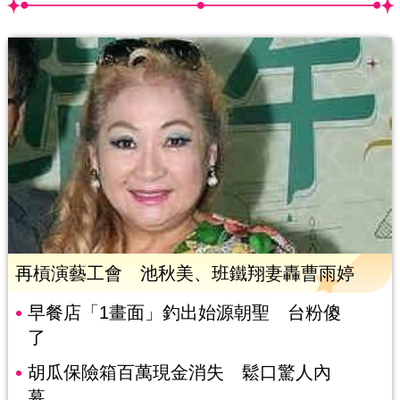
再槓演藝工會 池秋美、班鐵翔妻轟曹雨婷
早餐店「1畫面」釣出始源朝聖 台粉傻
了
胡瓜保險箱百萬現金消失 鬆口驚人內
幕