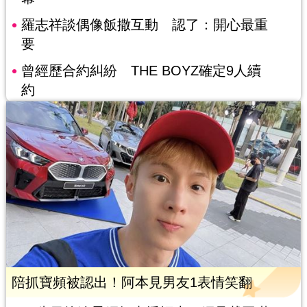
羅志祥談偶像飯撒互動 認了：開心最重
要
曾經歷合約糾紛 THE BOYZ確定9人續
約
陪抓寶頻被認出！阿本見男友1表情笑翻