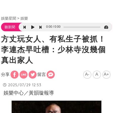
娛樂星聞
娛樂
0:00
0:00
聽新聞
方丈玩女人、有私生子被抓！
李連杰早吐槽：少林寺沒幾個
真出家人
A-
A
A+
分享
留言
2025/07/29 12:53
娛樂中心／黃韻璇報導