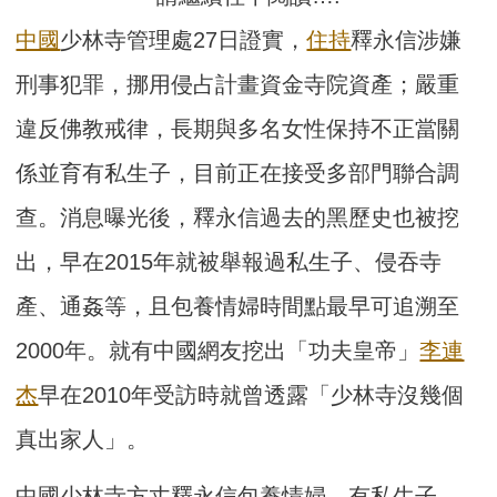
中國
少林寺管理處27日證實，
住持
釋永信涉嫌
刑事犯罪，挪用侵占計畫資金寺院資產；嚴重
違反佛教戒律，長期與多名女性保持不正當關
係並育有私生子，目前正在接受多部門聯合調
查。消息曝光後，釋永信過去的黑歷史也被挖
出，早在2015年就被舉報過私生子、侵吞寺
產、通姦等，且包養情婦時間點最早可追溯至
2000年。就有中國網友挖出「功夫皇帝」
李連
杰
早在2010年受訪時就曾透露「少林寺沒幾個
真出家人」。
中國少林寺方丈釋永信包養情婦、有私生子，