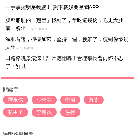
一手掌握明星動態 即刻下載娛樂星聞APP
腹部脂肪的「剋星」找到了，常吃這幾物，吃走大肚
囊，瘦出...
PR・新素簡
減肥首選，檸檬加它，堅持一週，腰細了，瘦到你懷疑
人生
PR・新素簡
田路路晚景淒涼！許常德開轟工會理事長曹雨婷不忍
了：別只...
關鍵字
釋永信
少林寺
中國
方丈
私生子
李連杰
住持
追蹤娛樂星聞