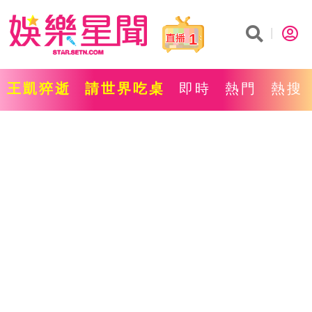
1
王凱猝逝
請世界吃桌
即時
熱門
熱搜