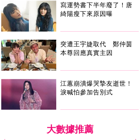
寫運勢書下半年廢了！唐
綺陽瘦下來原因曝
突遭王宇婕取代 鄭仲茵
本尊回應真實主因
江蕙崩潰爆哭摯友逝世！
淚喊怕參加告別式
大數據推薦