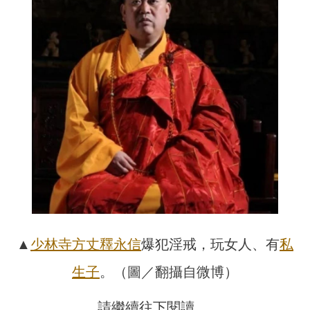
▲
少林寺
方丈
釋永信
爆犯淫戒，玩女人、有
私
生子
。（圖／翻攝自微博）
請繼續往下閱讀….