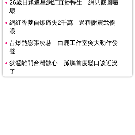
26歲日籍追星網紅直播輕生 網見截圖嚇
壞
網紅香菱自爆痛失2千萬 過程謝震武傻
眼
昔爆熱戀張凌赫 白鹿工作室突大動作發
聲
狄鶯離開台灣散心 孫鵬首度鬆口談近況
了