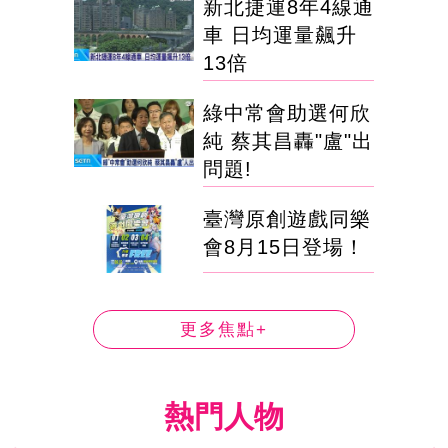
新北捷運8年4線通
車 日均運量飆升
13倍
綠中常會助選何欣
純 蔡其昌轟"盧"出
問題!
臺灣原創遊戲同樂
會8月15日登場！
更多焦點+
熱門人物