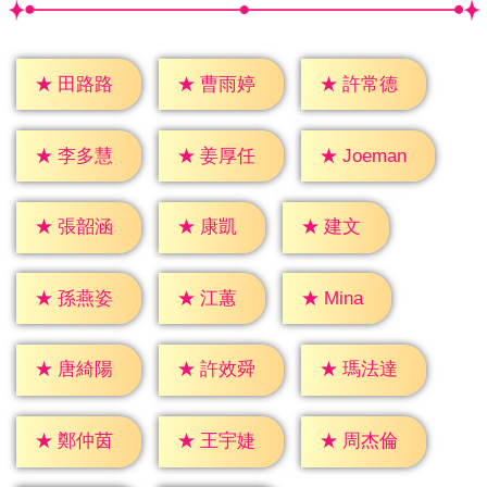
★
田路路
★
曹雨婷
★
許常德
★
李多慧
★
姜厚任
★
Joeman
★
康凱
★
建文
★
張韶涵
★
江蕙
★
Mina
★
孫燕姿
★
唐綺陽
★
許效舜
★
瑪法達
★
鄭仲茵
★
王宇婕
★
周杰倫