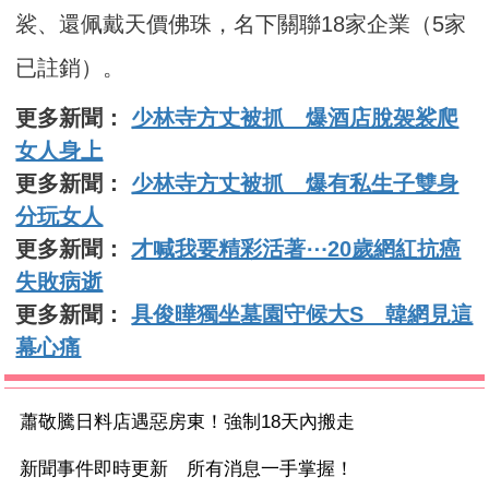
裟、還佩戴天價佛珠，名下關聯18家企業（5家
已註銷）。
更多新聞：
少林寺方丈被抓 爆酒店脫袈裟爬
女人身上
更多新聞：
少林寺方丈被抓 爆有私生子雙身
分玩女人
更多新聞：
才喊我要精彩活著⋯20歲網紅抗癌
失敗病逝
更多新聞：
具俊曄獨坐墓園守候大S 韓網見這
幕心痛
蕭敬騰日料店遇惡房東！強制18天內搬走
新聞事件即時更新 所有消息一手掌握！