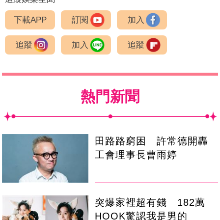
下載APP
訂閱
加入
追蹤
加入
追蹤
熱門新聞
田路路窮困 許常德開轟
工會理事長曹雨婷
突爆家裡超有錢 182萬
HOOK驚認我是男的