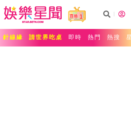
1
針線緣
請世界吃桌
即時
熱門
熱搜