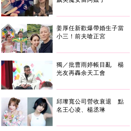
姜厚任新歡爆帶婚生子當
小三！前夫嗆正宮
獨／批曹雨婷帳目亂 楊
光友再轟余天工會
邱瓈寬公司營收衰退 點
名王心凌、楊丞琳