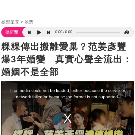
娛樂星聞
娛樂
0:00
0:00
聽新聞
粿粿傳出搬離愛巢？范姜彥豐
爆3年婚變 真實心聲全流出：
婚姻不是全部
This
is
a
The media could not be loaded, either because the server or
modal
window.
network failed or because the format is not supported.