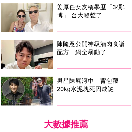
姜厚任女友稱學歷「3碩1
博」 台大發聲了
陳隨意公開神級滷肉食譜
配方 網全暴動了
男星陳屍河中 背包藏
20kg水泥塊死因成謎
大數據推薦