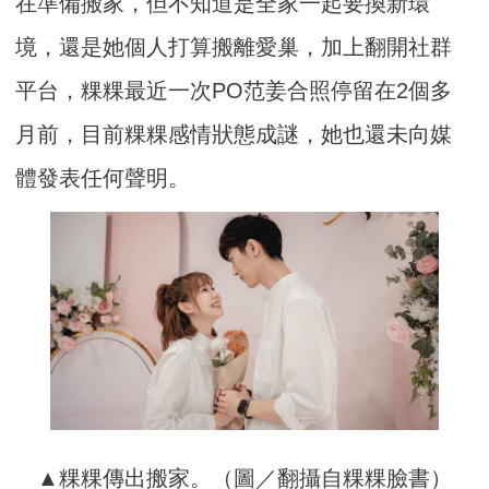
在準備搬家，但不知道是全家一起要換新環
境，還是她個人打算搬離愛巢，加上翻開社群
平台，粿粿最近一次PO范姜合照停留在2個多
月前，目前粿粿感情狀態成謎，她也還未向媒
體發表任何聲明。
▲粿粿傳出搬家。（圖／翻攝自粿粿臉書）