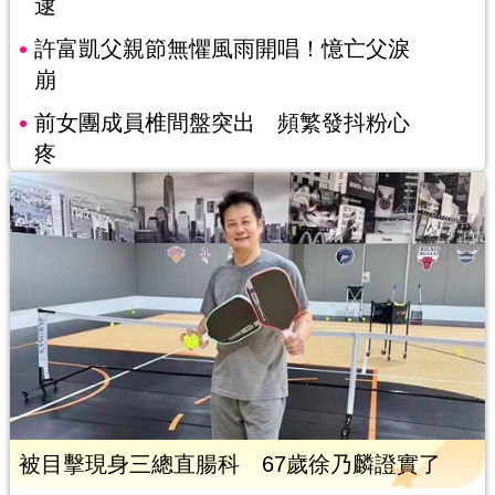
逮
許富凱父親節無懼風雨開唱！憶亡父淚
崩
前女團成員椎間盤突出 頻繁發抖粉心
疼
被目擊現身三總直腸科 67歲徐乃麟證實了