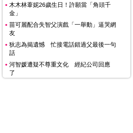
木木林葦妮26歲生日！許願當「角頭千
金」
苗可麗配合失智父演戲「一舉動」逼哭網
友
狄志為揭遺憾 忙接電話錯過父最後一句
話
河智媛遭疑不尊重文化 經紀公司回應
了