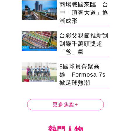
商場戰國來臨 台
中「頂奢大道」逐
漸成形
台彩父親節推新刮
刮樂千萬頭獎超
「爸」氣
8國球員齊聚高
雄 Formosa 7s
掀足球熱潮
更多焦點+
熱門人物