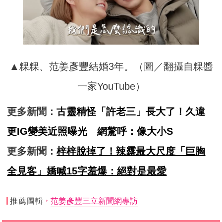
▲粿粿、范姜彥豐結婚3年。（圖／翻攝自粿醬
一家YouTube）
更多新聞：
古靈精怪「許老三」長大了！久違
更IG變美近照曝光 網驚呼：像大小S
更多新聞：
梓梓脫掉了！辣露最大尺度「巨胸
全見客」嬌喊15字羞爆：絕對是最愛
推薦圖輯
范姜彥豐三立新聞網專訪