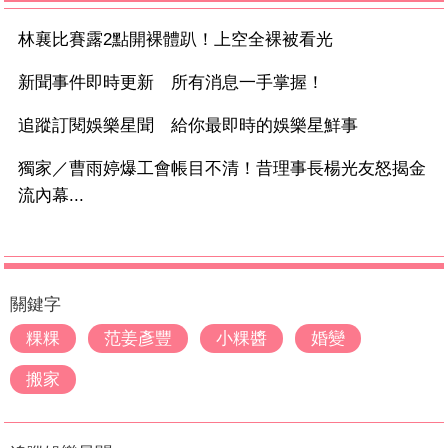
林襄比賽露2點開裸體趴！上空全裸被看光
新聞事件即時更新 所有消息一手掌握！
追蹤訂閱娛樂星聞 給你最即時的娛樂星鮮事
獨家／曹雨婷爆工會帳目不清！昔理事長楊光友怒揭金
流內幕...
關鍵字
粿粿
范姜彥豐
小粿醬
婚變
搬家