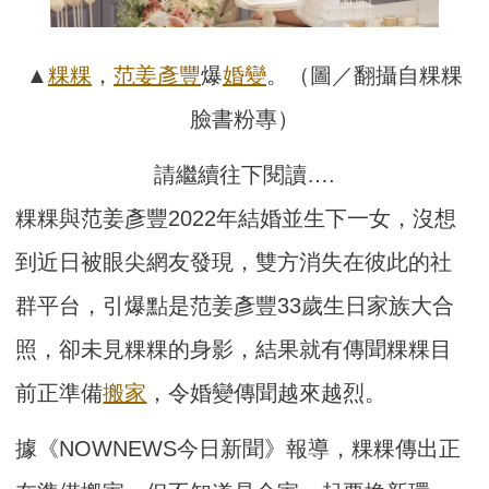
▲
粿粿
，
范姜彥豐
爆
婚變
。（圖／翻攝自粿粿
臉書粉專）
請繼續往下閱讀….
粿粿與范姜彥豐2022年結婚並生下一女，沒想
到近日被眼尖網友發現，雙方消失在彼此的社
群平台，引爆點是范姜彥豐33歲生日家族大合
照，卻未見粿粿的身影，結果就有傳聞粿粿目
前正準備
搬家
，令婚變傳聞越來越烈。
據《NOWNEWS今日新聞》報導，粿粿傳出正