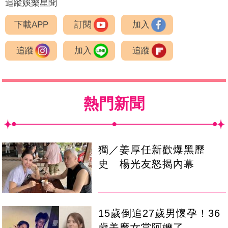
追蹤娛樂星聞
下載APP
訂閱
加入
追蹤
加入
追蹤
熱門新聞
獨／姜厚任新歡爆黑歷
史 楊光友怒揭內幕
15歲倒追27歲男懷孕！36
歲美魔女當阿嬤了