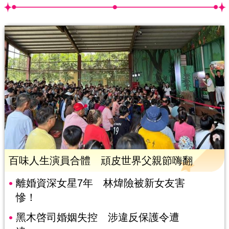
百味人生演員合體 頑皮世界父親節嗨翻
離婚資深女星7年 林煒險被新女友害
慘！
黑木啓司婚姻失控 涉違反保護令遭