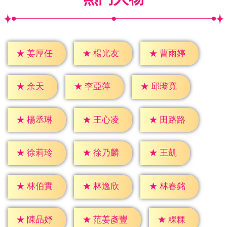
★
姜厚任
★
楊光友
★
曹雨婷
★
余天
★
李亞萍
★
邱瓈寬
★
楊丞琳
★
王心凌
★
田路路
★
王凱
★
徐莉玲
★
徐乃麟
★
林伯實
★
林逸欣
★
林春銘
★
粿粿
★
陳品妤
★
范姜彥豐