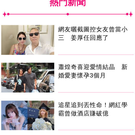
熱門新聞
網友曬截圖控女友曾當小
三 姜厚任回應了
蕭煌奇喜迎愛情結晶 新
婚愛妻懷孕3個月
追星追到丟性命！網紅學
霸曾做酒店賺破億