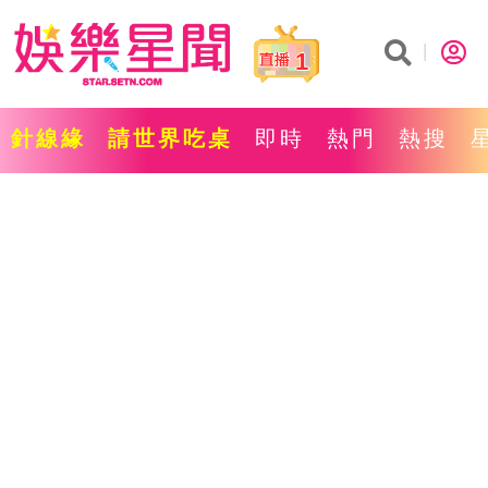
1
針線緣
請世界吃桌
即時
熱門
熱搜