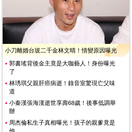
小刀離婚台玻二千金林文晴！情變原因曝光
郭書瑤背後金主竟是大咖藝人！身份曝光
了
林琇琪父親肝癌病逝！錄音室驚現亡父味
道
小秦漢張海漢逝世享壽68歲！後事低調舉
辦
周杰倫私生子真相曝光！孩子的親爹竟是
他