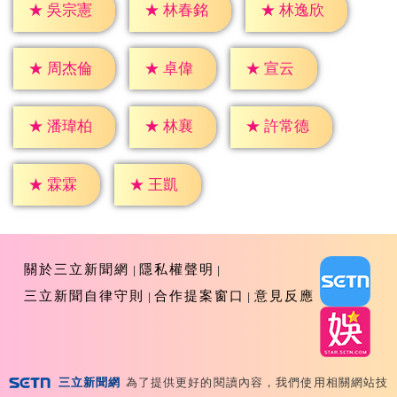
★
吳宗憲
★
林春銘
★
林逸欣
★
卓偉
★
宣云
★
周杰倫
★
林襄
★
潘瑋柏
★
許常德
★
霖霖
★
王凱
關於三立新聞網
隱私權聲明
三立新聞自律守則
合作提案窗口
意見反應
三立新聞網
為了提供更好的閱讀內容，我們使用相關網站技
Copyright ©2026 Sanlih E-Television All Rights