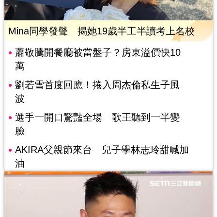
Mina同學發聲 揭她19歲半工半讀考上名校
蕭敬騰開餐廳被當盤子？房東溢價快10
萬
劉若雪首度回應！捲入周杰倫私生子風
波
選手一開口驚豔全場 歌王聽到一半變
臉
AKIRA父親節來台 兒子學林志玲甜喊加
油