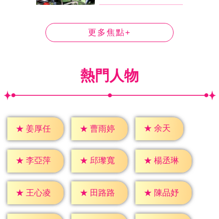
更多焦點+
熱門人物
★
余天
★
姜厚任
★
曹雨婷
★
李亞萍
★
邱瓈寬
★
楊丞琳
★
王心凌
★
田路路
★
陳品妤