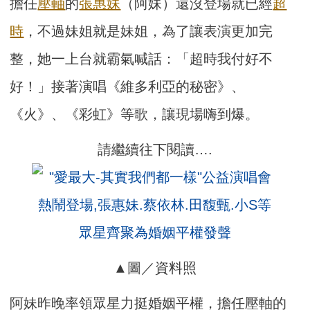
擔任
壓軸
的
張惠妹
（阿妹）還沒登場就已經
超
時
，不過妹姐就是妹姐，為了讓表演更加完
整，她一上台就霸氣喊話：「超時我付好不
好！」接著演唱《維多利亞的秘密》、
《火》、《彩虹》等歌，讓現場嗨到爆。
請繼續往下閱讀….
▲圖／資料照
阿妹昨晚率領眾星力挺婚姻平權，擔任壓軸的