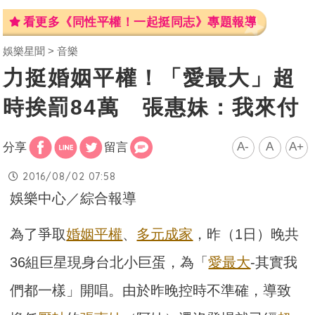
看更多《同性平權！一起挺同志》專題報導
娛樂星聞
音樂
力挺婚姻平權！「愛最大」超
時挨罰84萬 張惠妹：我來付
A-
A
A+
分享
留言
2016/08/02 07:58
娛樂中心／綜合報導
為了爭取
婚姻平權
、
多元成家
，昨（1日）晚共
36組巨星現身台北小巨蛋，為「
愛最大
-其實我
們都一樣」開唱。由於昨晚控時不準確，導致