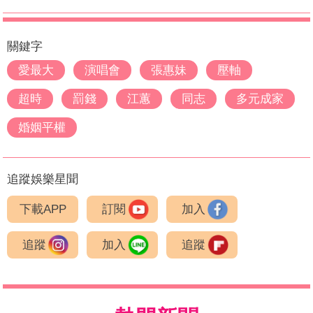
關鍵字
愛最大
演唱會
張惠妹
壓軸
超時
罰錢
江蕙
同志
多元成家
婚姻平權
追蹤娛樂星聞
下載APP
訂閱
加入
追蹤
加入
追蹤