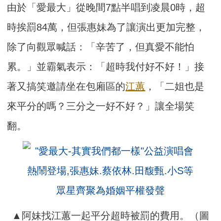
由於「愛最大」從晚間7點半唱到凌晨0時，超
時挨罰84萬，但張惠妹為了讓演出更加完整，
除了向觀眾喊話：「辛苦了，但真愛不能怕
累。」並霸氣表示：「超時我付好不好！」接
著又搞笑邀請坐在包廂區的
江蕙
，「二姐也是
來平分的嗎？三分之一好不好？」讓全場笑
翻。
▲阿妹找江蕙一起平分超時被罰的費用。（圖