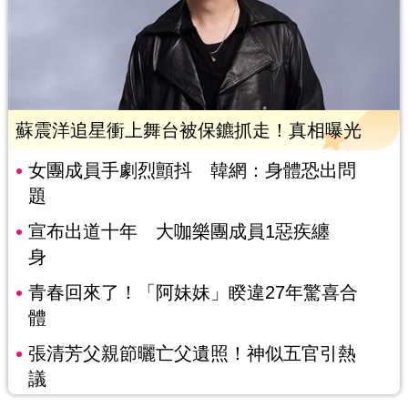
蘇震洋追星衝上舞台被保鑣抓走！真相曝光
女團成員手劇烈顫抖 韓網：身體恐出問
題
宣布出道十年 大咖樂團成員1惡疾纏
身
青春回來了！「阿妹妹」睽違27年驚喜合
體
張清芳父親節曬亡父遺照！神似五官引熱
議