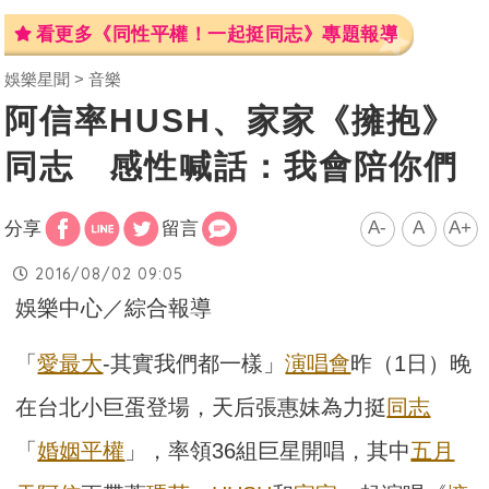
看更多《同性平權！一起挺同志》專題報導
娛樂星聞
音樂
阿信率HUSH、家家《擁抱》
同志 感性喊話：我會陪你們
A-
A
A+
分享
留言
2016/08/02 09:05
娛樂中心／綜合報導
「
愛最大
-其實我們都一樣」
演唱會
昨（1日）晚
在台北小巨蛋登場，天后張惠妹為力挺
同志
「
婚姻平權
」，率領36組巨星開唱，其中
五月