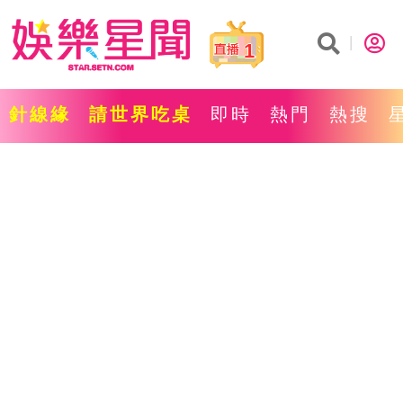
1
針線緣
請世界吃桌
即時
熱門
熱搜