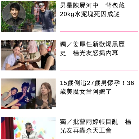
男星陳屍河中 背包藏
20kg水泥塊死因成謎
獨／姜厚任新歡爆黑歷
史 楊光友怒揭內幕
15歲倒追27歲男懷孕！36
歲美魔女當阿嬤了
獨／批曹雨婷帳目亂 楊
光友再轟余天工會