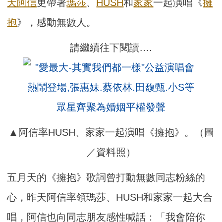
天
阿信
更帶著
瑪莎
、
HUSH
和
家家
一起演唱《
擁
抱
》，感動無數人。
請繼續往下閱讀….
▲阿信率HUSH、家家一起演唱《擁抱》。（圖
／資料照）
五月天的《擁抱》歌詞曾打動無數同志粉絲的
心，昨天阿信率領瑪莎、HUSH和家家一起大合
唱，阿信也向同志朋友感性喊話：「我會陪你