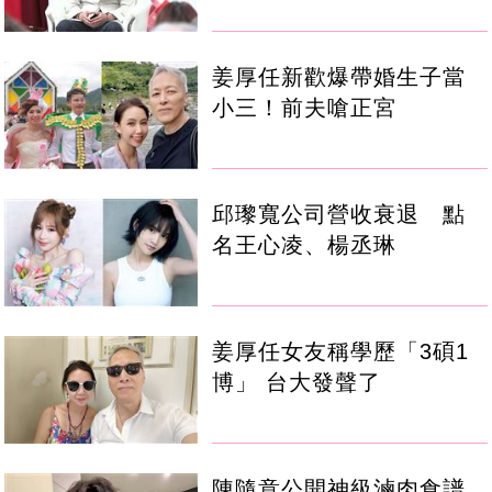
姜厚任新歡爆帶婚生子當
小三！前夫嗆正宮
邱瓈寬公司營收衰退 點
名王心凌、楊丞琳
姜厚任女友稱學歷「3碩1
博」 台大發聲了
陳隨意公開神級滷肉食譜