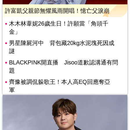
許富凱父親節無懼風雨開唱！憶亡父淚崩
木木林葦妮26歲生日！許願當「角頭千
金」
男星陳屍河中 背包藏20kg水泥塊死因成
謎
BLACKPINK開直播 Jisoo道歉認溝通有問
題
齊豫被調侃躲歌王！本人高EQ回應奪亞
軍