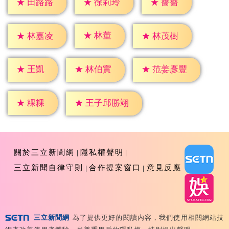
★
薔薔
★
田路路
★
徐莉玲
★
林董
★
林嘉凌
★
林茂樹
★
王凱
★
林伯實
★
范姜彥豐
★
粿粿
★
王子邱勝翊
關於三立新聞網
隱私權聲明
三立新聞自律守則
合作提案窗口
意見反應
三立新聞網
為了提供更好的閱讀內容，我們使用相關網站技
Copyright ©2026 Sanlih E-Television All Rights