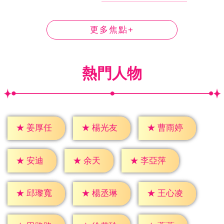
更多焦點+
熱門人物
★
姜厚任
★
楊光友
★
曹雨婷
★
安迪
★
余天
★
李亞萍
★
邱瓈寬
★
楊丞琳
★
王心凌