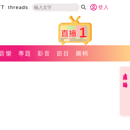
YT
threads
登入
1
音樂
專題
影音
節目
圖輯
直播✦活動