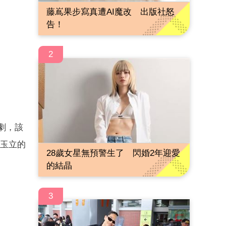
藤嶌果步寫真遭AI魔改 出版社怒
告！
2
劇，該
亭玉立的
28歲女星無預警生了 閃婚2年迎愛
的結晶
3