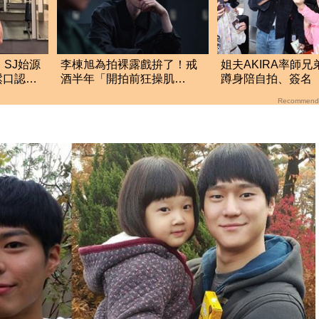
！SJ始源
李棟旭為拍裸露戲拚了！戒
姐夫AKIRA率師兄
鬆口認了
酒半年「開拍前狂操肌
蹲身陪自拍、簽名
肉」 幕後魔鬼訓練曝光
唱歌羞喊：好懷念
Recommend