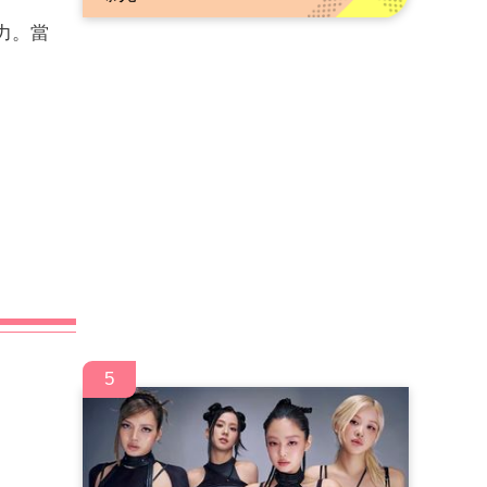
力。當
5