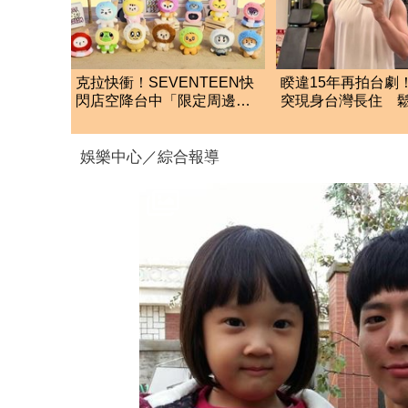
克拉快衝！SEVENTEEN快
睽違15年再拍台劇
閃店空降台中「限定周邊曝
突現身台灣長住 
光」巨型拍照區搶先看
這件事
娛樂中心／綜合報導