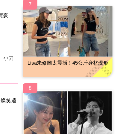
7
買豪
 小刀
Lisa未修圖太震撼！45公斤身材現形
8
白燦笑遺