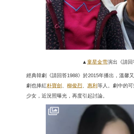
▲
童星
金雪
演出《請回
經典韓劇《請回答1988》於2015年播出，
劇也捧紅
朴寶劍
、
柳俊烈
、
惠利
等人。劇中的可
少女，近況照曝光，再度引起討論。