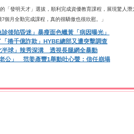
舉辦的「發明天才」選拔，順利完成資優教育課程，展現驚人潛
續7個月全勤完成課程，真的很驕傲也很欣慰。」
急診後陷昏迷」暴瘦面色蠟黃「病因曝光」
了「捲千億詐欺」HYBE總部又遭突擊調查
北半球」辣秀深溝 透視長腿網全暴動
老公」 范姜彥豐1舉動吐心聲：信任崩塌