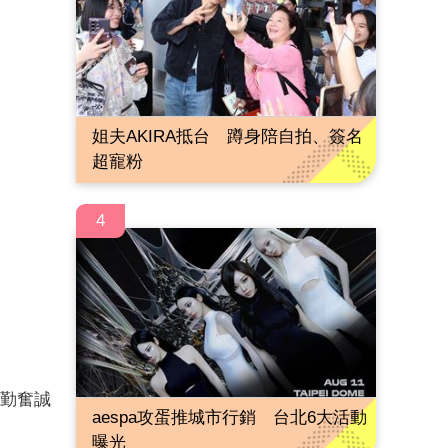
姐夫AKIRA抵台 蹲身陪自拍、簽名
超寵粉
4
生勤奮誠
aespa攻蛋推城市行銷 台北6大活動
曝光