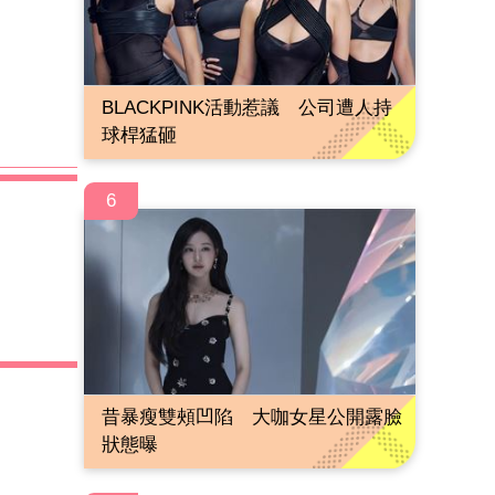
BLACKPINK活動惹議 公司遭人持
球桿猛砸
6
昔暴瘦雙頰凹陷 大咖女星公開露臉
狀態曝