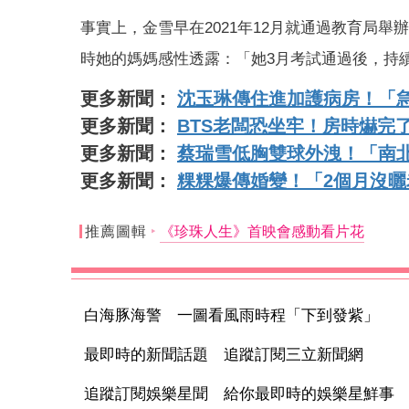
事實上，金雪早在2021年12月就通過教育局
時她的媽媽感性透露：「她3月考試通過後，持
更多新聞：
沈玉琳傳住進加護病房！「
更多新聞：
BTS老闆恐坐牢！房時爀完
更多新聞：
蔡瑞雪低胸雙球外洩！「南
更多新聞：
粿粿爆傳婚變！「2個月沒曬
推薦圖輯
《珍珠人生》首映會感動看片花
白海豚海警 一圖看風雨時程「下到發紫」
最即時的新聞話題 追蹤訂閱三立新聞網
追蹤訂閱娛樂星聞 給你最即時的娛樂星鮮事