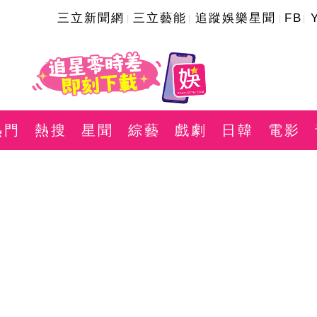
三立新聞網
三立藝能
追蹤娛樂星聞
FB
熱門
熱搜
星聞
綜藝
戲劇
日韓
電影