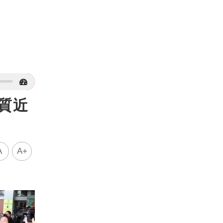
質近
A
A+