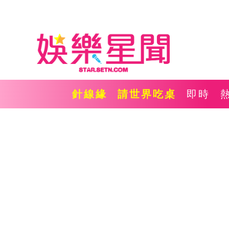
針線緣
請世界吃桌
即時