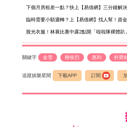
下個月房租差一點？快上【易借網】三分鐘解
臨時需要小額週轉？上【易借網】找人幫！資
脫光衣服！林襄比賽中露2點開「啦啦隊裸體趴」
關鍵字
金雪
柳俊烈
惠利
朴寶
追蹤娛樂星聞
下載APP
訂閱