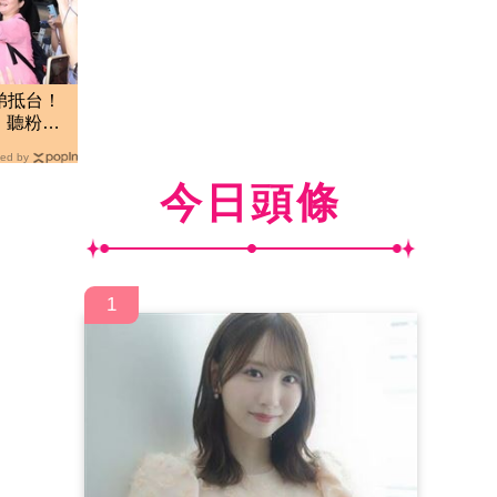
弟抵台！
 聽粉絲
喔
ed by
今日頭條
1