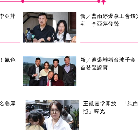
李亞萍
獨／曹雨婷爆拿工會錢
宅 李亞萍發聲
！氣色
新／遭爆離婚台玻千金
首發聲證實
名姜厚
王凱靈堂開放 「純
照」曝光