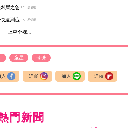
決燃眉之急
PR・易借網
金快速到位
PR・易借網
 上空全裸...
劍
童星
珍珠
加入
追蹤
加入
追蹤
熱門新聞