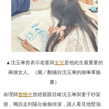
▲沈玉琳曾表示老婆與
女兒
是他此生最重要的
兩個女人。（圖／翻攝自沈玉琳的御琳軍臉
書）
命理師
詹惟中
曾經親眼目睹沈玉琳與妻子吵架
後，獨自走到陽台偷偷掉淚，讓人看見他堅強