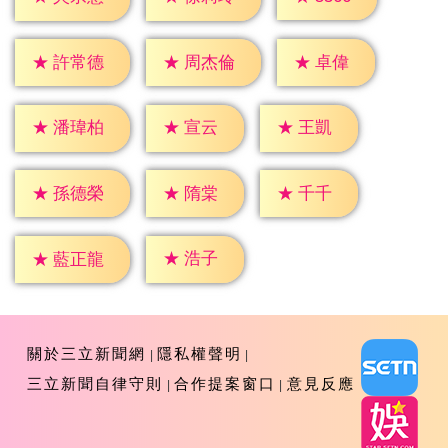
★
卓偉
★
許常德
★
周杰倫
★
宣云
★
王凱
★
潘瑋柏
★
隋棠
★
千千
★
孫德榮
★
浩子
★
藍正龍
關於三立新聞網
隱私權聲明
三立新聞自律守則
合作提案窗口
意見反應