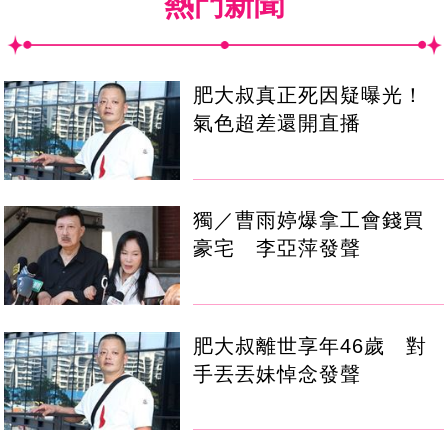
熱門新聞
肥大叔真正死因疑曝光！
氣色超差還開直播
獨／曹雨婷爆拿工會錢買
豪宅 李亞萍發聲
肥大叔離世享年46歲 對
手丟丟妹悼念發聲