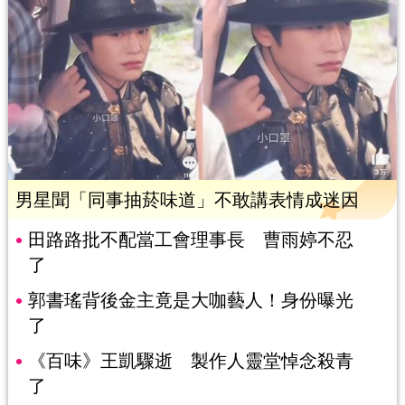
男星聞「同事抽菸味道」不敢講表情成迷因
田路路批不配當工會理事長 曹雨婷不忍
了
郭書瑤背後金主竟是大咖藝人！身份曝光
了
《百味》王凱驟逝 製作人靈堂悼念殺青
了