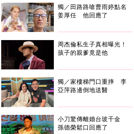
獨／田路路嗆曹雨婷點名
姜厚任 他回應了
周杰倫私生子真相曝光！
孩子的親爹竟是他
獨／家樓梯門口重摔 李
亞萍路邊倒地送醫
小刀驚傳離婚台玻千金
孫德榮鬆口回應了