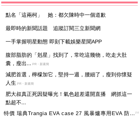
點名「這兩柯」 她：都欠陳時中一個道歉
最即時的新聞話題 追蹤訂閱三立新聞網
一手掌握明星動態 即刻下載娛樂星聞APP
腹部脂肪的「剋星」找到了，常吃這幾物，吃走大肚
囊，瘦出...
PR・新素簡
減肥首選，檸檬加它，堅持一週，腰細了，瘦到你懷疑
人生
PR・新素簡
肥大叔真正死因疑曝光！氣色超差還開直播 網抓這一
點超不...
特價 瑞典Trangia EVA case 27 風暴爐專用EVA 防護外盒(小)-黑
P