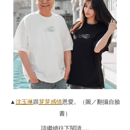
▲
沈玉琳
跟
芽芽
感情
恩愛。（圖／翻攝自臉
書）
請繼續往下閱讀….