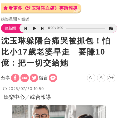
看更多《沈玉琳罹血癌》專題報導
娛樂星聞
娛樂
0:00
0:00
聽新聞
沈玉琳躲陽台痛哭被抓包！怕
比小17歲老婆早走 要賺10
億：把一切交給她
A-
A
A+
分享
留言
2025/07/30 10:50
娛樂中心／綜合報導