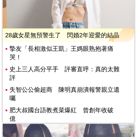
28歲女星無預警生了 閃婚2年迎愛的結晶
摯友「長相激似王凱」王媽眼熟抱著痛
哭！
史上三人高分平手 評審直呼：真的太難
評
失智公公偷超商 陳明真崩潰報警親立遺
囑
肥大叔國台語教煮菜爆紅 曾創年收破
億