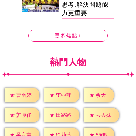
思考.解決問題能
力更重要
更多焦點+
熱門人物
★
余天
★
曹雨婷
★
李亞萍
★
姜厚任
★
田路路
★
丟丟妹
★
5566
★
吳宗憲
★
徐莉玲