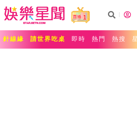
1
針線緣
請世界吃桌
即時
熱門
熱搜