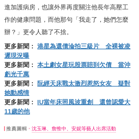
進加護病房，也讓外界再度關注他長年高壓工
作的健康問題，而他那句「我走了，她們怎麼
辦？」更令人聽了不捨。
更多新聞：
港星為還債淪拍三級片 全裸被凌
遲現況曝
更多新聞：
本土劇女星玩股票賠到欠債 當沖
虧光千萬
更多新聞：
阮經天床戰太激烈惹怒女友 疑對
她動感情
更多新聞：
IU當年床照風波重創 還曾認愛大
11歲的他
推薦圖輯
沈玉琳、詹惟中、安妮等藝人出席活動