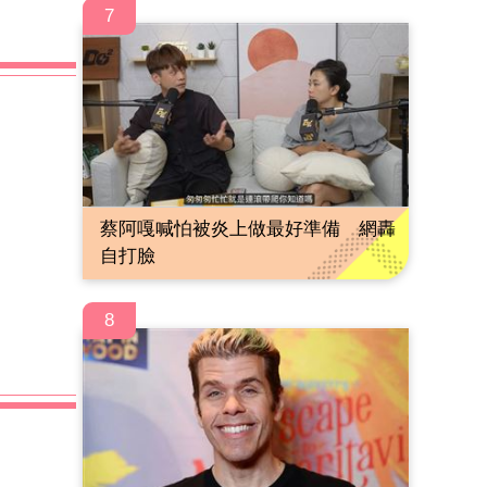
7
蔡阿嘎喊怕被炎上做最好準備 網轟
自打臉
8