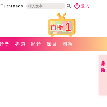
YT
threads
登入
1
音樂
專題
影音
節目
圖輯
直播✦活動