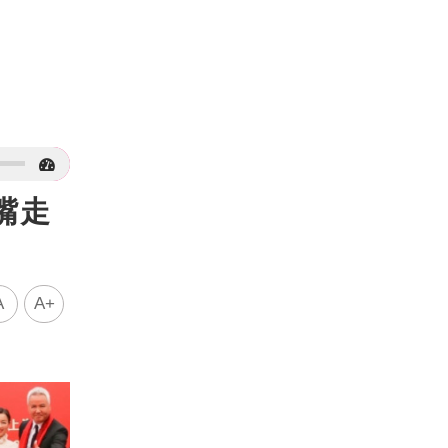
嘴走
A
A+