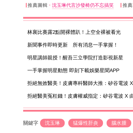
推薦圖輯
沈玉琳代言沙發椅仍不忘搞笑
推薦
林襄比賽露2點開裸體趴！上空全裸被看光
新聞事件即時更新 所有消息一手掌握！
明星講師親授！醒吾三立學院打造影視新星
一手掌握明星動態 即刻下載娛樂星聞APP
拒絕無效醫美！皮膚專科醫師大推：矽谷電波 X 讓
拒絕醫美冤枉錢！皮膚權威指定：矽谷電波 X 由內
關鍵字
沈玉琳
猛爆性肝炎
腦水腫