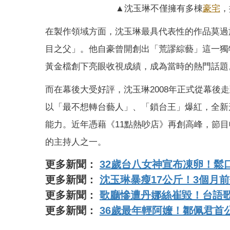
▲沈玉琳不僅擁有多棟
豪宅
，
在製作領域方面，沈玉琳最具代表性的作品莫過
目之父」。他自豪曾開創出「荒謬綜藝」這一獨特
黃金檔創下亮眼收視成績，成為當時的熱門話題
而在幕後大受好評，沈玉琳2008年正式從幕後
以「最不想轉台藝人」、「鎖台王」爆紅，全新
能力。近年憑藉《11點熱吵店》再創高峰，節
的主持人之一。
更多新聞：
32歲台八女神宣布凍卵！鬆
更多新聞：
沈玉琳暴瘦17公斤！3個月
更多新聞：
歌廳慘遭丹娜絲崔毀！台語
更多新聞：
36歲最年輕阿嬤！鄒佩君首