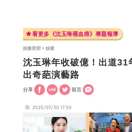
看更多《沈玉琳罹血癌》專題報導
娛樂星聞
娛樂
沈玉琳年收破億！出道3
出奇葩演藝路
分享
留言
2025/07/30 17:50