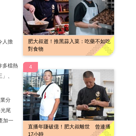
肥大叔逝！推黑蒜入菜：吃藥不如吃
令人擔
對食物
作多檔熱
4
王」、
商業分
年光尾
產加一
直播年賺破億！肥大叔離世 曾連播
17小時