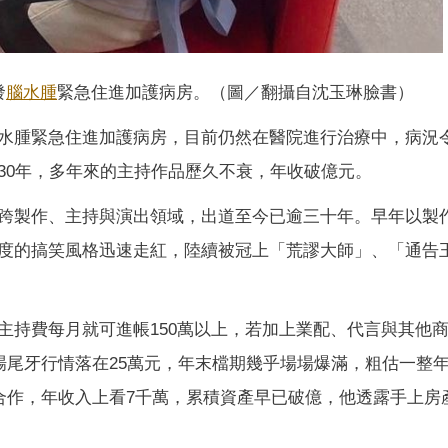
發
腦水腫
緊急住進加護病房。（圖／翻攝自沈玉琳臉書）
水腫緊急住進加護病房，目前仍然在醫院進行治療中，病況
30年，多年來的主持作品歷久不衰，年收破億元。
跨製作、主持與演出領域，出道至今已逾三十年。早年以製
度的搞笑風格迅速走紅，陸續被冠上「荒謬大師」、「通告
主持費每月就可進帳150萬以上，若加上業配、代言與其他
場尾牙行情落在25萬元，年末檔期幾乎場場爆滿，粗估一整
期合作，年收入上看7千萬，累積資產早已破億，他透露手上房