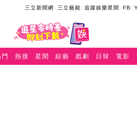
三立新聞網
三立藝能
追蹤娛樂星聞
FB
熱門
熱搜
星聞
綜藝
戲劇
日韓
電影