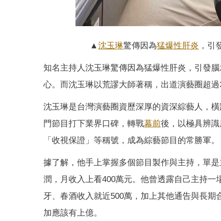
▲
沈玉琳
驚傳因為
猛爆性肝炎
，引
知名主持人沈玉琳驚傳因為猛爆性肝炎，引發腦
心。而沈玉琳以荒謬大師著稱，出道演藝圈超過
沈玉琳是台灣演藝圈資歷深厚的資深綜藝人，橫
門節目打下業界口碑，轉戰
幕前
後，以極具辨識
「收視保證」等稱號，成為綜藝節目的常勝軍。
據了解，他手上掌握多個節目製作與主持，單是
潤，月收入上看400萬元。他曾透露自己主持一
牙、春酒收入就近500萬，加上其他通告與長
加應該有上億。