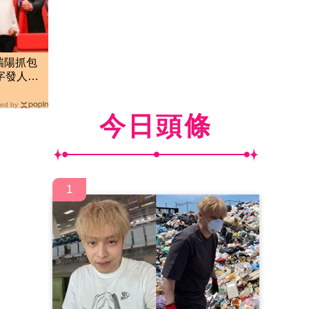
瑞陽抓包
字發人深
ed by
今日頭條
1