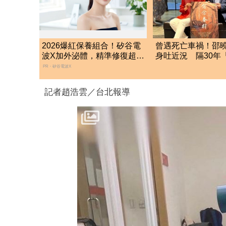
2026爆紅保養組合！矽谷電
曾遇死亡車禍！邵
波X加外泌體，精準修復超有
身吐近況 隔30年
感
強電影約會」
PR・矽谷電波X
記者趙浩雲／台北報導