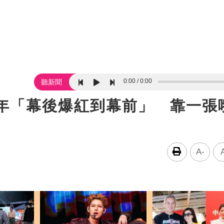
0:00
0:00
聽新聞
1年「幕後爆紅到幕前」 靠一張
A-