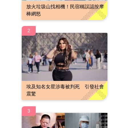
放火垃圾山找相機！民宿稱誤認按摩
棒網怒
2
埃及知名女星涉毒被判死 引發社會
震驚
3