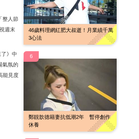
「整人節
台視週末
46歲料理網紅肥大叔逝！月業績千萬
3心法
來了》中
6
場氣氛的
高能見度
鄭靚歆德籍妻抗低潮2年 暫停創作
休養