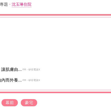
專題
沈玉琳住院
肌膚由...
PR・矽谷電波X
而外養...
PR・矽谷電波X
幕前
豪宅