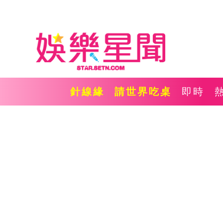
針線緣
請世界吃桌
即時