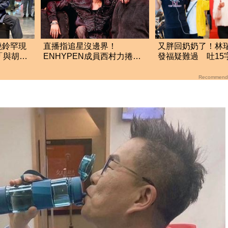
曉鈴罕現
直播指追星沒邊界！
又胖回奶奶了！林
「與胡志
ENHYPEN成員西村力捲輕
發福疑難過 吐15
生爭議 挨批：獨厚國外粉
省
絲
Recommend