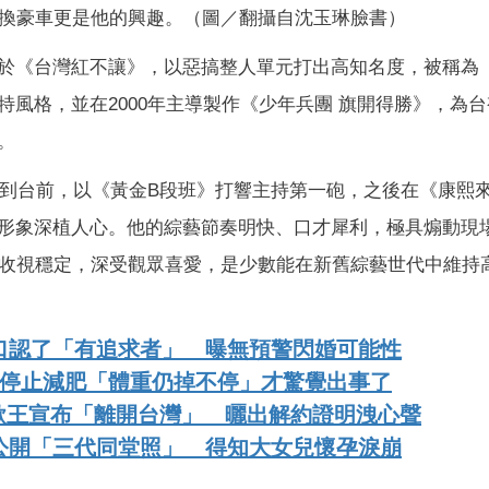
換豪車更是他的興趣。（圖／翻攝自沈玉琳臉書）
於《台灣紅不讓》，以惡搞整人單元打出高知名度，被稱為
風格，並在2000年主導製作《少年兵團 旗開得勝》，為
。
走到台前，以《黃金B段班》打響主持第一砲，之後在《康熙
形象深植人心。他的綜藝節奏明快、口才犀利，極具煽動現
目收視穩定，深受觀眾喜愛，是少數能在新舊綜藝世代中維持
口認了「有追求者」 曝無預警閃婚可能性
前停止減肥「體重仍掉不停」才驚覺出事了
歌王宣布「離開台灣」 曬出解約證明洩心聲
公開「三代同堂照」 得知大女兒懷孕淚崩