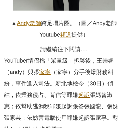
▲
Andy老師
跨足唱片圈。（圖／Andy老師
Youtube
頻道
提供）
請繼續往下閱讀….
YouTuber情侶檔「眾量級」拆夥後，王崇睿
（andy）與張
家寧
（家寧）分手後爆財務糾
紛，事件進入司法。新北地檢今（30日）偵
結，依業務侵占、背信等罪嫌
起訴
張媽曾淑
惠；依幫助逃漏稅罪嫌起訴張爸張國龍、張妹
張家芸；依妨害電腦使用罪嫌起訴張家寧。對