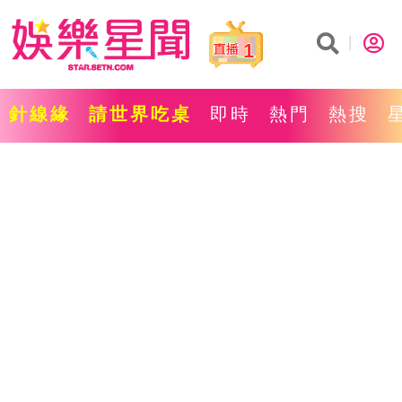
1
針線緣
請世界吃桌
即時
熱門
熱搜