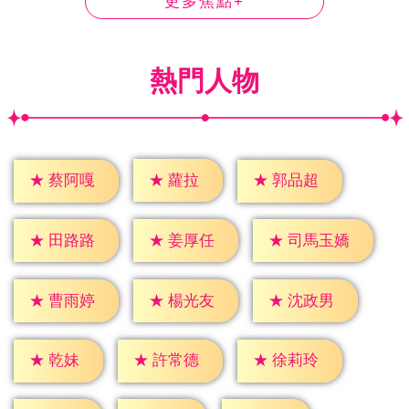
更多焦點+
熱門人物
★
蘿拉
★
蔡阿嘎
★
郭品超
★
田路路
★
姜厚任
★
司馬玉嬌
★
曹雨婷
★
楊光友
★
沈政男
★
乾妹
★
許常德
★
徐莉玲