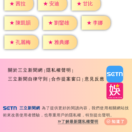
★
茜拉
★
安迪
★
甘比
★
李娜
★
陳凱韻
★
劉鑾雄
★
孔麗梅
★
雅典娜
關於三立新聞網
隱私權聲明
三立新聞自律守則
合作提案窗口
意見反應
三立新聞網
為了提供更好的閱讀內容，我們使用相關網站技
Copyright ©2026 Sanlih E-Television All Rights
術來改善使用者體驗，也尊重用戶的隱私權，特別提出聲明。
Reserved 版權所有 盜用必究 台北市內湖區舊宗路一段159
了解最新隱私權聲明
知道了
號 02-8792-8888