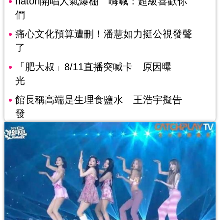
natori開唱人氣爆棚 嗨喊：超級喜歡你
們
痛心文化預算遭刪！潘慧如力挺公視發聲
了
「肥大叔」8/11直播突喊卡 原因曝
光
館長稱高端是生理食鹽水 王浩宇擬告
發