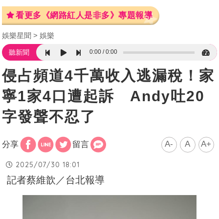
看更多《網路紅人是非多》專題報導
娛樂星聞
娛樂
0:00
0:00
聽新聞
侵占頻道4千萬收入逃漏稅！家
寧1家4口遭起訴 Andy吐20
字發聲不忍了
A-
A
A+
分享
留言
2025/07/30 18:01
記者蔡維歆／台北報導