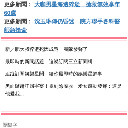
更多新聞：
大咖男星海邊猝逝 搶救無效享年
60歲
更多新聞：
沈玉琳傳仍昏迷 院方聯手各科醫
師急搶命
新／肥大叔猝逝死因成謎 團隊發聲了
最即時的新聞話題 追蹤訂閱三立新聞網
追蹤訂閱娛樂星聞 給你最即時的娛樂星鮮事
黑面辦超狂歸寧宴！累到險虛脫 愛女感動發聲：這是
他愛我...
關鍵字