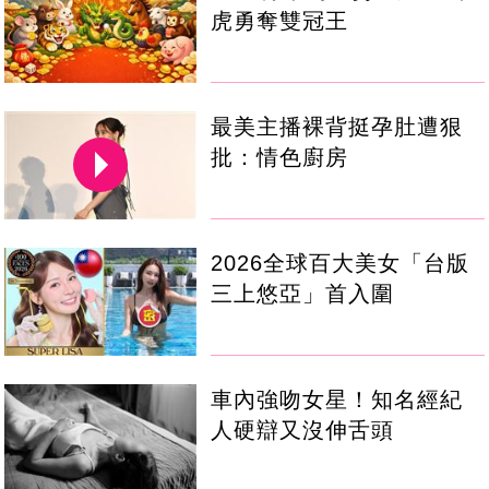
虎勇奪雙冠王
最美主播裸背挺孕肚遭狠
批：情色廚房
2026全球百大美女「台版
三上悠亞」首入圍
車內強吻女星！知名經紀
人硬辯又沒伸舌頭