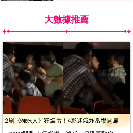
大數據推薦
2刷《蜘蛛人》狂爆雷！4影迷氣炸當場開扁