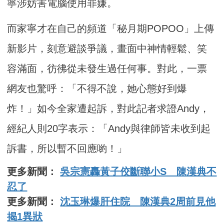
寧涉妨害電腦使用罪嫌。
而家寧才在自己的頻道「秘月期POPOO」上傳
新影片，刻意避談爭議，畫面中神情輕鬆、笑
容滿面，彷彿從未發生過任何事。對此，一票
網友也驚呼：「不得不說，她心態好到爆
炸！」如今全家遭起訴，對此記者求證Andy，
經紀人則20字表示：「Andy與律師皆未收到起
訴書，所以暫不回應喲！」
更多新聞：
吳宗憲轟黃子佼斷聯小S 陳漢典不
忍了
更多新聞：
沈玉琳爆肝住院 陳漢典2周前見他
揭1異狀