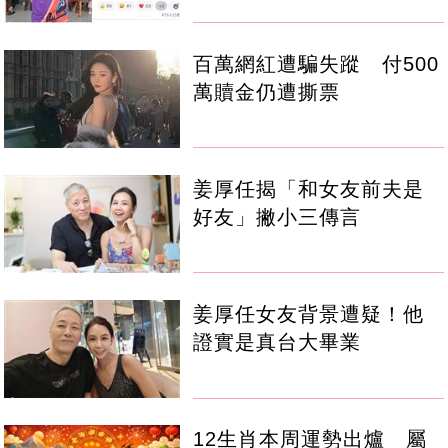
百萬網紅遭騙失蹤 付500
萬贖金仍遭撕票
姜厚任揭「和女友前夫是
好友」撇小三傳言
姜厚任女友背景遭疑！他
證實是真台大畢業
12生肖本周運勢出爐 屬