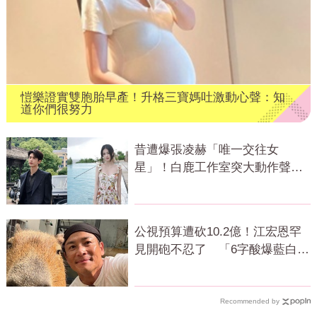
愷樂證實雙胞胎早產！升格三寶媽吐激動心聲：知
道你們很努力
昔遭爆張凌赫「唯一交往女
星」！白鹿工作室突大動作聲
明 秒衝熱搜
公視預算遭砍10.2億！江宏恩罕
見開砲不忍了 「6字酸爆藍白」
網狂讚
Recommended by