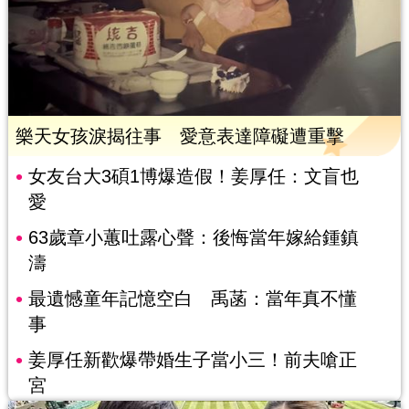
樂天女孩淚揭往事 愛意表達障礙遭重擊
女友台大3碩1博爆造假！姜厚任：文盲也
愛
63歲章小蕙吐露心聲：後悔當年嫁給鍾鎮
濤
最遺憾童年記憶空白 禹菡：當年真不懂
事
姜厚任新歡爆帶婚生子當小三！前夫嗆正
宮