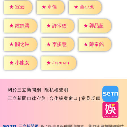
★
宣云
★
卓偉
★
章小蕙
★
鍾鎮濤
★
許常德
★
郭品超
★
關之琳
★
李多慧
★
陳泰銘
★
小龍女
★
Joeman
關於三立新聞網
隱私權聲明
三立新聞自律守則
合作提案窗口
意見反應
三立新聞網
為了提供更好的閱讀內容，我們使用相關網站技