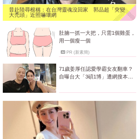
昔赴陸尋根稱：在台灣靈魂沒回家 郭品超「突變
大禿頭」近照嚇壞網
肚腩一抓一大把，只需1個雞蛋，
用一個瘦一個
PR (新素簡)
71歲姜厚任認愛學霸女友翻車？
自曝台大「3碩1博」遭網搜本
名：查無此人