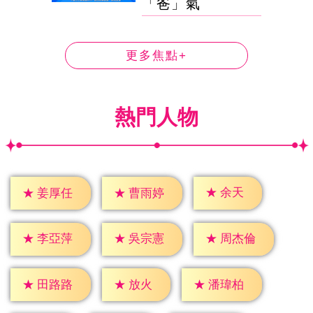
「爸」氣
更多焦點+
熱門人物
★
余天
★
姜厚任
★
曹雨婷
★
李亞萍
★
吳宗憲
★
周杰倫
★
放火
★
田路路
★
潘瑋柏