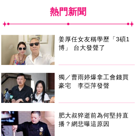
熱門新聞
姜厚任女友稱學歷「3碩1
博」 台大發聲了
獨／曹雨婷爆拿工會錢買
豪宅 李亞萍發聲
肥大叔猝逝前為何堅持直
播？網悲曝這原因