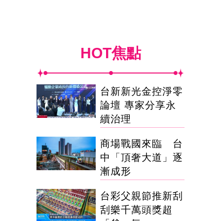
HOT焦點
台新新光金控淨零
論壇 專家分享永
續治理
商場戰國來臨 台
中「頂奢大道」逐
漸成形
台彩父親節推新刮
刮樂千萬頭獎超