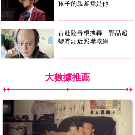
孩子的親爹竟是他
昔赴陸尋根挨轟 郭品超
變禿頭近照嚇壞網
大數據推薦