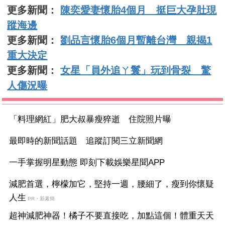
更多新聞：
陳奕愛妻懷胎4個月 挺巨大孕肚現
蹤海邊
更多新聞：
劉品言懷胎6個月暫離台灣 親揭1
重大決定
更多新聞：
女星「員外追ㄚ鬟」玩到骨裂 驚
人傷況曝
「料理網紅」肥大叔暴瘦猝逝 住院照片曝
最即時的新聞話題 追蹤訂閱三立新聞網
一手掌握明星動態 即刻下載娛樂星聞APP
減肥首選，檸檬加它，堅持一週，腰細了，瘦到你懷疑
人生
PR・新素簡
超神減肥神器！橘子不要直接吃，加點這個！體重天天