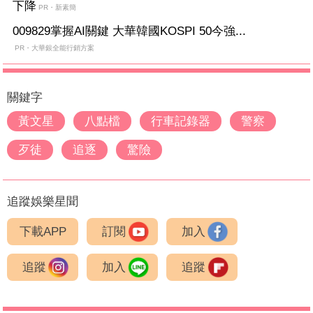
下降
PR・新素簡
009829掌握AI關鍵 大華韓國KOSPI 50今強...
PR・大華銀全能行銷方案
關鍵字
黃文星
八點檔
行車記錄器
警察
歹徒
追逐
驚險
追蹤娛樂星聞
下載APP
訂閱
加入
追蹤
加入
追蹤