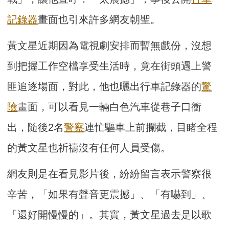
記錄器
畫面也引來許多網友朝聖。
黃文星近期因為電視劇安排而暫無戲份，沒想
到把握工作空檔享受生活時，竟在街頭遇上警
匪追逐場面，對此，他也曬出行車記錄器的
驚
險
畫面，可以看見一輛白色汽車從巷子口衝
出，隨後2名
警察
連忙驅車上前攔截，目睹全程
的黃文星也祈禱沒有任何人員受傷。
網友則是在看見影片後，紛紛留言表示警察很
辛苦，「如果有聲音更震撼」、「有嚇到」、
「還好開慢慢的」。其實，黃文星過去是以歌