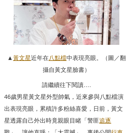
▲
黃文星
近年在
八點檔
中表現亮眼。（圖／翻
攝自黃文星臉書）
請繼續往下閱讀….
46歲男星黃文星外型帥氣，近來參與八點檔演
出表現亮眼，累積許多粉絲喜愛，日前，黃文
星透露自己外出時竟親眼目睹「警匪
追逐
戰」，讓他直呼：「太震撼」，事後公開
行車