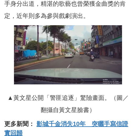
手身分出道，精湛的歌藝也曾榮獲金曲獎的肯
定，近年則多為參與戲劇演出。
▲黃文星公開「警匪追逐」驚險畫面。（圖／
翻攝自黃文星臉書）
更多新聞：
影城千金消失10年 突曬手寫信證
實回歸