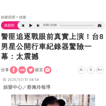
娛樂星聞
娛樂
0:00
0:00
聽新聞
警匪追逐戰眼前真實上演！台8
男星公開行車紀錄器驚險一
幕：太震撼
A-
A
A+
分享
留言
2025/07/31 08:58
娛樂中心／蔡佩伶報導