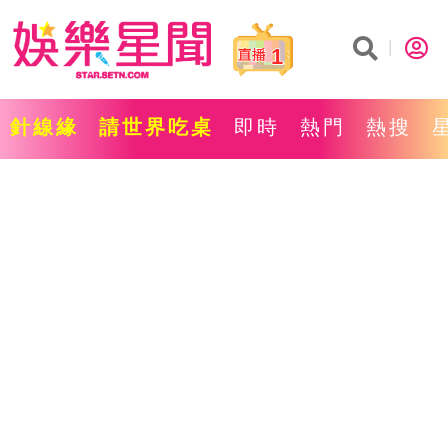
1
針線緣
請世界吃桌
即時
熱門
熱搜