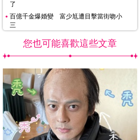
了
百億千金爆婚變 富少尪遭目擊當街吻小
三
您也可能喜歡這些文章