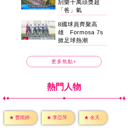
刮樂千萬頭獎超
「爸」氣
8國球員齊聚高
雄 Formosa 7s
掀足球熱潮
更多焦點+
熱門人物
★
余天
★
曹雨婷
★
李亞萍