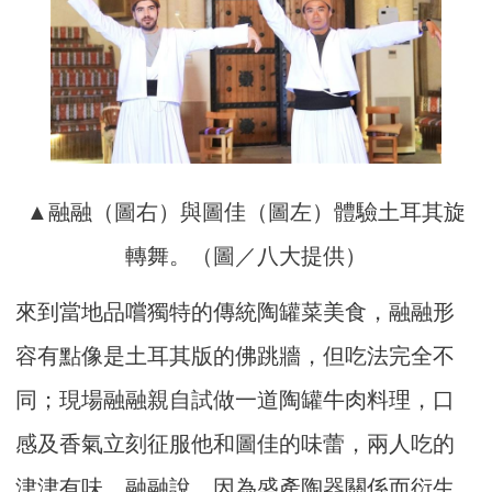
▲融融（圖右）與圖佳（圖左）體驗土耳其旋
轉舞。（圖／八大提供）
來到當地品嚐獨特的傳統陶罐菜美食，融融形
容有點像是土耳其版的佛跳牆，但吃法完全不
同；現場融融親自試做一道陶罐牛肉料理，口
感及香氣立刻征服他和圖佳的味蕾，兩人吃的
津津有味。融融說，因為盛產陶器關係而衍生