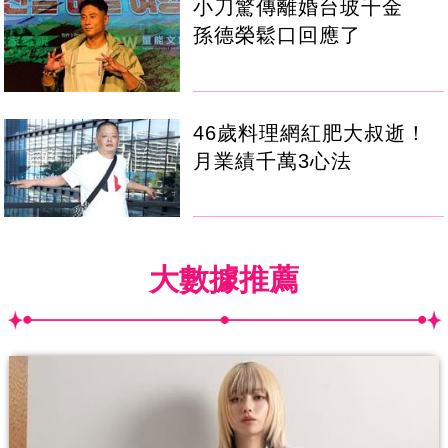
小刀驚傳離婚台玻千金
孫德榮鬆口回應了
46歲料理網紅肥大叔逝！
月業績千萬3心法
大數據推薦