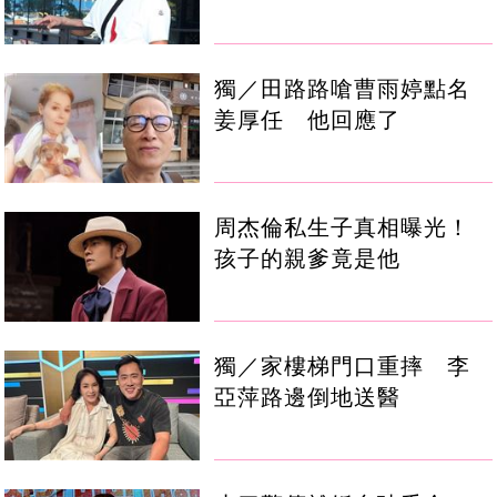
獨／田路路嗆曹雨婷點名
姜厚任 他回應了
周杰倫私生子真相曝光！
孩子的親爹竟是他
獨／家樓梯門口重摔 李
亞萍路邊倒地送醫