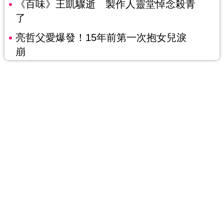
《百味》王凱驟逝 製作人靈堂悼念殺青
了
亮哲父愛爆發！15年前第一次抱女兒淚
崩