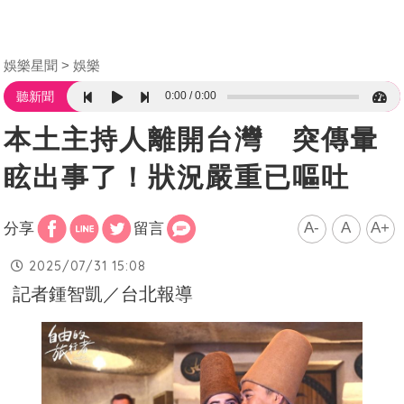
娛樂星聞
娛樂
0:00
0:00
聽新聞
本土主持人離開台灣 突傳暈
眩出事了！狀況嚴重已嘔吐
A-
A
A+
分享
留言
2025/07/31 15:08
記者鍾智凱／台北報導