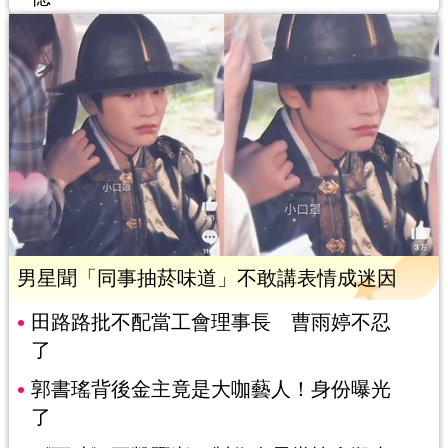
男星聞「同事抽菸味道」不敢講表情成迷因
田路路批不配當工會理事長 曹雨婷不忍
了
郭書瑤背後金主竟是大咖藝人！身份曝光
了