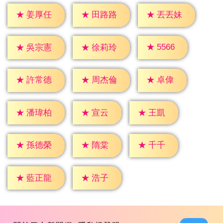
★
姜厚任
★
田路路
★
丟丟妹
★
5566
★
吳宗憲
★
徐莉玲
★
卓偉
★
許常德
★
周杰倫
★
宣云
★
王凱
★
潘瑋柏
★
隋棠
★
千千
★
孫德榮
★
浩子
★
藍正龍