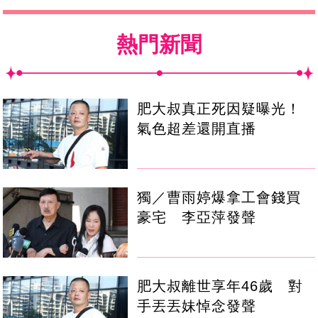
熱門新聞
肥大叔真正死因疑曝光！
氣色超差還開直播
獨／曹雨婷爆拿工會錢買
豪宅 李亞萍發聲
肥大叔離世享年46歲 對
手丟丟妹悼念發聲