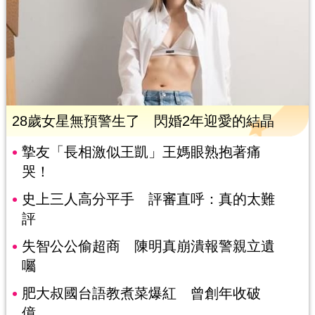
28歲女星無預警生了 閃婚2年迎愛的結晶
摯友「長相激似王凱」王媽眼熟抱著痛
哭！
史上三人高分平手 評審直呼：真的太難
評
失智公公偷超商 陳明真崩潰報警親立遺
囑
肥大叔國台語教煮菜爆紅 曾創年收破
億