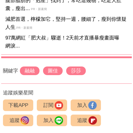
腹部脂肪的「剋星」找到了，常吃這幾物，吃走大肚
囊，瘦出...
PR・新素簡
減肥首選，檸檬加它，堅持一週，腰細了，瘦到你懷疑
人生
PR・新素簡
97萬網紅「肥大叔」驟逝！2天前才直播暴瘦畫面曝
網淚...
關鍵字
融融
圖佳
莎莎
追蹤娛樂星聞
下載APP
訂閱
加入
追蹤
加入
追蹤