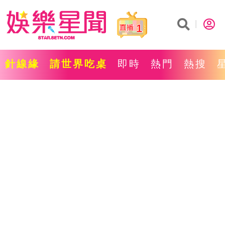
1
針線緣
請世界吃桌
即時
熱門
熱搜