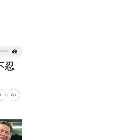
不忍
A
A+