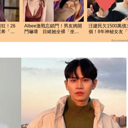
狂！26
Albee激戰忘鎖門！男友媽開
汪建民欠1500萬債
宸希「驚
門嚇壞 目睹她全裸「坐她
個！8年神秘女友
兒子身上」
遭討債 一度想不
Recommend