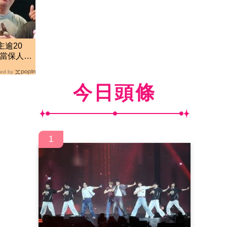
主逾20
「當保人」
開
ed by
今日頭條
1