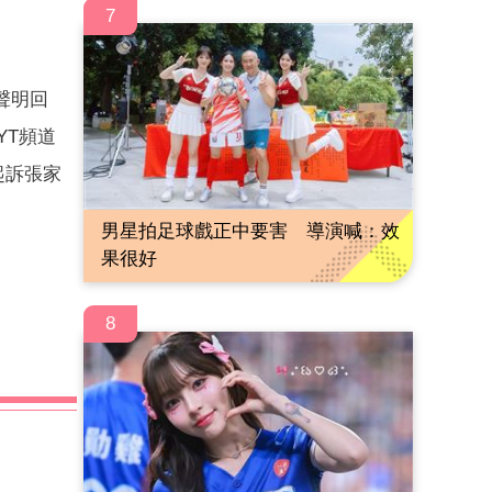
7
聲明回
YT頻道
起訴張家
男星拍足球戲正中要害 導演喊：效
果很好
8