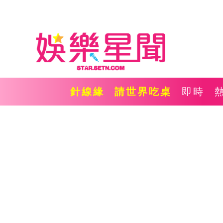
針線緣
請世界吃桌
即時