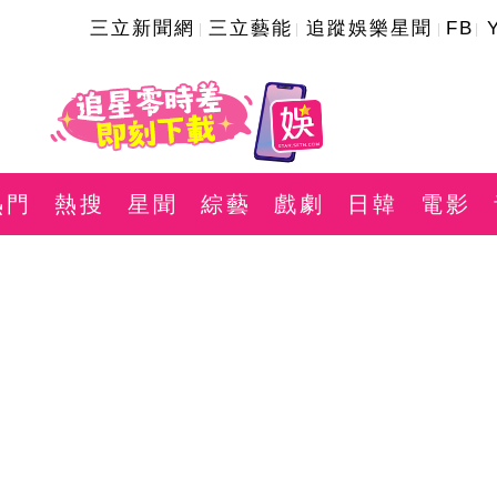
三立新聞網
三立藝能
追蹤娛樂星聞
FB
熱門
熱搜
星聞
綜藝
戲劇
日韓
電影