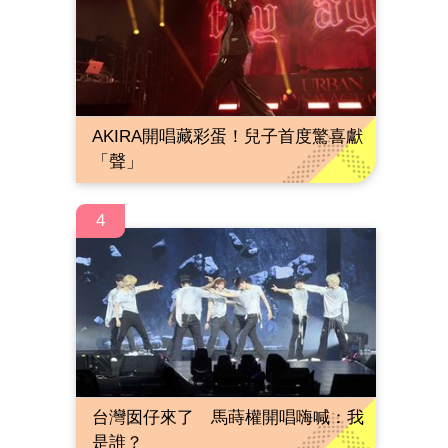
AKIRA開唱藏彩蛋！兒子首度驚喜獻
「聲」
4
台灣囡仔來了 馬蒔權開唱嗨喊：我
是誰？