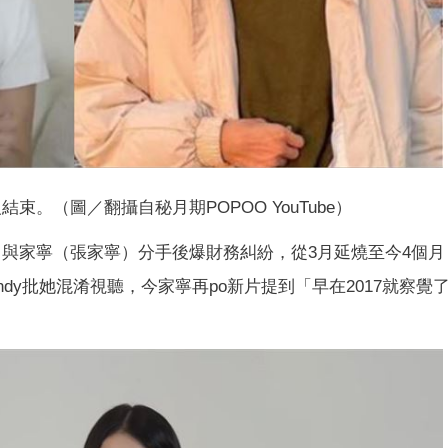
束。（圖／翻攝自秘月期POPOO YouTube）
睿）與家寧（張家寧）分手後爆財務糾紛，從3月延燒至今4個
ndy批她混淆視聽，今家寧再po新片提到「早在2017就察覺