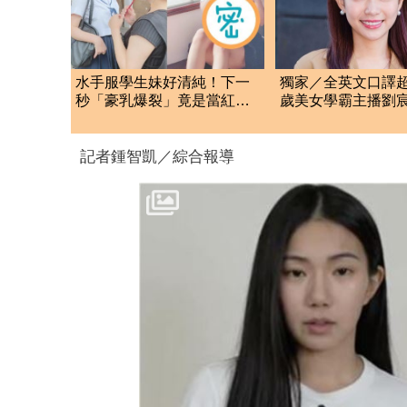
水手服學生妹好清純！下一
獨家／全英文口譯超
秒「豪乳爆裂」竟是當紅寫
歲美女學霸主播劉
真女神
人經歷」曝光
記者鍾智凱／綜合報導