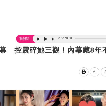
0:00
0:00
聽新聞
內幕 控震碎她三觀！內幕藏8年
A-