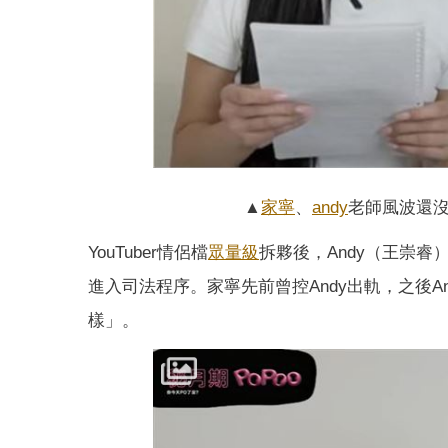
▲
家寧
、
andy
老師風波還沒結
YouTuber情侶檔
眾量級
拆夥後，Andy（王崇
進入司法程序。家寧先前曾控Andy出軌，之後A
樣」。