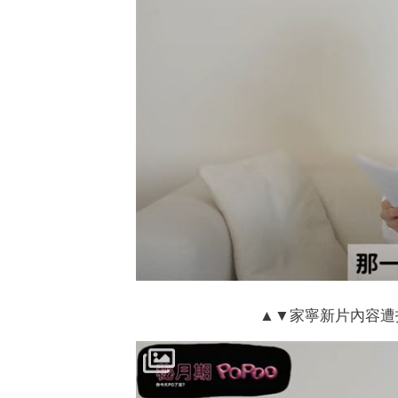
▲▼家寧新片內容遭指