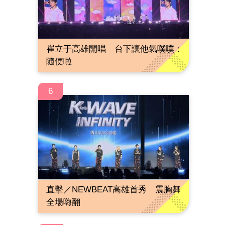
崔立于高雄開唱 台下讓他氣噗噗：
隨便啦
6
直擊／NEWBEAT高雄首秀 震胸舞
全場嗨翻