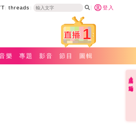
YT
threads
登入
1
音樂
專題
影音
節目
圖輯
直播✦活動