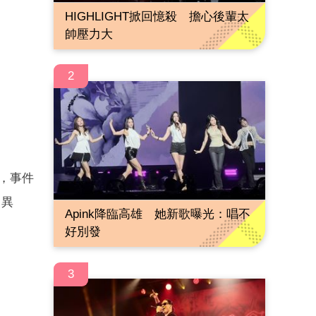
HIGHLIGHT掀回憶殺 擔心後輩太
帥壓力大
2
月，事件
了異
Apink降臨高雄 她新歌曝光：唱不
好別發
3