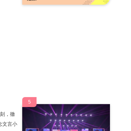
5
一刻，徹
念文言小