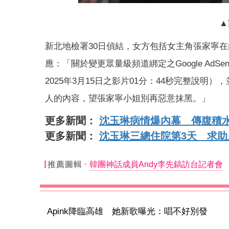
▲
新北地檢署30日偵結，女方包括女主角張家寧在內共
應：「關於變更眾量級頻道綁定之Google Ad
2025年3月15日之影片01分：44秒完整說
人的內容，望張家寧小姐別再惡意抹黑。」
更多新聞：
沈玉琳病情爆內幕 傳腹積
更多新聞：
沈玉琳三總住院第3天 求
推薦圖輯
韓團神話成員Andy李先鎬訪台記者會
Apink降臨高雄 她新歌曝光：唱不好別發