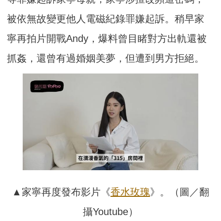
被依無故變更他人電磁紀錄罪嫌起訴。稍早家
寧再拍片開戰Andy，爆料曾目睹對方出軌還被
抓姦，還曾有過婚姻美夢，但遭到男方拒絕。
▲家寧再度發布影片《
香水
玫瑰
》。（圖／翻
攝Youtube）