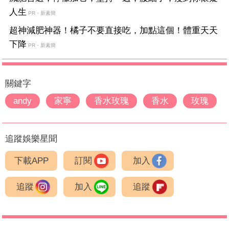
人生
PR・新素簡
超神減肥神器！橘子不要直接吃，加點這個！體重天天
下降
PR・新素簡
關鍵字
andy
家寧
香水玫瑰
香水
玫瑰
追蹤娛樂星聞
下載APP
訂閱
加入
追蹤
加入
追蹤