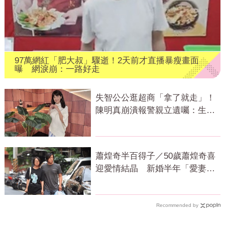
97萬網紅「肥大叔」驟逝！2天前才直播暴瘦畫面
曝 網淚崩：一路好走
失智公公逛超商「拿了就走」！
陳明真崩潰報警親立遺囑：生命
無常
蕭煌奇半百得子／50歲蕭煌奇喜
迎愛情結晶 新婚半年「愛妻懷
孕3個月」
Recommended by