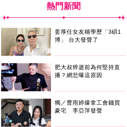
熱門新聞
姜厚任女友稱學歷「3碩1
博」 台大發聲了
肥大叔猝逝前為何堅持直
播？網悲曝這原因
獨／曹雨婷爆拿工會錢買
豪宅 李亞萍發聲