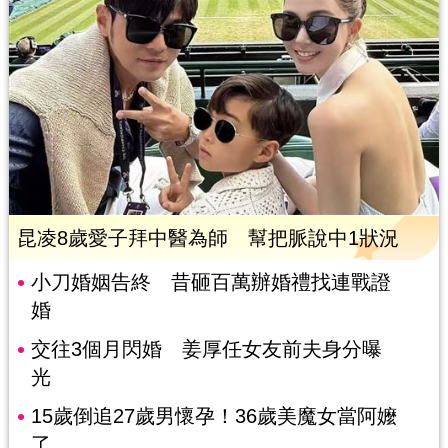
昆凌8歲愛子拜中醫為師 幫把脈說中1狀況
小刀婚姻告終 昔砸百萬辦婚禮找連戰證
婚
交往3個月閃婚 姜厚任女友前夫身分曝
光
15歲倒追27歲男懷孕！36歲美魔女當阿嬤
了