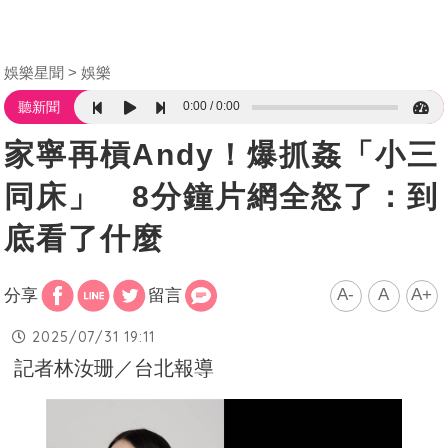
娛樂星聞
娛樂
0:00
0:00
聽新聞
家寧再槓Andy！爆抓姦「小三
同床」 8分鐘片網全怒了：到
底看了什麼
A-
A
A+
分享
留言
2025/07/31 19:11
記者林汝珊／台北報導