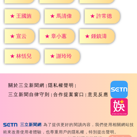
★
王國旌
★
馬清偉
★
許常德
★
宣云
★
章小蕙
★
鍾鎮濤
★
林恬兒
★
謝玲玲
關於三立新聞網
隱私權聲明
三立新聞自律守則
合作提案窗口
意見反應
三立新聞網
為了提供更好的閱讀內容，我們使用相關網站技
Copyright ©2026 Sanlih E-Television All Rights
術來改善使用者體驗，也尊重用戶的隱私權，特別提出聲明。
Reserved 版權所有 盜用必究 台北市內湖區舊宗路一段159