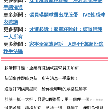
更多新聞：
沈玉琳最新現況曝 潘若迪認與他
手語溝通
更多新聞：
張員瑛開球露出屁股蛋 IVE性感球
衣惹議
更多新聞：
才遭起訴！家寧狂跳針：頻道歸我
一人所有
更多新聞：
家寧全家遭起訴 A走4千萬超扯逃
稅手法曝
賴清德呼籲：企業有賺錢就該幫員工加薪
新聞事件即時更新 所有消息一手掌握！
追蹤訂閱娛樂星聞 給你最即時的娛樂星鮮事
肚腩一抓一大把，只需1個雞蛋，用一個瘦一個
PR・新素簡
減肥首選，檸檬加它，堅持一週，腰細了，瘦到你懷疑