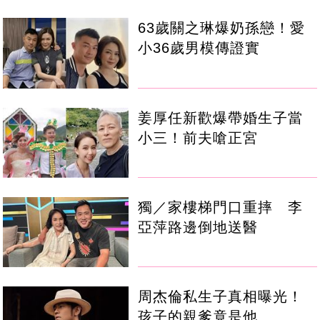
63歲關之琳爆奶孫戀！愛
小36歲男模傳證實
姜厚任新歡爆帶婚生子當
小三！前夫嗆正宮
獨／家樓梯門口重摔 李
亞萍路邊倒地送醫
周杰倫私生子真相曝光！
孩子的親爹竟是他