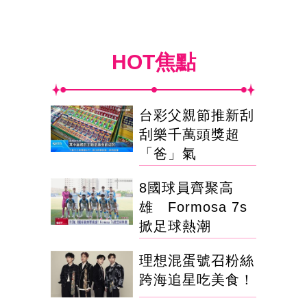
HOT焦點
台彩父親節推新刮
刮樂千萬頭獎超
「爸」氣
8國球員齊聚高
雄 Formosa 7s
掀足球熱潮
理想混蛋號召粉絲
跨海追星吃美食！