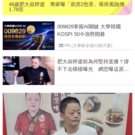
46歲肥大叔猝逝 專家曝「廚房2危害」罹癌風險增
1.78倍
009829掌握AI關鍵 大華韓國
KOSPI 50今強勢開募
PR (大華銀全能行銷方案)
肥大叔猝逝前為何堅持直播？撐
不下去模樣曝光 網悲曝這原因
才變粉絲