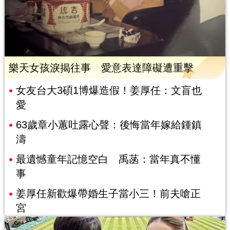
樂天女孩淚揭往事 愛意表達障礙遭重擊
女友台大3碩1博爆造假！姜厚任：文盲也
愛
63歲章小蕙吐露心聲：後悔當年嫁給鍾鎮
濤
最遺憾童年記憶空白 禹菡：當年真不懂
事
姜厚任新歡爆帶婚生子當小三！前夫嗆正
宮