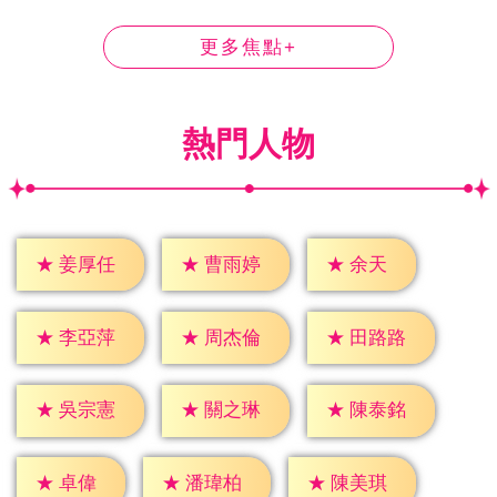
更多焦點+
熱門人物
★
余天
★
姜厚任
★
曹雨婷
★
李亞萍
★
周杰倫
★
田路路
★
吳宗憲
★
關之琳
★
陳泰銘
★
卓偉
★
潘瑋柏
★
陳美琪