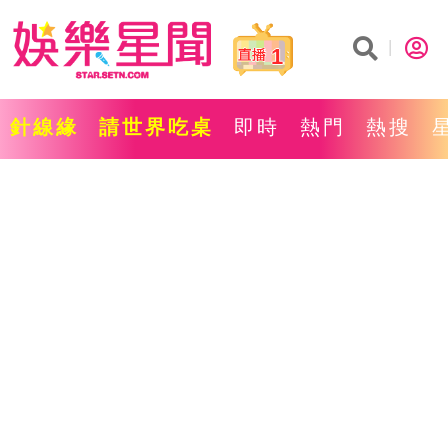
1
針線緣
請世界吃桌
即時
熱門
熱搜