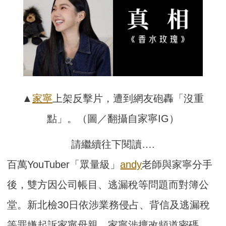
▲
家寧
上架反擊片，遭到網友砲轟「沒重
點」。（圖／翻攝自家寧IG）
請繼續往下閱讀….
百萬YouTuber「眾量級」
andy
老師與家寧分手
後，雙方因公司帳目、逃漏稅等問題而對簿公
堂。新北檢30日依涉業務侵占、背信及逃漏稅
等罪嫌起訴家寧母親，家寧涉擅改頻道密碼，