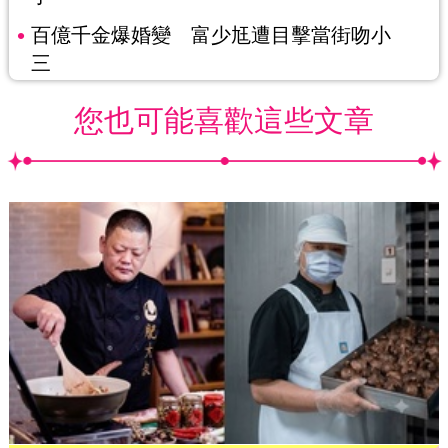
百億千金爆婚變 富少尪遭目擊當街吻小
三
您也可能喜歡這些文章