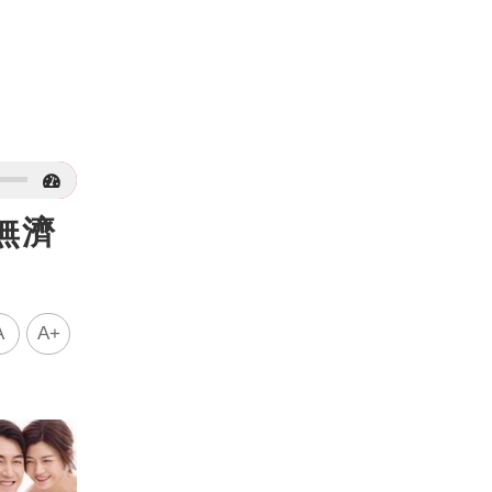
無濟
A
A+