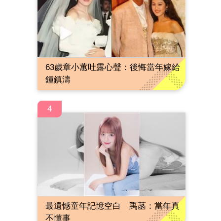
63歲章小蕙吐露心聲：後悔當年嫁給
鍾鎮濤
4
最遺憾童年記憶空白 禹菡：當年真
不懂事