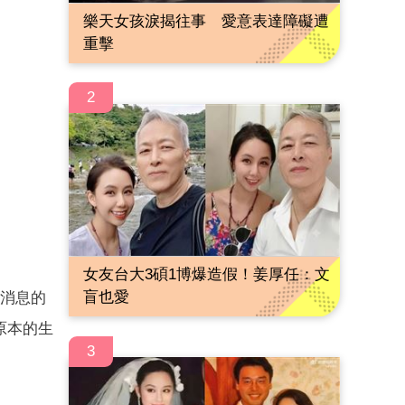
樂天女孩淚揭往事 愛意表達障礙遭
重擊
2
女友台大3碩1博爆造假！姜厚任：文
盲也愛
此消息的
原本的生
3