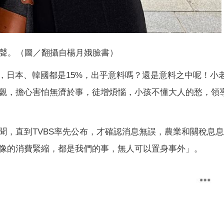
聲。（圖／翻攝自楊月娥臉書）
，日本、韓國都是15%，出乎意料嗎？還是意料之中呢！小
覷，擔心害怕無濟於事，徒增煩惱，小孩不懂大人的愁，領
聞，直到TVBS率先公布，才確認消息無誤，農業和關稅息
像的消費緊縮，都是我們的事，無人可以置身事外」。