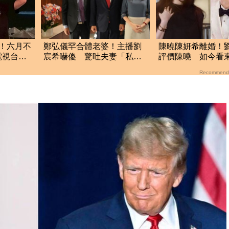
！六月不
鄭弘儀罕合體老婆！主播劉
陳曉陳妍希離婚！
電視台」
宸希嚇傻 驚吐夫妻「私下
評價陳曉 如今看
真面目」
語中的
Recommend