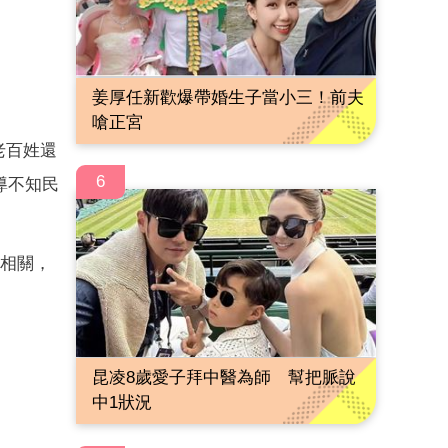
姜厚任新歡爆帶婚生子當小三！前夫
嗆正宮
老百姓還
6
導不知民
息相關，
昆凌8歲愛子拜中醫為師 幫把脈說
中1狀況