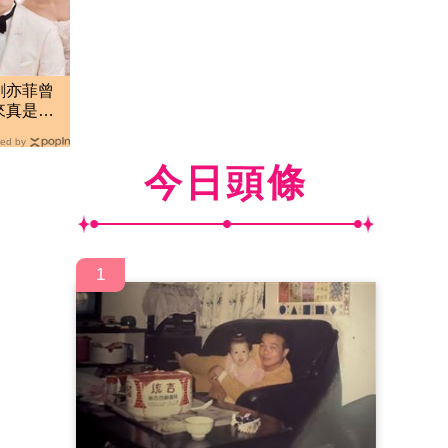
劉亦菲曾
來真是一
ed by
今日頭條
1