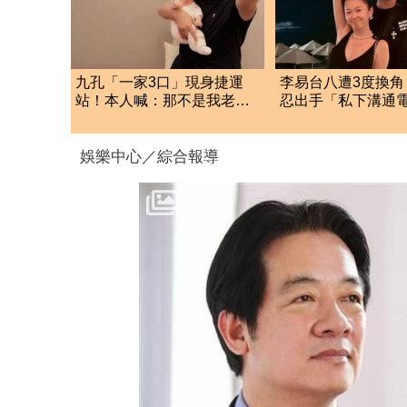
九孔「一家3口」現身捷運
李易台八遭3度換角
站！本人喊：那不是我老
忍出手「私下溝通
婆 2胎進度曝
婚變內幕曝光了
娛樂中心／綜合報導