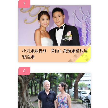
7
小刀婚姻告終 昔砸百萬辦婚禮找連
戰證婚
8