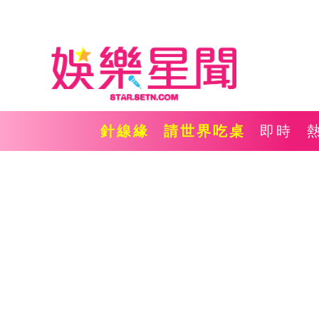
針線緣
請世界吃桌
即時