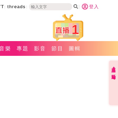
YT
threads
登入
1
音樂
專題
影音
節目
圖輯
直播✦活動