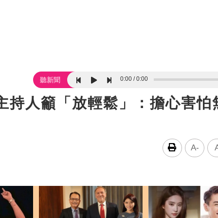
0:00
0:00
聽新聞
名主持人籲「放輕鬆」：擔心害怕
A-