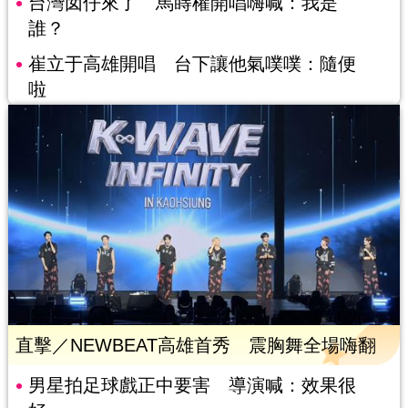
台灣囡仔來了 馬蒔權開唱嗨喊：我是
誰？
崔立于高雄開唱 台下讓他氣噗噗：隨便
啦
直擊／NEWBEAT高雄首秀 震胸舞全場嗨翻
男星拍足球戲正中要害 導演喊：效果很