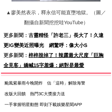
▲廖美然表示，釋永信可能直墮地獄。（圖／
翻攝自新聞挖挖哇YouTube）
更多新聞：
古靈精怪「許老三」長大了！久違
更IG變美近照曝光 網驚呼：像大小S
更多新聞：
梓梓脫掉了！辣露最大尺度「巨胸
全見客」嬌喊15字羞爆：絕對是最愛
颱風紫暴雨今晚開炸 估「這時」解除海警
改版大回饋 熱門3C大獎接力送
一手掌握明星動態 即刻下載娛樂星聞APP