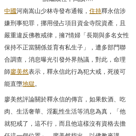
中國
河南嵩山少林寺發布通報，
住持
釋永信涉
嫌刑事犯罪，挪用侵占項目資金寺院資產，且
嚴重違反佛教戒律，擁7情婦「長期與多名女性
保持不正當關係並育有私生子」，遭多部門聯
合調查，消息曝光引發外界熱議，對此，命理
師
廖美然
表示，釋永信此行為犯大戒，死後可
能直墮
地獄
。
廖美然評論關於釋永信的傳言，如果飲酒、吃
肉、生活奢華、淫亂性生活等消息為真，「他
就犯戒了，這不行，而且他這樣沒有資格去擔
任這一個位置」，廖美然指出，以佛教來講，