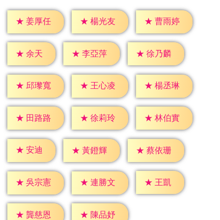
★
姜厚任
★
楊光友
★
曹雨婷
★
余天
★
李亞萍
★
徐乃麟
★
邱瓈寬
★
王心凌
★
楊丞琳
★
田路路
★
徐莉玲
★
林伯實
★
安迪
★
黃鐙輝
★
蔡依珊
★
王凱
★
吳宗憲
★
連勝文
★
龔慈恩
★
陳品妤