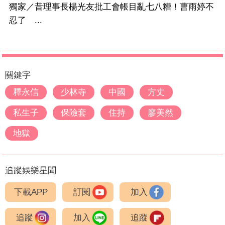
獨家／昔理事長楊光友批工會帳目亂七八糟！曹雨婷不
忍了 ...
關鍵字
釋永信
少林寺
中國
方丈
私生子
保險套
住持
廖美然
地獄
追蹤娛樂星聞
下載APP
訂閱
加入
追蹤
加入
追蹤