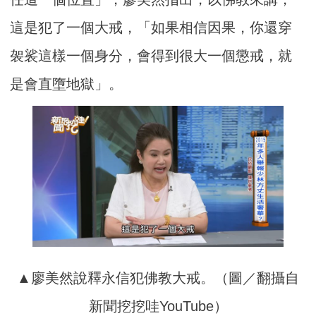
這是犯了一個大戒，「如果相信因果，你還穿
袈裟這樣一個身分，會得到很大一個懲戒，就
是會直墮地獄」。
▲廖美然說釋永信犯佛教大戒。（圖／翻攝自
新聞挖挖哇YouTube）