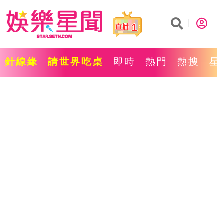
1
針線緣
請世界吃桌
即時
熱門
熱搜