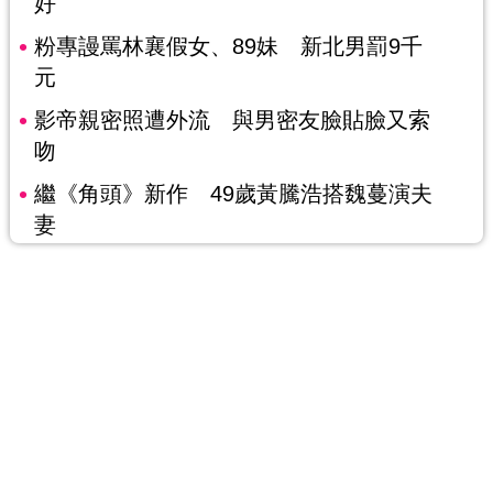
好
粉專謾罵林襄假女、89妹 新北男罰9千
元
影帝親密照遭外流 與男密友臉貼臉又索
吻
繼《角頭》新作 49歲黃騰浩搭魏蔓演夫
妻