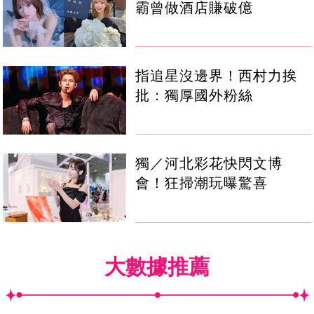
霸曾做酒店賺破億
指追星沒邊界！西村力挨
批：獨厚國外粉絲
獨／河北彩花快閃文博
會！狂掃潮玩曝驚喜
大數據推薦