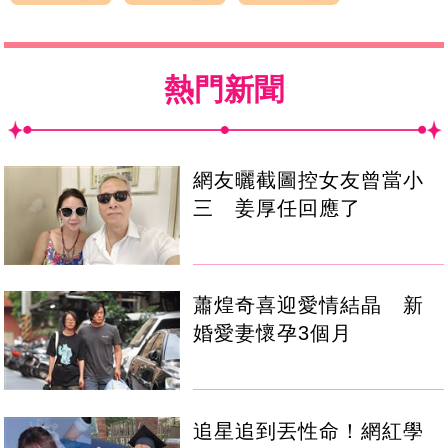
熱門新聞
網友曬截圖控女友曾當小
三 姜厚任回應了
蕭煌奇喜迎愛情結晶 新
婚愛妻懷孕3個月
追星追到丟性命！網紅學