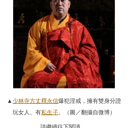
▲
少林寺
方丈
釋永信
爆犯淫戒，擁有雙身分證
玩女人、有
私生子
。（圖／翻攝自微博）
請繼續往下閱讀….