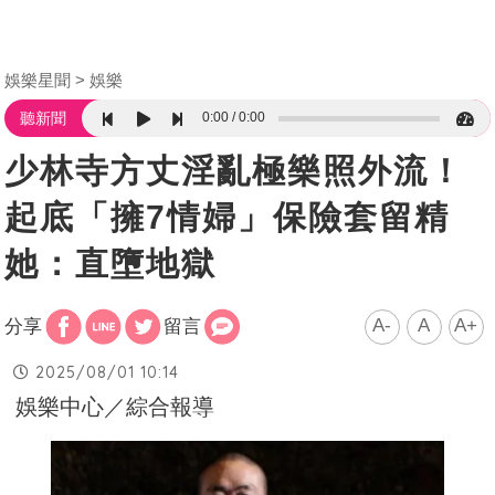
娛樂星聞
娛樂
0:00
0:00
聽新聞
少林寺方丈淫亂極樂照外流！
起底「擁7情婦」保險套留精
她：直墮地獄
A-
A
A+
分享
留言
2025/08/01 10:14
娛樂中心／綜合報導