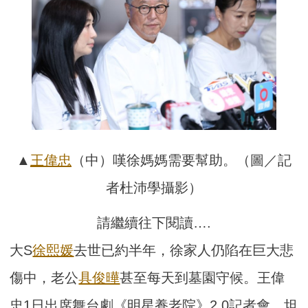
▲
王偉忠
（中）嘆徐媽媽需要幫助。（圖／記
者杜沛學攝影）
請繼續往下閱讀….
大S
徐熙媛
去世已約半年，徐家人仍陷在巨大悲
傷中，老公
具俊曄
甚至每天到墓園守候。王偉
忠1日出席舞台劇《明星養老院》2.0記者會，坦