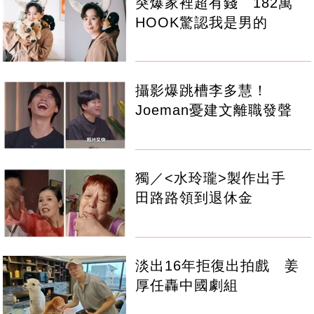
突爆家裡超有錢 182萬
HOOK驚認我是男的
攝影爆跳槽李多慧！
Joeman憂建文離職發聲
獨／<水玲瓏>製作出手
田路路領到退休金
淡出16年拒復出拍戲 姜
厚任轟中國劇組