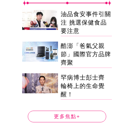
油品食安事件引關
注 挑選保健食品
要注意
酷澎「爸氣父親
節」國際官方品牌
齊聚
罕病博士彭士齊
輪椅上的生命覺
醒！
更多焦點+