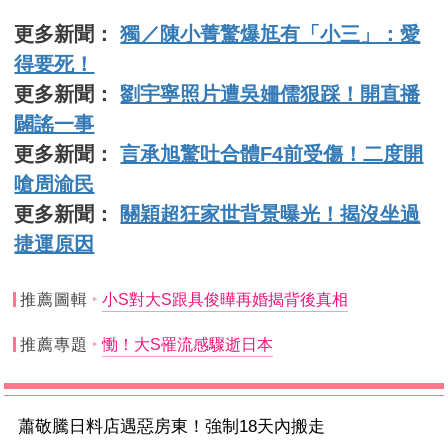
更多新聞：
獨／陳小菁驚爆尪有「小三」：愛
得要死！
更多新聞：
劉宇寧照片遭吳姍儒狠踩！開直播
闢謠一事
更多新聞：
言承旭驚吐合體F4前受傷！二度開
嗆周渝民
更多新聞：
關穎超狂家世背景曝光！揭沒坐過
捷運原因
推薦圖輯
小S對大S跟具俊曄再婚揭背後真相
推薦專題
慟！大S罹流感驟逝日本
蕭敬騰日料店遇惡房東！強制18天內搬走