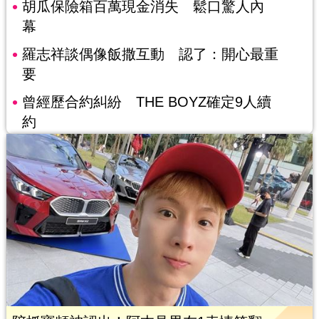
胡瓜保險箱百萬現金消失 鬆口驚人內
幕
羅志祥談偶像飯撒互動 認了：開心最重
要
曾經歷合約糾紛 THE BOYZ確定9人續
約