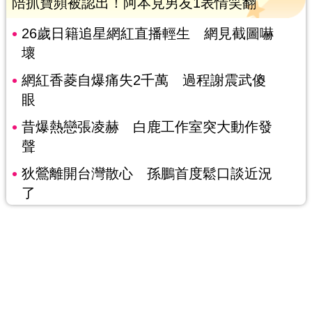
陪抓寶頻被認出！阿本見男友1表情笑翻
26歲日籍追星網紅直播輕生 網見截圖嚇
壞
網紅香菱自爆痛失2千萬 過程謝震武傻
眼
昔爆熱戀張凌赫 白鹿工作室突大動作發
聲
狄鶯離開台灣散心 孫鵬首度鬆口談近況
了