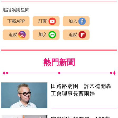
追蹤娛樂星聞
下載APP
訂閱
加入
追蹤
加入
追蹤
熱門新聞
田路路窮困 許常德開轟
工會理事長曹雨婷