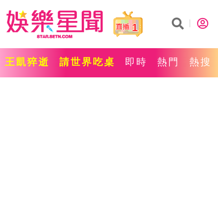
1
王凱猝逝
請世界吃桌
即時
熱門
熱搜