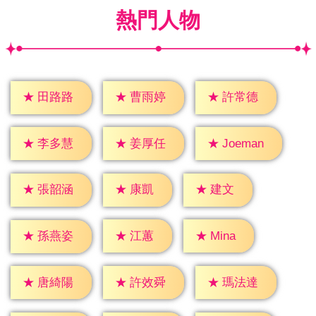
熱門人物
★
田路路
★
曹雨婷
★
許常德
★
李多慧
★
姜厚任
★
Joeman
★
康凱
★
建文
★
張韶涵
★
江蕙
★
Mina
★
孫燕姿
★
唐綺陽
★
許效舜
★
瑪法達