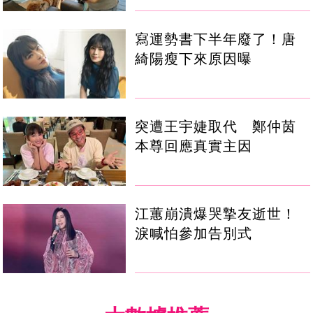
寫運勢書下半年廢了！唐
綺陽瘦下來原因曝
突遭王宇婕取代 鄭仲茵
本尊回應真實主因
江蕙崩潰爆哭摯友逝世！
淚喊怕參加告別式