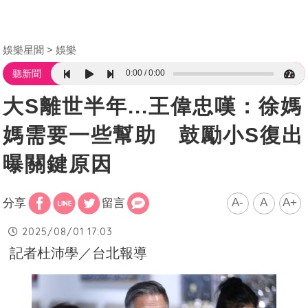
娛樂星聞
娛樂
0:00
0:00
聽新聞
大S離世半年...王偉忠嘆：徐媽
媽需要一些幫助 鼓勵小S復出
曝關鍵原因
A-
A
A+
分享
留言
2025/08/01 17:03
記者杜沛學／台北報導