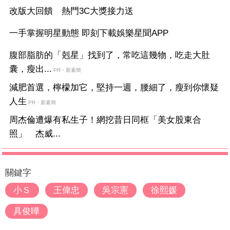
改版大回饋 熱門3C大獎接力送
一手掌握明星動態 即刻下載娛樂星聞APP
腹部脂肪的「剋星」找到了，常吃這幾物，吃走大肚
囊，瘦出...
PR・新素簡
減肥首選，檸檬加它，堅持一週，腰細了，瘦到你懷疑
人生
PR・新素簡
周杰倫遭爆有私生子！網挖昔日同框「美女股東合
照」 杰威...
關鍵字
小Ｓ
王偉忠
吳宗憲
徐熙媛
具俊曄