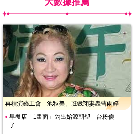
大數據推薦
再槓演藝工會 池秋美、班鐵翔妻轟曹雨婷
早餐店「1畫面」釣出始源朝聖 台粉傻
了