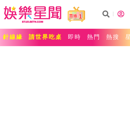
1
針線緣
請世界吃桌
即時
熱門
熱搜