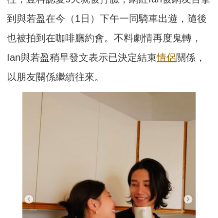
到與若盈在今（1日）下午一同騎車出遊，隨後
也被拍到在咖啡廳約會。不料劇情再度鬼轉，
Ian與若盈稍早發文表示已決定結束
情侶
關係，
以朋友關係繼續往來。