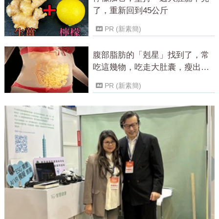
了，重新回到45公斤
PR (新素簡)
腹部脂肪的「剋星」找到了，常
吃這幾物，吃走大肚囊，瘦出小
蠻腰
PR (新素簡)