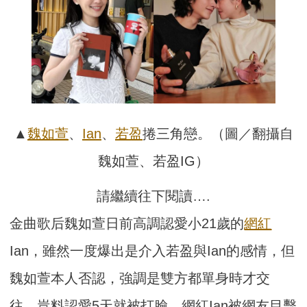
▲
魏如萱
、
Ian
、
若盈
捲三角戀。（圖／翻攝自
魏如萱、若盈IG）
請繼續往下閱讀….
金曲歌后魏如萱日前高調認愛小21歲的
網紅
Ian，雖然一度爆出是介入若盈與Ian的感情，但
魏如萱本人否認，強調是雙方都單身時才交
往，豈料認愛5天就被打臉，網紅Ian被網友目擊