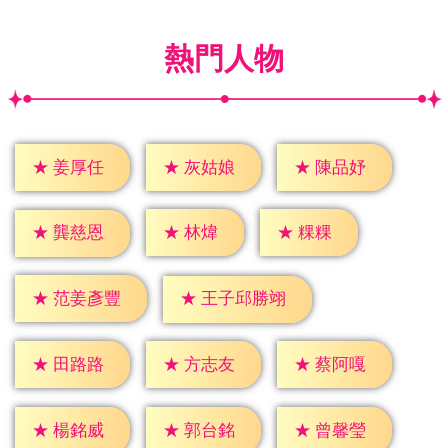
熱門人物
★
姜厚任
★
灰姑娘
★
陳品妤
★
林煒
★
粿粿
★
龔慈恩
★
范姜彥豐
★
王子邱勝翊
★
田路路
★
方志友
★
蔡阿嘎
★
楊銘威
★
郭台銘
★
曾馨瑩