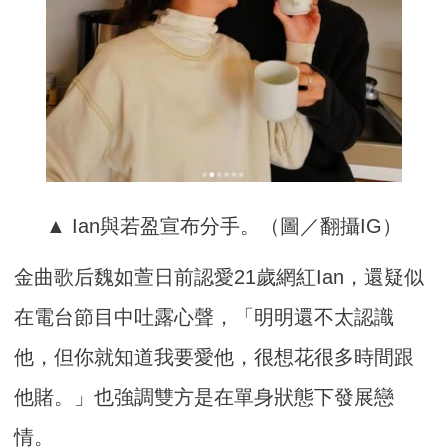
▲ Ian與若盈宣布分手。（圖／翻攝IG）
金曲歌后魏如萱日前認愛21歲網紅Ian，還疑似
在電台節目中吐露心聲，「明明還不太認識
他，但你就知道我要愛他，很想花很多時間跟
他賭。」也強調雙方是在單身狀態下發展戀
情。