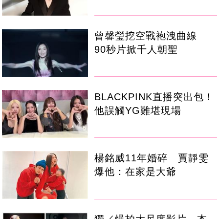
曾馨瑩挖空戰袍洩曲線
90秒片掀千人朝聖
BLACKPINK直播突出包！
他誤觸YG難堪現場
楊銘威11年婚碎 賈靜雯
爆他：在家是大爺
獨／爆拍大尺度影片 本