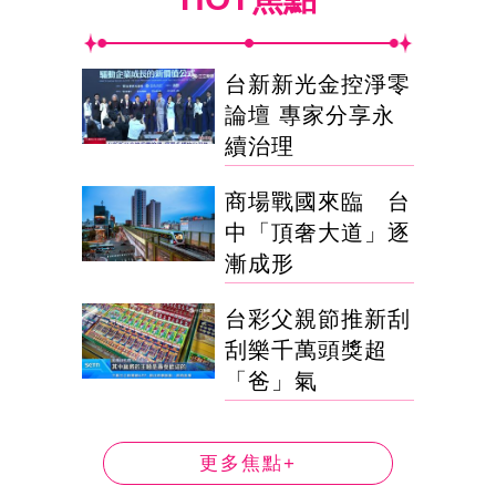
台新新光金控淨零
論壇 專家分享永
續治理
商場戰國來臨 台
中「頂奢大道」逐
漸成形
台彩父親節推新刮
刮樂千萬頭獎超
「爸」氣
更多焦點+