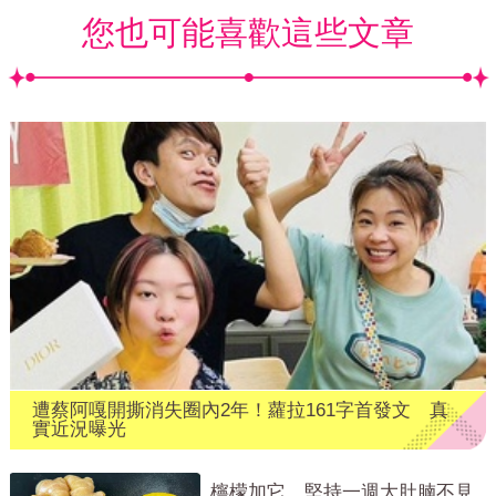
您也可能喜歡這些文章
遭蔡阿嘎開撕消失圈內2年！蘿拉161字首發文 真
實近況曝光
檸檬加它，堅持一週大肚腩不見