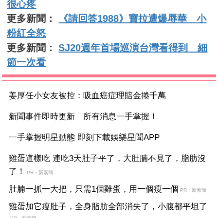
很心疼
更多新聞：
《請回答1988》寶拉遭爆辱華 小
粉紅全怒
更多新聞：
SJ20週年首場巡演台灣看得到 細
節一次看
姜厚任小女友被控：吸血癌症理賠金捲千萬
新聞事件即時更新 所有消息一手掌握！
一手掌握明星動態 即刻下載娛樂星聞APP
雞蛋這樣吃 連吃3天肚子平了，大肚腩不見了，脂肪沒
了！
PR・新素簡
肚腩一抓一大把，只需1個雞蛋，用一個瘦一個
PR・新素簡
雞蛋加它瘦肚子，全身脂肪全部消失了，小腹都平坦了