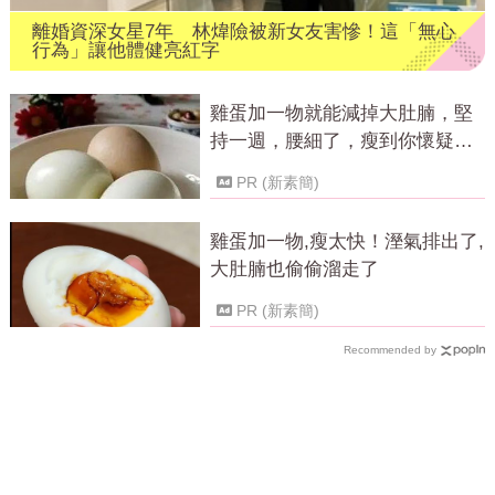
離婚資深女星7年 林煒險被新女友害慘！這「無心
行為」讓他體健亮紅字
雞蛋加一物就能減掉大肚腩，堅
持一週，腰細了，瘦到你懷疑人
生！
PR (新素簡)
雞蛋加一物,瘦太快！溼氣排出了,
大肚腩也偷偷溜走了
PR (新素簡)
Recommended by