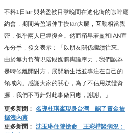
不料1日Ian與若盈被目擊晚間在迪化街的咖啡廳
約會，期間若盈還伸手摸Ian大腿，互動相當親
密，似乎兩人已經復合。然而稍早若盈和IAN宣
布分手，發文表示：「以朋友關係繼續往來。
由於無力負荷現階段媒體輿論壓力，我們認為
是時候離開對方，展開新生活並專注在自己的
領域內。感謝大家的關心，為了不佔用媒體資
源，我們不再針對此事做回應，謝謝。」
更多新聞：
名導杜琪峯現身台灣 認了資金拮
据洩內幕
更多新聞：
沈玉琳住院搶命 王彩樺談病況：