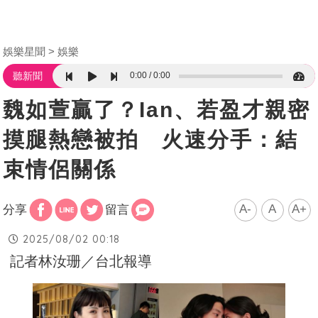
娛樂星聞
娛樂
0:00
0:00
聽新聞
魏如萱贏了？Ian、若盈才親密
摸腿熱戀被拍 火速分手：結
束情侶關係
A-
A
A+
分享
留言
2025/08/02 00:18
記者林汝珊／台北報導