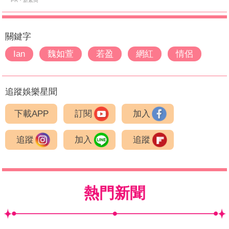
PR・新素簡
關鍵字
Ian
魏如萱
若盈
網紅
情侶
追蹤娛樂星聞
下載APP
訂閱
加入
追蹤
加入
追蹤
熱門新聞