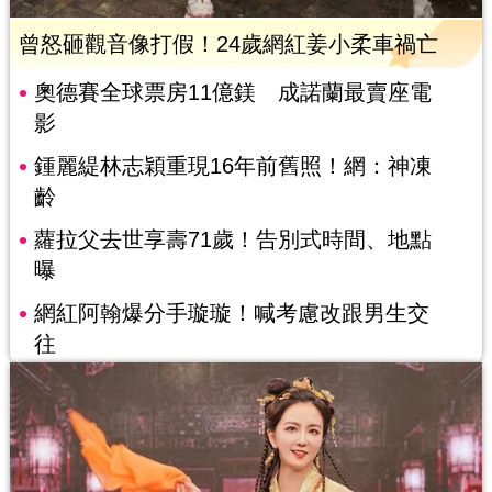
曾怒砸觀音像打假！24歲網紅姜小柔車禍亡
奧德賽全球票房11億鎂 成諾蘭最賣座電
影
鍾麗緹林志穎重現16年前舊照！網：神凍
齡
蘿拉父去世享壽71歲！告別式時間、地點
曝
網紅阿翰爆分手璇璇！喊考慮改跟男生交
往