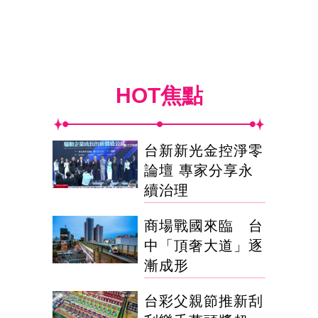
HOT焦點
台新新光金控淨零
論壇 專家分享永
續治理
商場戰國來臨 台
中「頂奢大道」逐
漸成形
台彩父親節推新刮