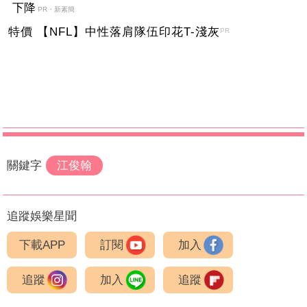
下降
PR・新素簡
特價 【NFL】中性落肩隊伍印花T-淺灰
PR
關鍵字
江俊翰
追蹤娛樂星聞
下載APP
訂閱
加入
追蹤
加入
追蹤