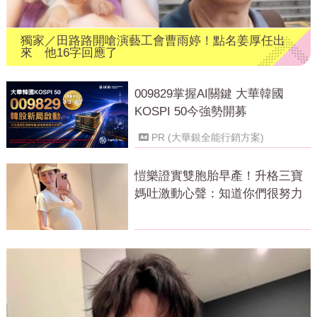
獨家／田路路開嗆演藝工會曹雨婷！點名姜厚任出
來 他16字回應了
009829掌握AI關鍵 大華韓國
KOSPI 50今強勢開募
PR (大華銀全能行銷方案)
愷樂證實雙胞胎早產！升格三寶
媽吐激動心聲：知道你們很努力