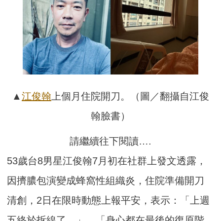
▲
江俊翰
上個月住院開刀。（圖／翻攝自江俊
翰臉書）
請繼續往下閱讀….
53歲台8男星江俊翰7月初在社群上發文透露，
因擠膿包演變成蜂窩性組織炎，住院準備開刀
清創，2日在限時動態上報平安，表示：「上週
五終於拆線了。」、「身心都在最後的復原階