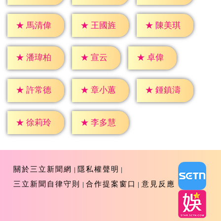
★
馬清偉
★
王國旌
★
陳美琪
★
宣云
★
卓偉
★
潘瑋柏
★
許常德
★
章小蕙
★
鍾鎮濤
★
徐莉玲
★
李多慧
關於三立新聞網
隱私權聲明
三立新聞自律守則
合作提案窗口
意見反應