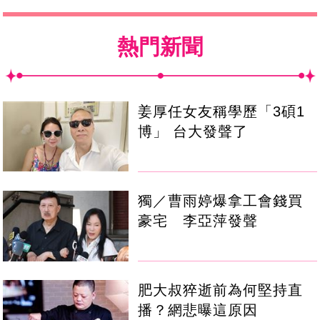
熱門新聞
姜厚任女友稱學歷「3碩1
博」 台大發聲了
獨／曹雨婷爆拿工會錢買
豪宅 李亞萍發聲
肥大叔猝逝前為何堅持直
播？網悲曝這原因