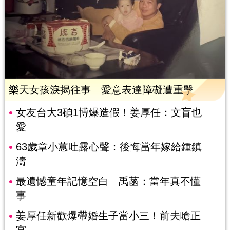
樂天女孩淚揭往事 愛意表達障礙遭重擊
女友台大3碩1博爆造假！姜厚任：文盲也
愛
63歲章小蕙吐露心聲：後悔當年嫁給鍾鎮
濤
最遺憾童年記憶空白 禹菡：當年真不懂
事
姜厚任新歡爆帶婚生子當小三！前夫嗆正