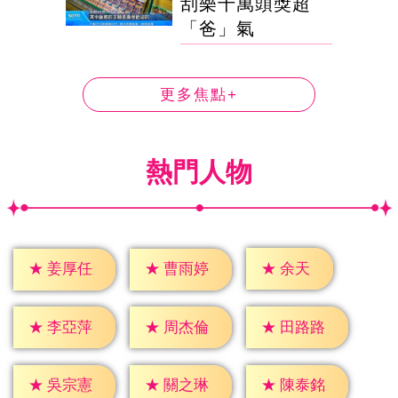
刮樂千萬頭獎超
「爸」氣
更多焦點+
熱門人物
★
余天
★
姜厚任
★
曹雨婷
★
李亞萍
★
周杰倫
★
田路路
★
吳宗憲
★
關之琳
★
陳泰銘