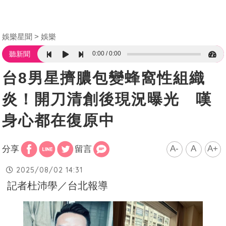
娛樂星聞
娛樂
0:00
0:00
聽新聞
台8男星擠膿包變蜂窩性組織
炎！開刀清創後現況曝光 嘆
身心都在復原中
A-
A
A+
分享
留言
2025/08/02 14:31
記者杜沛學／台北報導