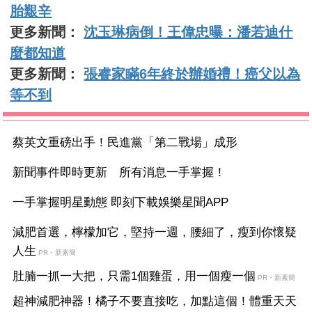
胎艱辛
更多新聞：
沈玉琳病倒！王偉忠曝：潘若迪什
麼都知道
更多新聞：
張睿家瞞6年終於辦婚禮！癌父以為
等不到
蔡英文重磅出手！民進黨「第二戰場」成形
新聞事件即時更新 所有消息一手掌握！
一手掌握明星動態 即刻下載娛樂星聞APP
減肥首選，檸檬加它，堅持一週，腰細了，瘦到你懷疑
人生
PR・新素簡
肚腩一抓一大把，只需1個雞蛋，用一個瘦一個
PR・新素簡
超神減肥神器！橘子不要直接吃，加點這個！體重天天