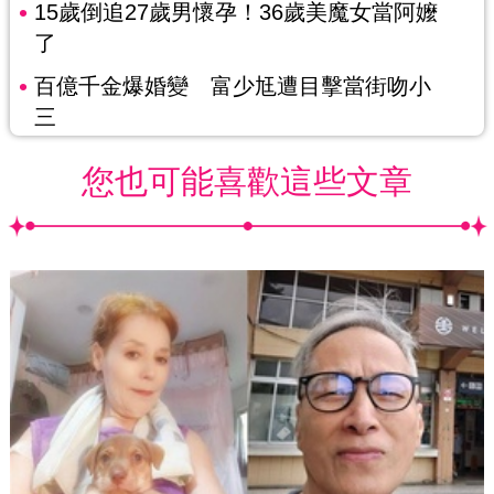
15歲倒追27歲男懷孕！36歲美魔女當阿嬤
了
百億千金爆婚變 富少尪遭目擊當街吻小
三
您也可能喜歡這些文章