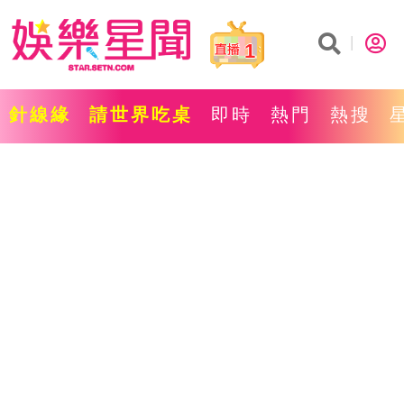
1
針線緣
請世界吃桌
即時
熱門
熱搜