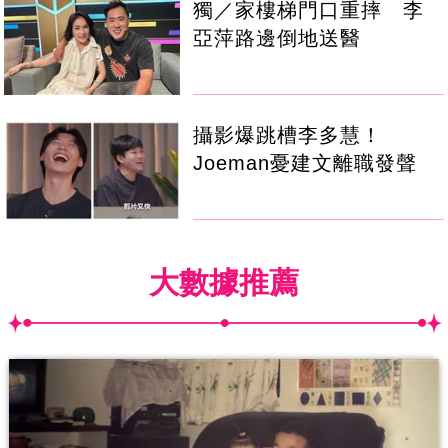
獨／家樓梯門口重摔 李
亞萍路邊倒地送醫
攝影爆跳槽李多慧！
Joeman憂建文離職發聲
大數據推薦