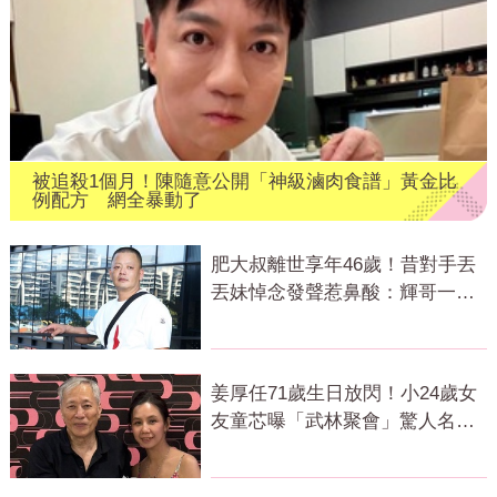
被追殺1個月！陳隨意公開「神級滷肉食譜」黃金比
例配方 網全暴動了
肥大叔離世享年46歲！昔對手丟
丟妹悼念發聲惹鼻酸：輝哥一路
好走
姜厚任71歲生日放閃！小24歲女
友童芯曝「武林聚會」驚人名單
笑翻全網