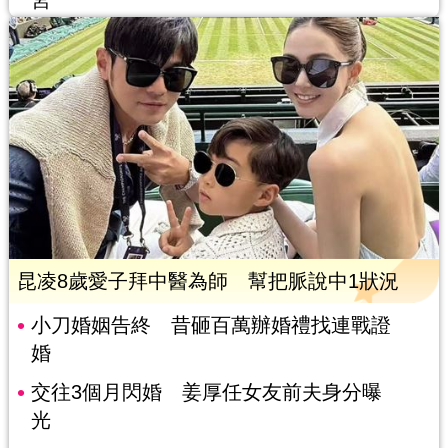
宮
昆凌8歲愛子拜中醫為師 幫把脈說中1狀況
小刀婚姻告終 昔砸百萬辦婚禮找連戰證
婚
交往3個月閃婚 姜厚任女友前夫身分曝
光