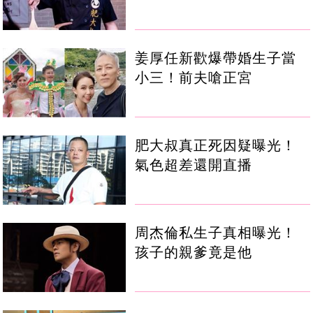
姜厚任新歡爆帶婚生子當
小三！前夫嗆正宮
肥大叔真正死因疑曝光！
氣色超差還開直播
周杰倫私生子真相曝光！
孩子的親爹竟是他