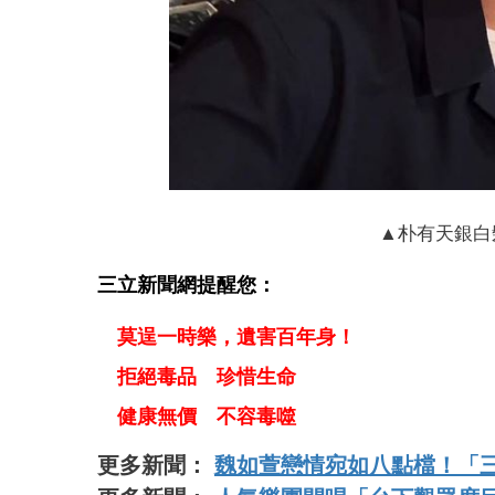
▲朴有天銀白
三立新聞網提醒您：
莫逞一時樂，遺害百年身！
拒絕毒品 珍惜生命
健康無價 不容毒噬
更多新聞：
魏如萱戀情宛如八點檔！「