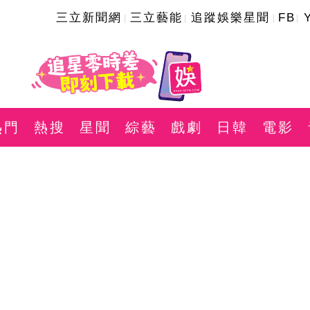
三立新聞網
三立藝能
追蹤娛樂星聞
FB
熱門
熱搜
星聞
綜藝
戲劇
日韓
電影