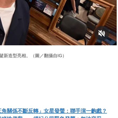
髮新造型亮相。（圖／翻攝自IG）
三角關係不斷反轉」女星發聲：聯手演一齣戲？