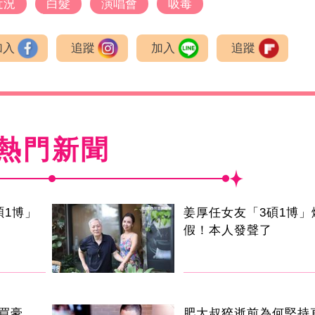
近況
白髮
演唱會
吸毒
加入
追蹤
加入
追蹤
熱門新聞
碩1博」
姜厚任女友「3碩1博」
假！本人發聲了
買豪
肥大叔猝逝前為何堅持