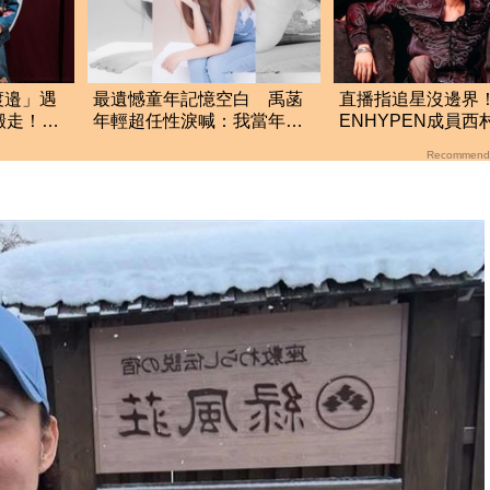
渡邉」遇
最遺憾童年記憶空白 禹菡
直播指追星沒邊界
搬走！逼
年輕超任性淚喊：我當年真
ENHYPEN成員西
的好不懂事
生爭議 挨批：獨
Recommend
絲