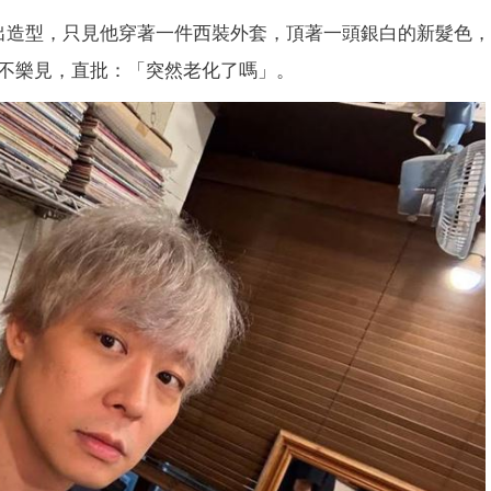
出造型，只見他穿著一件西裝外套，頂著一頭銀白的新髮色
不樂見，直批：「突然老化了嗎」。