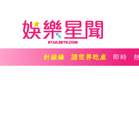
針線緣
請世界吃桌
即時