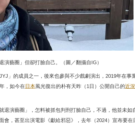
退演藝圈」但卻打臉自己。（圖／翻攝自IG）
JYJ」的成員之一，後來也參與不少戲劇演出，2019年在事
兩年，如今在
日本
風光復出的朴有天昨（1日）公開自己的
近
就退演藝圈」，怎料被抓包判刑打臉自己，不過，他並未如
面會，甚至出演電影《獻給邪惡》，去年（2024）宣布要在