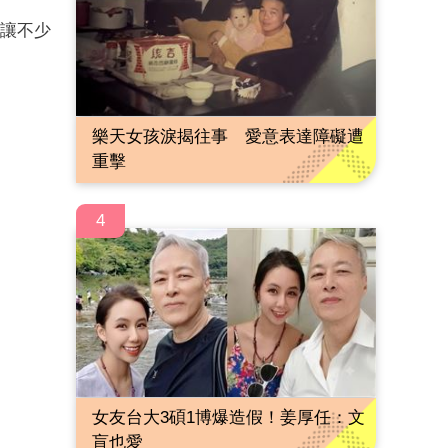
，讓不少
樂天女孩淚揭往事 愛意表達障礙遭
重擊
4
女友台大3碩1博爆造假！姜厚任：文
盲也愛