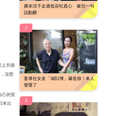
廣末涼子走過低谷吐真心 被兒一句
話點醒
2
業上升期
況
，沒想
姜厚任女友「3碩1博」爆造假！本人
發聲了
自己的宣
3
日本出