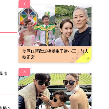
7
姜厚任新歡爆帶婚生子當小三！前夫
嗆正宮
8
爆造
直播？