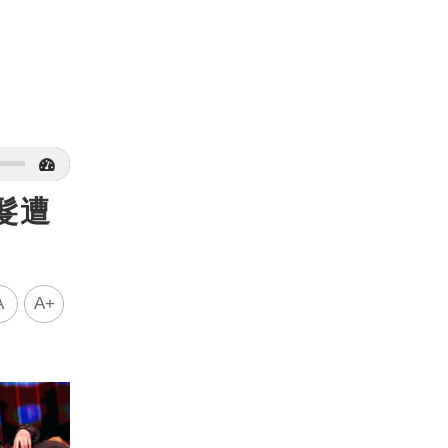
髮遭
A
A+