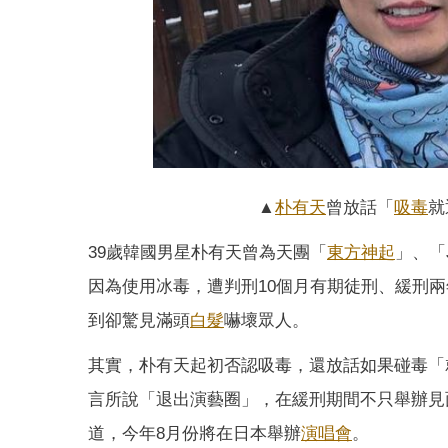
▲
朴有天
曾放話「
吸毒
就
39歲韓國男星朴有天曾為天團「
東方神起
」、「
因為使用冰毒，遭判刑10個月有期徒刑、緩刑
到卻驚見滿頭
白髮
嚇壞眾人。
其實，朴有天起初否認吸毒，還放話如果碰毒「
言所說「退出演藝圈」，在緩刑期間不只舉辦見
道，今年8月份將在日本舉辦
演唱會
。