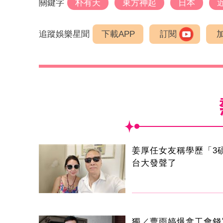
關鍵字
朴有天
東方神起
日本
追蹤娛樂星聞
下載APP
訂閱
姜厚任女友稱學歷「3
台大發聲了
獨／曹雨婷爆拿工會錢