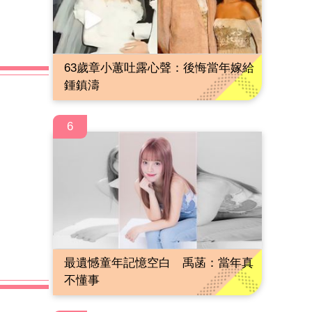
63歲章小蕙吐露心聲：後悔當年嫁給
鍾鎮濤
6
最遺憾童年記憶空白 禹菡：當年真
不懂事