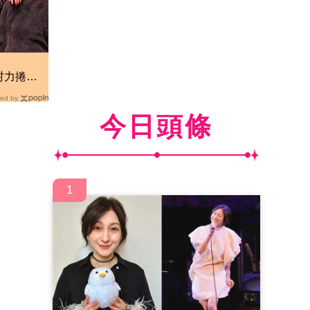
！
村力捲輕
厚國外粉
ed by
今日頭條
1