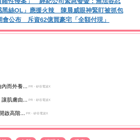
目睹性侵案」 經紀公司緊急發聲：無法容忍
感黑絲OL」應援火辣 陳晨威眼神緊盯被抓包
期會公布 斥資62億買豪宅「全額付現」
而外養...
PR・矽谷電波X
肌膚由...
PR・矽谷電波X
啟高階...
PR・矽谷電波X