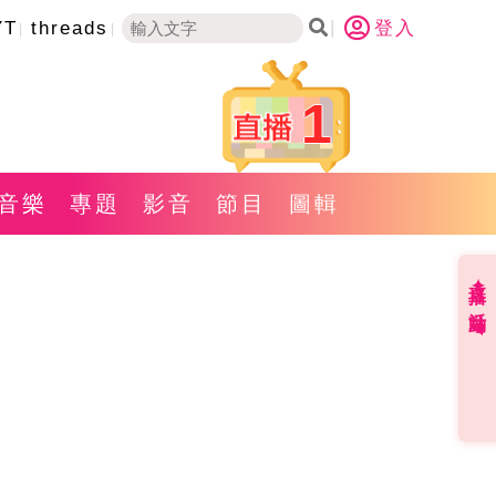
YT
threads
登入
1
音樂
專題
影音
節目
圖輯
直播✦活動