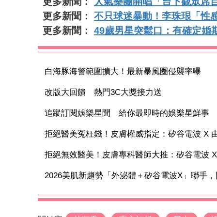
更多新聞：
人氣樂團開唱「台下觀眾席
更多新聞：
不只球迷暴動！李珠珢「性
更多新聞：
49歲男星突鬆口：有確定婚
白海豚海警範圍擴大！最新暴風圈侵襲率曝
改版大回饋 熱門3C大獎接力送
追蹤訂閱娛樂星聞 給你最即時的娛樂星鮮事
拒絕醫美冤枉錢！皮膚權威指定：矽谷電波 X 由內
拒絕無效醫美！皮膚專科醫師大推：矽谷電波 X 讓
2026美肌新趨勢「外泌體＋矽谷電波X」聯手，開