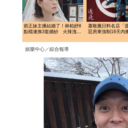
前正妹主播結婚了！林柏妤8
蕭敬騰日料名店「
點檔連換3套婚紗 火辣洩美
惡房東強制18天內
胸
留裝潢：好聚好散
娛樂中心／綜合報導