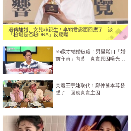
遭傳離婚、女兒非親生！李翊君露面回應了 談
「檢場是否驗DNA」反應曝
55歲才結婚破處！男星鬆口「婚
前守貞」內幕 真實原因曝光全
場笑瘋
突遭王宇婕取代！鄭仲茵本尊發
聲了 回應真實主因