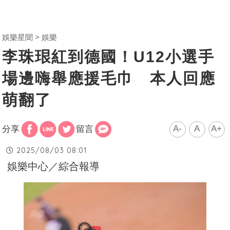
娛樂星聞
娛樂
李珠珢紅到德國！U12小選手
場邊嗨舉應援毛巾 本人回應
萌翻了
A-
A
A+
分享
留言
2025/08/03 08:01
娛樂中心／綜合報導