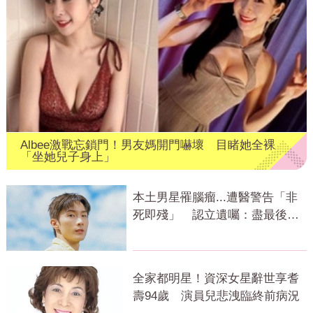
Albee激戰忘鎖門！男友媽開門嚇壞 目睹她全裸
「坐她兒子身上」
本土男星罹腦瘤...遭醫警告「非
死即殘」 認立遺囑：盡最後心
力
全家都明星！資深女星辭世享耆
壽94歲 演員兒悲洩臨終前病況