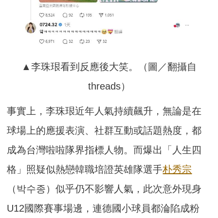
▲李珠珢看到反應後大笑。（圖／翻攝自
threads）
事實上，李珠珢近年人氣持續飆升，無論是在
球場上的應援表演、社群互動或話題熱度，都
成為台灣啦啦隊界指標人物。而爆出「人生四
格」照疑似熱戀韓職培證英雄隊選手
朴秀宗
（박수종）似乎仍不影響人氣，此次意外現身
U12國際賽事場邊，連德國小球員都淪陷成粉