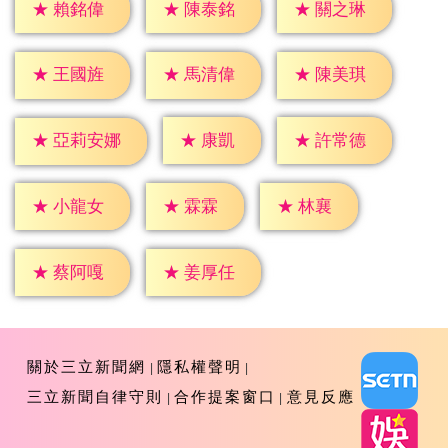
★
賴銘偉
★
陳泰銘
★
關之琳
★
王國旌
★
馬清偉
★
陳美琪
★
康凱
★
許常德
★
亞莉安娜
★
霖霖
★
林襄
★
小龍女
★
蔡阿嘎
★
姜厚任
關於三立新聞網
隱私權聲明
三立新聞自律守則
合作提案窗口
意見反應