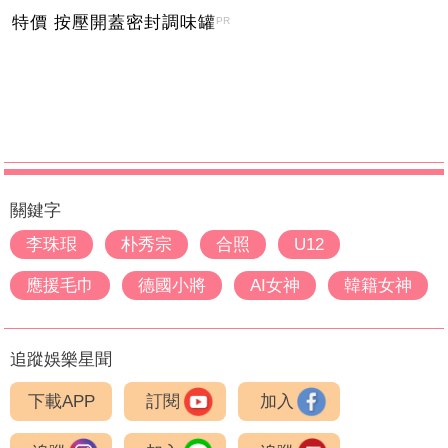
特價 按壓開蓋密封調味罐
PR
關鍵字
李珠珢
朴秀宗
合照
U12
應援毛巾
德國小將
AI女神
韓籍女神
追蹤娛樂星聞
下載APP
訂閱
加入