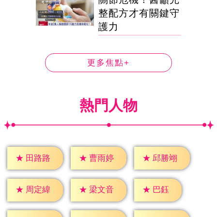
整配方才有關鍵守
護力
更多焦點+
熱門人物
★
田路路
★
曹雨婷
★
邱勝翊
★
巴鈺
★
周定緯
★
梁文音