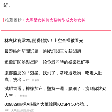
絲。
推薦圖輯
大馬星女神何念茲轉型成火辣女神
林襄比賽露2點開裸體趴！上空全裸被看光
最即時的新聞話題 追蹤訂閱三立新聞網
追蹤訂閱娛樂星聞 給你最即時的娛樂星鮮事
腹部脂肪的「剋星」找到了，常吃這幾物，吃走大肚
囊，瘦出...
PR・新素簡
減肥首選，檸檬加它，堅持一週，腰細了，瘦到你懷疑
人生
PR・新素簡
009829掌握AI關鍵 大華韓國KOSPI 50今強...
PR・大華銀全能行銷方案