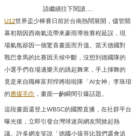
請繼續往下閱讀….
U12
世界盃少棒賽日前於台南熱鬧展開，儘管開
幕初期因西南氣流帶來豪雨導致賽程延誤，現
場氣氛卻因一個驚喜畫面而升溫。當天德國對
戰巴拿馬的比賽因天候中斷，沒想到德國隊的
小選手們在場邊樂天的跳起舞來，手上揮舞的
竟是來自職棒富邦悍將啦啦隊「AI女神」李珠珢
的
應援毛巾
，畫面一齣瞬間引爆話題。
這段畫面還登上WBSC的國際直播，在社群平台
曝光後，立即引發台灣球迷與網友間掀起熱
議。許多網友笑說「德國小孩哥比我們還會追