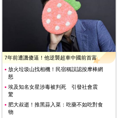
7年前遭譏傻逼！他逆襲超車中國前首富
放火垃圾山找相機！民宿稱誤認按摩棒網
怒
埃及知名女星涉毒被判死 引發社會震
驚
肥大叔逝！推黑蒜入菜：吃藥不如吃對食
物