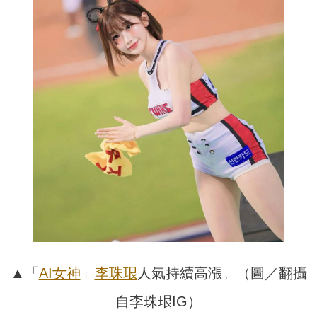
▲「
AI女神
」
李珠珢
人氣持續高漲。（圖／翻攝
自李珠珢IG）