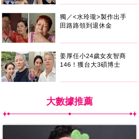
獨／<水玲瓏>製作出手
田路路領到退休金
姜厚任小24歲女友智商
146！獲台大3碩博士
大數據推薦