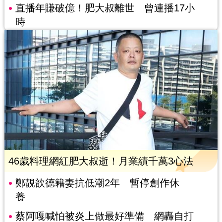
直播年賺破億！肥大叔離世 曾連播17小
時
46歲料理網紅肥大叔逝！月業績千萬3心法
鄭靚歆德籍妻抗低潮2年 暫停創作休
養
蔡阿嘎喊怕被炎上做最好準備 網轟自打