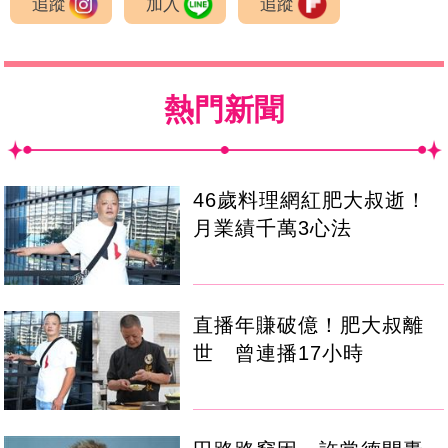
追蹤
加入
追蹤
熱門新聞
46歲料理網紅肥大叔逝！
月業績千萬3心法
直播年賺破億！肥大叔離
世 曾連播17小時