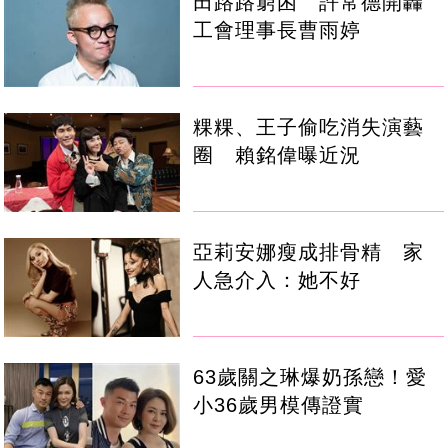
田路路窮困 許常德開轟
工會理事長曹雨婷
粿粿、王子偷吃消失演藝
圈 賴銘偉曝近況
亞莉安娜瘦成排骨精 家
人急介入：她不好
63歲關之琳爆奶孫戀！愛
小36歲男模傳證實