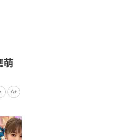
應萌
A
A+