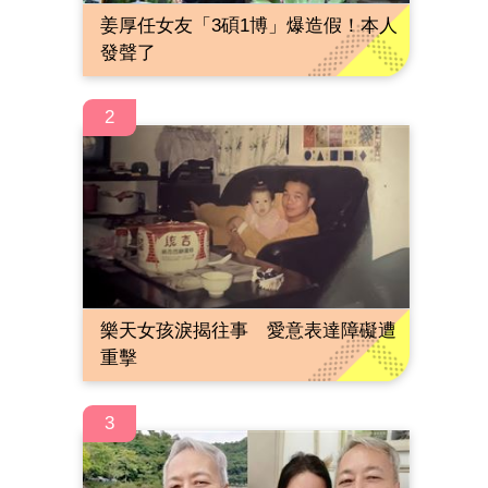
姜厚任女友「3碩1博」爆造假！本人
發聲了
2
樂天女孩淚揭往事 愛意表達障礙遭
重擊
3