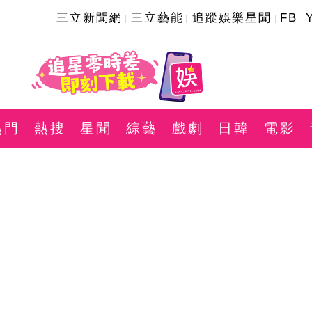
三立新聞網
三立藝能
追蹤娛樂星聞
FB
熱門
熱搜
星聞
綜藝
戲劇
日韓
電影