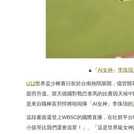
▲「
AI女神
」
李珠珢
U12
世界盃少棒賽日前於台南熱鬧展開，儘管開
面而升溫。當天德國對戰巴拿馬的比賽因天候中
是來自職棒富邦悍將啦啦隊「AI女神」李珠珢的
這段畫面還登上WBSC的國際直播，在社群平
小孩哥比我們還會追星！」、「這是世界級女神