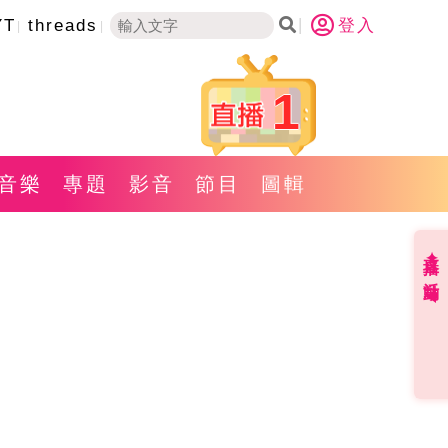
YT
threads
登入
1
音樂
專題
影音
節目
圖輯
直播✦活動