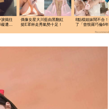
中淚揭往
偶像女星大川藍由黑翻紅
8點檔姐妹鬧不合
障礙遭
挺E罩杯走秀氣勢十足！
了「曾恨羅巧倫6
歉 親解多年心結
Recommend