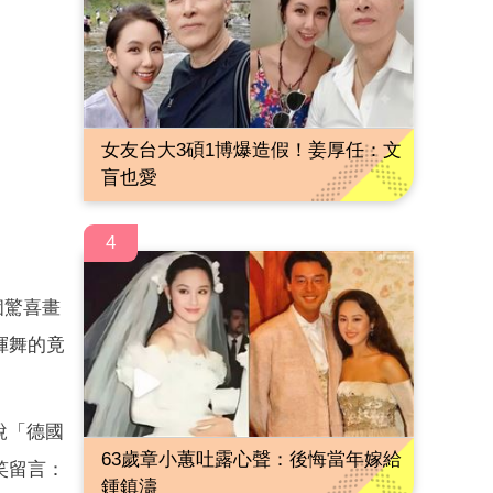
女友台大3碩1博爆造假！姜厚任：文
盲也愛
4
個驚喜畫
揮舞的竟
說「德國
63歲章小蕙吐露心聲：後悔當年嫁給
笑留言：
鍾鎮濤