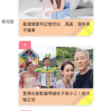
，展現親
最遺憾童年記憶空白 禹菡：當年真
不懂事
6
姜厚任新歡爆帶婚生子當小三！前夫
嗆正宮