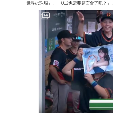
「世界の珠珢」、「U12也需要見面會了吧？