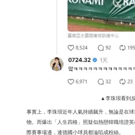
▲李珠珢看到反
事實上，李珠珢近年人氣持續飆升，無論是在球
物。而爆出「人生四格」照疑似熱戀韓職培證英
際賽事場邊，連德國小球員都淪陷成粉絲。