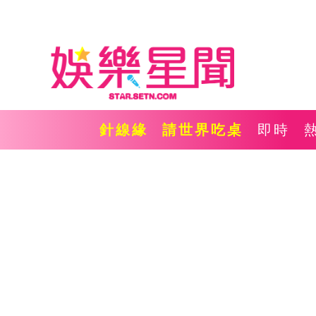
針線緣
請世界吃桌
即時