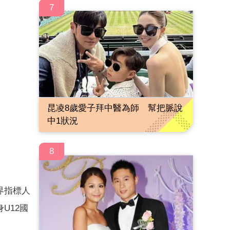
7
昆凌8歲愛子拜中醫為師 幫把脈說
中1狀況
8
界指標人
U12國