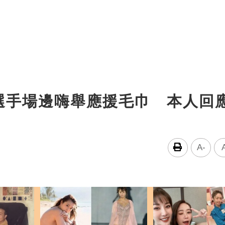
選手場邊嗨舉應援毛巾 本人回
A-