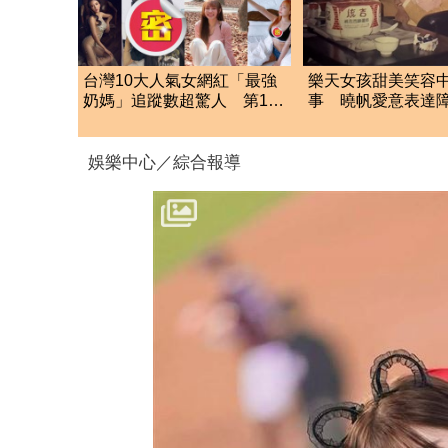
台灣10大人氣女網紅「最強
樂天女孩甜美笑容
奶媽」追蹤數超驚人 第13
事 曉帆愛意表達
名網推爆：唯一清流
「粉紅父愛」重擊
娛樂中心／綜合報導