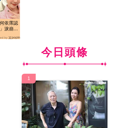
！何依霈認
年」淚崩道
ed by
今日頭條
1