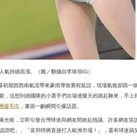
人氣持續高漲。（圖／翻攝自李珠珢IG）
幕初期因西南氣流帶來豪雨導致賽程延誤，現場氣氛卻因一
斷，沒想到德國隊的小選手們在場邊樂天的跳起舞來，手上
應援毛巾
，畫面一齣瞬間引爆話題。
台曝光後，立即引發台灣球迷與網友間掀起熱議。許多網友笑
認證吧」、「富邦悍將直接打入歐洲市場！」，還有球迷搞