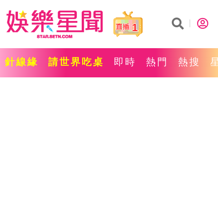
1
針線緣
請世界吃桌
即時
熱門
熱搜