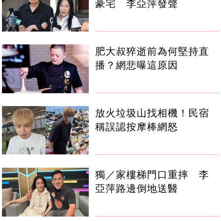
豪宅 李亞萍發聲
肥大叔猝逝前為何堅持直
播？網悲曝這原因
放火垃圾山找相機！民宿
稱誤認按摩棒網怒
獨／家樓梯門口重摔 李
亞萍路邊倒地送醫