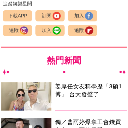
追蹤娛樂星聞
下載APP
訂閱
加入
追蹤
加入
追蹤
熱門新聞
姜厚任女友稱學歷「3碩1
博」 台大發聲了
獨／曹雨婷爆拿工會錢買