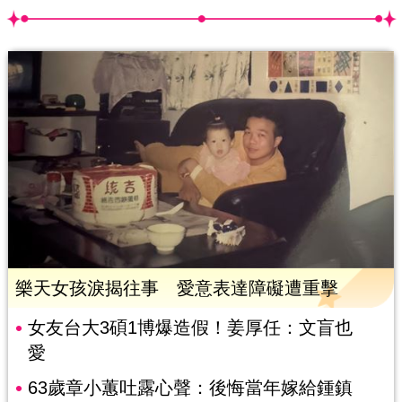
樂天女孩淚揭往事 愛意表達障礙遭重擊
女友台大3碩1博爆造假！姜厚任：文盲也
愛
63歲章小蕙吐露心聲：後悔當年嫁給鍾鎮