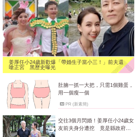
姜厚任小24歲新歡爆「帶婚生子當小三！」前夫還
嗆正宮 黑歷史曝光
肚腩一抓一大把，只需1個雞蛋，
用一個瘦一個
PR (新素簡)
交往3個月閃婚！姜厚任小24歲女
友前夫身分遭挖 竟是縣政府高
官