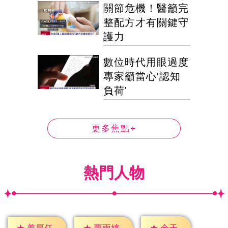
關節危機！醫籲完
整配方才有關鍵守
護力
數位時代用眼過度
專家籲當心'認知
負荷'
更多焦點+
熱門人物