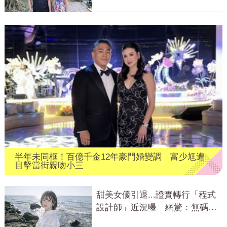
半年未同框！百億千金12年豪門婚變調 富少尪遭
目擊當街親吻小三
甜美女優引退...證實轉行「程式
設計師」近況曝 網驚：無碼變
寫碼