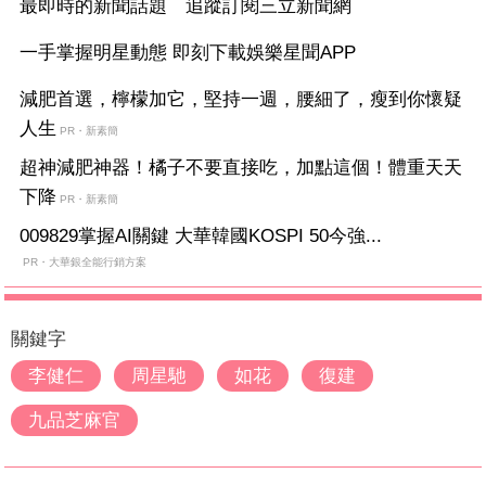
最即時的新聞話題 追蹤訂閱三立新聞網
一手掌握明星動態 即刻下載娛樂星聞APP
減肥首選，檸檬加它，堅持一週，腰細了，瘦到你懷疑
人生
PR・新素簡
超神減肥神器！橘子不要直接吃，加點這個！體重天天
下降
PR・新素簡
009829掌握AI關鍵 大華韓國KOSPI 50今強...
PR・大華銀全能行銷方案
關鍵字
李健仁
周星馳
如花
復建
九品芝麻官