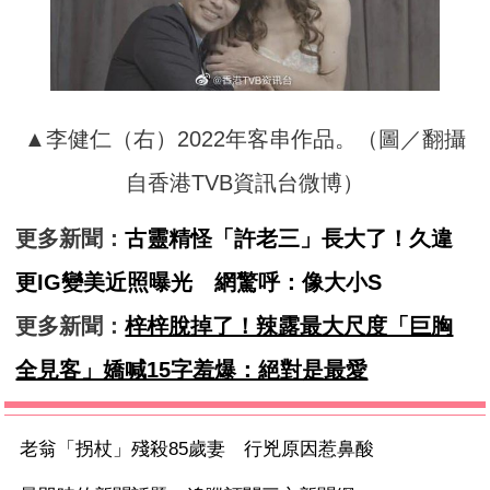
▲李健仁（右）2022年客串作品。（圖／翻攝
自香港TVB資訊台微博）
更多新聞：
古靈精怪「許老三」長大了！久違
更IG變美近照曝光 網驚呼：像大小S
更多新聞：
梓梓脫掉了！辣露最大尺度「巨胸
全見客」嬌喊15字羞爆：絕對是最愛
老翁「拐杖」殘殺85歲妻 行兇原因惹鼻酸