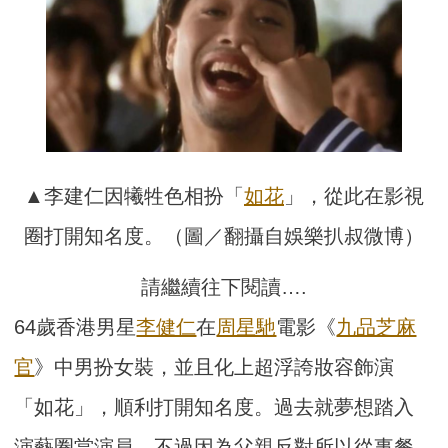
▲李建仁因犧牲色相扮「
如花
」，從此在影視
圈打開知名度。（圖／翻攝自娛樂扒叔微博）
請繼續往下閱讀….
64歲香港男星
李健仁
在
周星馳
電影《
九品芝麻
官
》中男扮女裝，並且化上超浮誇妝容飾演
「如花」，順利打開知名度。過去就夢想踏入
演藝圈當演員，不過因為父親反對所以從事餐