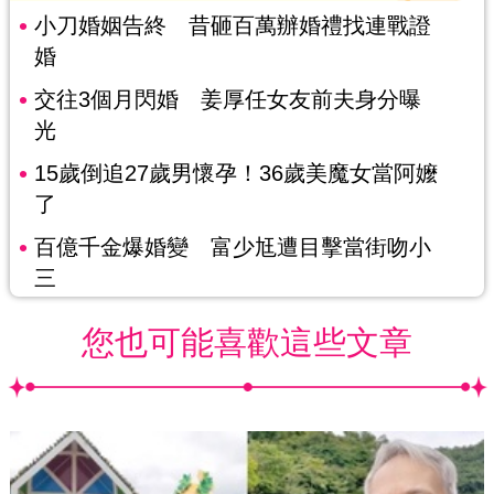
小刀婚姻告終 昔砸百萬辦婚禮找連戰證
婚
交往3個月閃婚 姜厚任女友前夫身分曝
光
15歲倒追27歲男懷孕！36歲美魔女當阿嬤
了
百億千金爆婚變 富少尪遭目擊當街吻小
三
您也可能喜歡這些文章