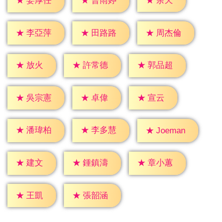
★
余天
★
姜厚任
★
曹雨婷
★
李亞萍
★
田路路
★
周杰倫
★
放火
★
許常德
★
郭品超
★
卓偉
★
宣云
★
吳宗憲
★
潘瑋柏
★
李多慧
★
Joeman
★
建文
★
鍾鎮濤
★
章小蕙
★
王凱
★
張韶涵