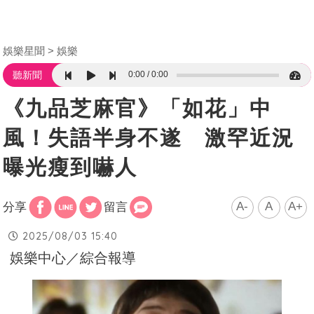
娛樂星聞
娛樂
0:00
0:00
聽新聞
《九品芝麻官》「如花」中
風！失語半身不遂 激罕近況
曝光瘦到嚇人
A-
A
A+
分享
留言
2025/08/03 15:40
娛樂中心／綜合報導