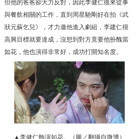
但他的爸爸卻大力反對，因此李健仁後來從事
與餐飲相關的工作，直到周星馳剛好在拍《武
狀元蘇乞兒》，才力邀他進入劇組，李建仁很
高興目標就要達成，沒想到對方竟要他扮醜當
如花，他也演得非常好，成功打開知名度。
▲李健仁飾演如花。（圖／翻攝自微博）