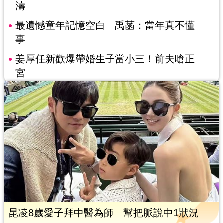
濤
最遺憾童年記憶空白 禹菡：當年真不懂
事
姜厚任新歡爆帶婚生子當小三！前夫嗆正
宮
昆凌8歲愛子拜中醫為師 幫把脈說中1狀況