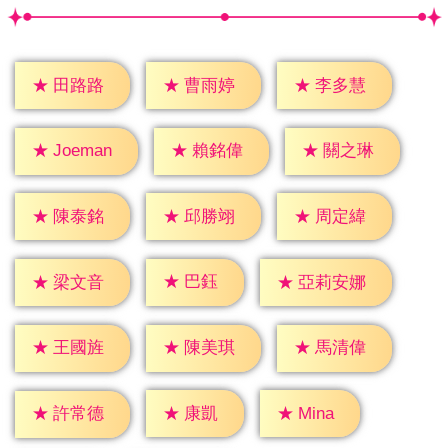
★
田路路
★
曹雨婷
★
李多慧
★
賴銘偉
★
關之琳
★
Joeman
★
陳泰銘
★
邱勝翊
★
周定緯
★
巴鈺
★
梁文音
★
亞莉安娜
★
王國旌
★
陳美琪
★
馬清偉
★
康凱
★
Mina
★
許常德