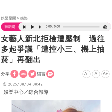
娛樂星聞
娛樂
0:00
0:00
聽新聞
女藝人新北拒檢遭壓制 過往
多起爭議「遭控小三、機上抽
菸」再翻出
A-
A
A+
分享
留言
2025/08/04 08:42
娛樂中心／綜合報導