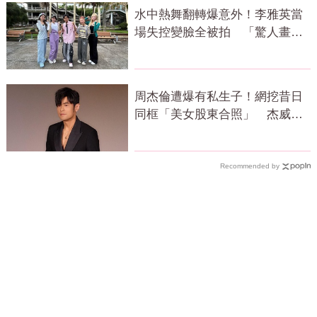
水中熱舞翻轉爆意外！李雅英當
場失控變臉全被拍 「驚人畫
面」曝光
周杰倫遭爆有私生子！網挖昔日
同框「美女股東合照」 杰威爾
發聲了
Recommended by