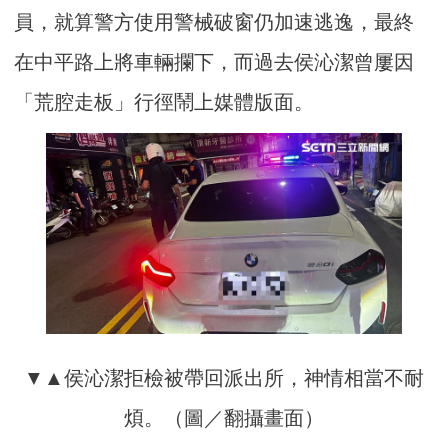
員，就算警方使用警械破窗仍加速逃逸，最終
在中平路上將車輛攔下，而過去侯沁潔曾屢因
「荒腔走板」行徑鬧上媒體版面。
▼▲侯沁潔拒檢被帶回派出所，神情相當不耐
煩。（圖／翻攝畫面）