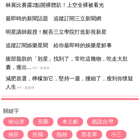
林襄比賽露2點開裸體趴！上空全裸被看光
最即時的新聞話題 追蹤訂閱三立新聞網
明星講師親授！醒吾三立學院打造影視新星
追蹤訂閱娛樂星聞 給你最即時的娛樂星鮮事
腹部脂肪的「剋星」找到了，常吃這幾物，吃走大肚
囊，瘦出...
PR・新素簡
減肥首選，檸檬加它，堅持一週，腰細了，瘦到你懷疑
人生
PR・新素簡
關鍵字
侯沁潔
長榮
本土劇
戲說台灣
抽菸
拒捕
臨檢
黑名單
小三