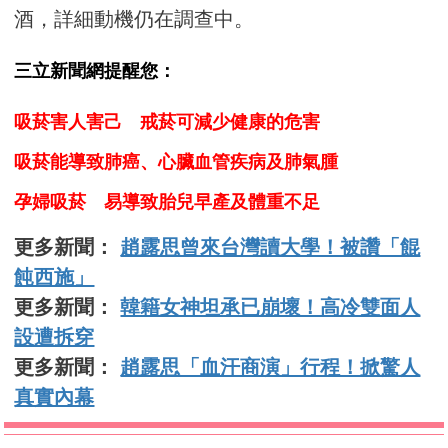
酒，詳細動機仍在調查中。
三立新聞網提醒您：
吸菸害人害己 戒菸可減少健康的危害
吸菸能導致肺癌、心臟血管疾病及肺氣腫
孕婦吸菸 易導致胎兒早產及體重不足
更多新聞：
趙露思曾來台灣讀大學！被讚「餛
飩西施」
更多新聞：
韓籍女神坦承已崩壞！高冷雙面人
設遭拆穿
更多新聞：
趙露思「血汗商演」行程！掀驚人
真實內幕