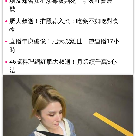
埃及知名女星涉毒被判死 引發社會震
驚
肥大叔逝！推黑蒜入菜：吃藥不如吃對食
物
直播年賺破億！肥大叔離世 曾連播17小
時
46歲料理網紅肥大叔逝！月業績千萬3心
法