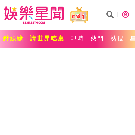
1
針線緣
請世界吃桌
即時
熱門
熱搜