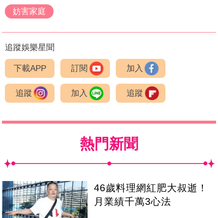
妨害家庭
追蹤娛樂星聞
下載APP
訂閱
加入
追蹤
加入
追蹤
熱門新聞
46歲料理網紅肥大叔逝！
月業績千萬3心法