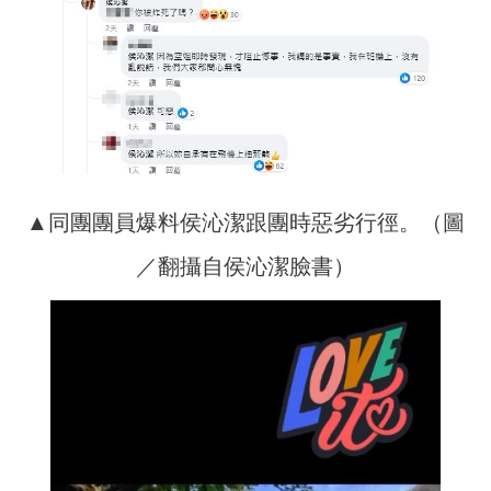
▲同團團員爆料侯沁潔跟團時惡劣行徑。（圖
／翻攝自侯沁潔臉書）