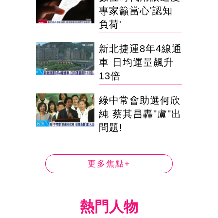
專家籲當心'認知
負荷'
新北捷運8年4線通
車 日均運量飆升
13倍
綠中常會助選何欣
純 蔡其昌轟"盧"出
問題!
更多焦點+
熱門人物