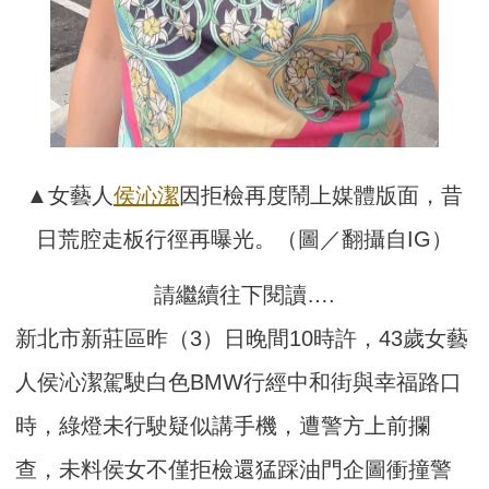
▲女藝人
侯沁潔
因拒檢再度鬧上媒體版面，昔
日荒腔走板行徑再曝光。（圖／翻攝自IG）
請繼續往下閱讀….
新北市新莊區昨（3）日晚間10時許，43歲女藝
人侯沁潔駕駛白色BMW行經中和街與幸福路口
時，綠燈未行駛疑似講手機，遭警方上前攔
查，未料侯女不僅拒檢還猛踩油門企圖衝撞警