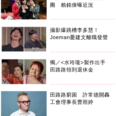
圈 賴銘偉曝近況
攝影爆跳槽李多慧！
Joeman憂建文離職發聲
獨／<水玲瓏>製作出手
田路路領到退休金
田路路窮困 許常德開轟
工會理事長曹雨婷