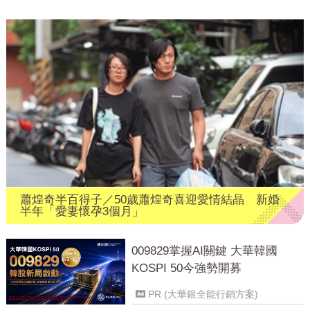
蕭煌奇半百得子／50歲蕭煌奇喜迎愛情結晶 新婚
半年「愛妻懷孕3個月」
009829掌握AI關鍵 大華韓國
KOSPI 50今強勢開募
PR (大華銀全能行銷方案)