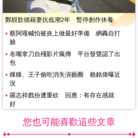
鄭靚歆德籍妻抗低潮2年 暫停創作休養
蔡阿嘎喊怕被炎上做最好準備 網轟自打
臉
名嘴拿刀自殘影片瘋傳 平台發聲認了出
包
粿粿、王子偷吃消失演藝圈 賴銘偉曝近
況
羅志祥戲份遭重砍 回應：有存在感就
好
您也可能喜歡這些文章