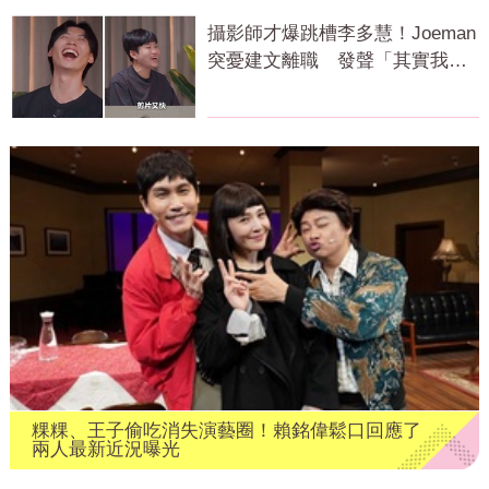
攝影師才爆跳槽李多慧！Joeman
突憂建文離職 發聲「其實我很
清楚」
粿粿、王子偷吃消失演藝圈！賴銘偉鬆口回應了
兩人最新近況曝光