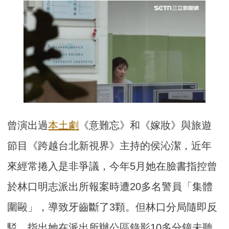
曾演出過
本土劇
《意難忘》和《嫁妝》與旅遊
節目《跨越台北新視界》主持的侯沁潔，近年
來經常捲入是非爭議，今年5月她在臉書指控曾
於林口明志派出所報案時遭20多名警員「集體
圍毆」，導致牙齒斷了3顆。但林口分局隨即反
駁，指出她在派出所辦公區錄影10多分鐘未聽