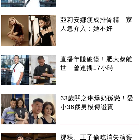
亞莉安娜瘦成排骨精 家
人急介入：她不好
直播年賺破億！肥大叔離
世 曾連播17小時
63歲關之琳爆奶孫戀！愛
小36歲男模傳證實
粿粿、王子偷吃消失演藝