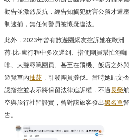
勸告並激烈反抗，經告知觸犯妨害公務才遭壓
制逮捕，無任何警員被懷疑違法。
此外，2023年曾有旅遊團網友控訴她在歐洲
荷‑比‑盧行程中多次遲到、指使團員幫忙泡咖
啡、大聲辱罵團員、甚至在飛機、飯店之外與
遊覽車內
抽菸
，引發團員撻伐。當時她貼文否
認指控並表示將保留法律追訴權，不過
長榮
航
空與旅行社皆證實，曾對該旅客發出
黑名單
警
告。