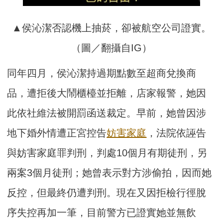
▲侯沁潔否認機上抽菸，卻被航空公司證實。
（圖／翻攝自IG）
同年四月，侯沁潔持過期點數至超商兌換商
品，遭拒後大鬧櫃檯並拒離，店家報警，她因
此依社維法被開罰函送裁定。早前，她曾因涉
地下婚外情遭正宮控告
妨害家庭
，法院依誣告
與妨害家庭罪判刑，判處10個月有期徒刑，另
兩案3個月徒刑；她曾表示對方涉偷拍，因而她
反控，但最終仍遭判刑。現在又因拒檢行徑脫
序失控再加一筆，目前警方已證實她並無飲