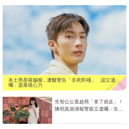
本土男星罹腦瘤...遭醫警告「非死即殘」 認立遺
囑：盡最後心力
失智公公逛超商「拿了就走」！
陳明真崩潰報警親立遺囑：生命
無常