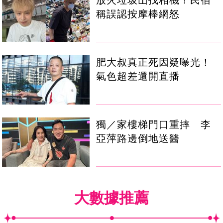
放火垃圾山找相機！民宿
稱誤認按摩棒網怒
肥大叔真正死因疑曝光！
氣色超差還開直播
獨／家樓梯門口重摔 李
亞萍路邊倒地送醫
大數據推薦