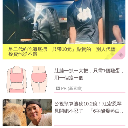
星二代約吃海底撈「只帶10元」點貴的 別人代墊
餐費他從不還
肚腩一抓一大把，只需1個雞蛋，
用一個瘦一個
PR (新素簡)
公視預算遭砍10.2億！江宏恩罕
見開砲不忍了 「6字酸爆藍白」
網狂讚