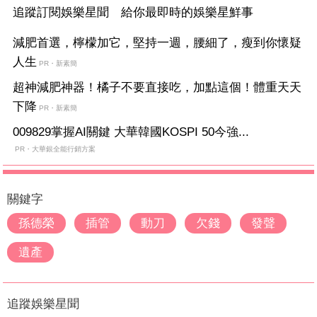
追蹤訂閱娛樂星聞 給你最即時的娛樂星鮮事
減肥首選，檸檬加它，堅持一週，腰細了，瘦到你懷疑
人生
PR・新素簡
超神減肥神器！橘子不要直接吃，加點這個！體重天天
下降
PR・新素簡
009829掌握AI關鍵 大華韓國KOSPI 50今強...
PR・大華銀全能行銷方案
關鍵字
孫德榮
插管
動刀
欠錢
發聲
遺產
追蹤娛樂星聞