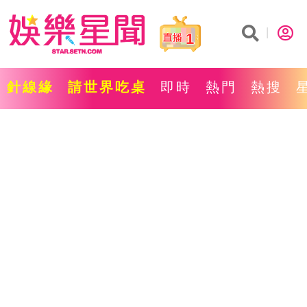
1
針線緣
請世界吃桌
即時
熱門
熱搜