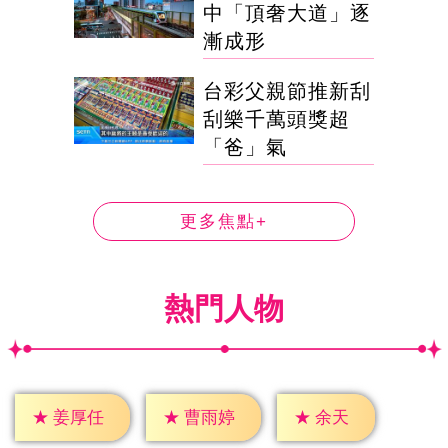
中「頂奢大道」逐
漸成形
台彩父親節推新刮
刮樂千萬頭獎超
「爸」氣
更多焦點+
熱門人物
★
余天
★
姜厚任
★
曹雨婷