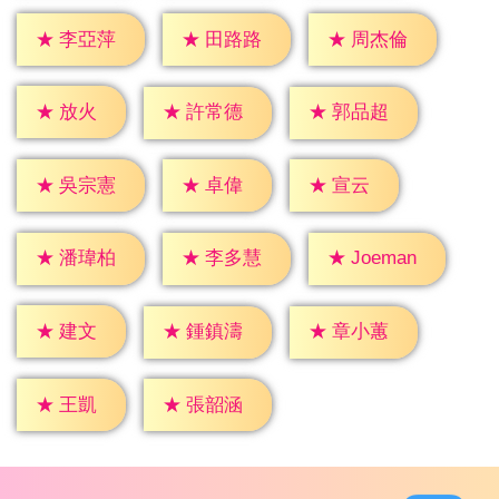
★
李亞萍
★
田路路
★
周杰倫
★
放火
★
許常德
★
郭品超
★
卓偉
★
宣云
★
吳宗憲
★
潘瑋柏
★
李多慧
★
Joeman
★
建文
★
鍾鎮濤
★
章小蕙
★
王凱
★
張韶涵