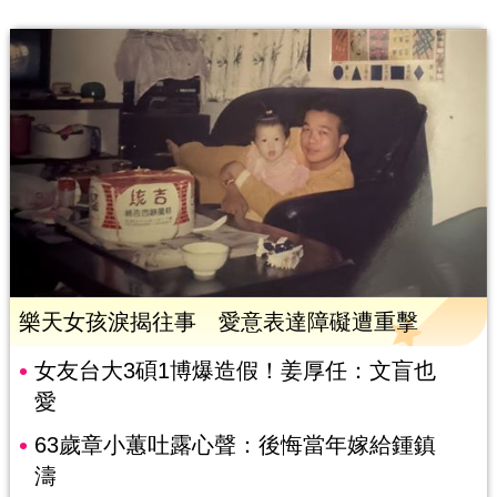
樂天女孩淚揭往事 愛意表達障礙遭重擊
女友台大3碩1博爆造假！姜厚任：文盲也
愛
63歲章小蕙吐露心聲：後悔當年嫁給鍾鎮
濤