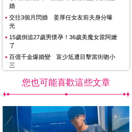
婚
交往3個月閃婚 姜厚任女友前夫身分曝
光
15歲倒追27歲男懷孕！36歲美魔女當阿嬤
了
百億千金爆婚變 富少尪遭目擊當街吻小
三
您也可能喜歡這些文章