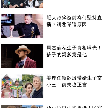
肥大叔猝逝前為何堅持直
播？網悲曝這原因
周杰倫私生子真相曝光！
孩子的親爹竟是他
姜厚任新歡爆帶婚生子當
小三！前夫嗆正宮