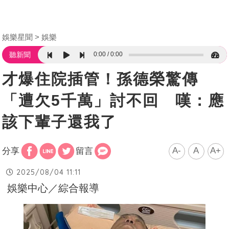
娛樂星聞
娛樂
0:00
0:00
聽新聞
才爆住院插管！孫德榮驚傳
「遭欠5千萬」討不回 嘆：應
該下輩子還我了
A-
A
A+
分享
留言
2025/08/04 11:11
娛樂中心／綜合報導