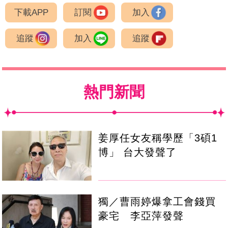
下載APP
訂閱
加入
追蹤
加入
追蹤
熱門新聞
姜厚任女友稱學歷「3碩1
博」 台大發聲了
獨／曹雨婷爆拿工會錢買
豪宅 李亞萍發聲