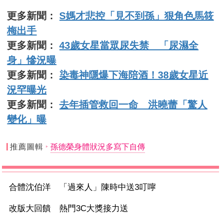
更多新聞：
S媽才悲控「見不到孫」狠角色馬筱
梅出手
更多新聞：
43歲女星當眾尿失禁 「尿濕全
身」慘況曝
更多新聞：
染毒神隱爆下海陪酒！38歲女星近
況罕曝光
更多新聞：
去年插管救回一命 洪曉蕾「驚人
變化」曝
推薦圖輯
孫德榮身體狀況多寫下自傳
合體沈伯洋 「過來人」陳時中送3叮嚀
改版大回饋 熱門3C大獎接力送