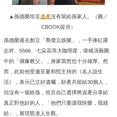
▲孫德榮坦言
遺產
沒有留給孫家人。（圖／
CBOOK提供）
孫德榮過去創立「喬傑立娛樂」，一手捧紅羅
志祥、5566、七朵花等大咖明星，堪稱演藝圈
中的「偶像教父」，身家當然也十分雄厚。然
而，此前他受邀至夏和熙主持的《名人說生
活》，表示已立好遺囑，財產共留給30個⼈，
但沒有⼀個姓孫，坦言自己選擇將資產分享給
真正對他好的人，「他們只要讓我快樂，我就
給」，展現豁達人生觀。