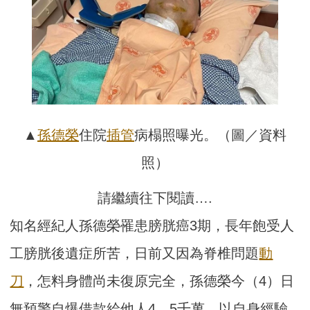
▲
孫德榮
住院
插管
病榻照曝光。（圖／資料
照）
請繼續往下閱讀….
知名經紀人孫德榮罹患膀胱癌3期，長年飽受人
工膀胱後遺症所苦，日前又因為脊椎問題
動
刀
，怎料身體尚未復原完全，孫德榮今（4）日
無預警自爆借款給他人4、5千萬，以自身經驗