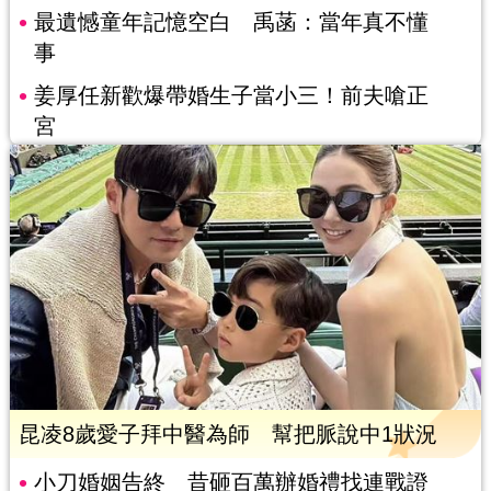
最遺憾童年記憶空白 禹菡：當年真不懂
事
姜厚任新歡爆帶婚生子當小三！前夫嗆正
宮
昆凌8歲愛子拜中醫為師 幫把脈說中1狀況
小刀婚姻告終 昔砸百萬辦婚禮找連戰證