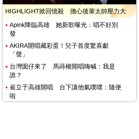
HIGHLIGHT掀回憶殺 擔心後輩太帥壓力大
Apink降臨高雄 她新歌曝光：唱不好別
發
AKIRA開唱藏彩蛋！兒子首度驚喜獻
「聲」
台灣囡仔來了 馬蒔權開唱嗨喊：我是
誰？
崔立于高雄開唱 台下讓他氣噗噗：隨便
啦