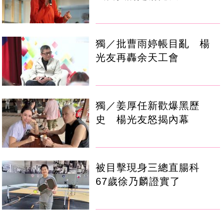
獨／批曹雨婷帳目亂 楊
光友再轟余天工會
獨／姜厚任新歡爆黑歷
史 楊光友怒揭內幕
被目擊現身三總直腸科
67歲徐乃麟證實了