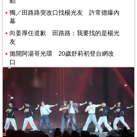
動
獨／田路路突改口找楊光友 許常德爆內
幕
向姜厚任道歉 田路路：我要找的是楊光
友
拋開阿湯哥光環 20歲舒莉初登台網改
口