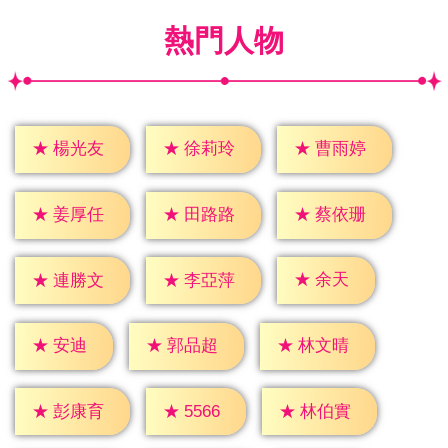
熱門人物
★
楊光友
★
徐莉玲
★
曹雨婷
★
姜厚任
★
田路路
★
蔡依珊
★
余天
★
連勝文
★
李亞萍
★
安迪
★
郭品超
★
林文晴
★
5566
★
彭康育
★
林伯實