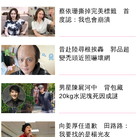
蔡依珊撕掉完美標籤 首
度認：我也會崩潰
昔赴陸尋根挨轟 郭品超
變禿頭近照嚇壞網
男星陳屍河中 背包藏
20kg水泥塊死因成謎
向姜厚任道歉 田路路：
我要找的是楊光友