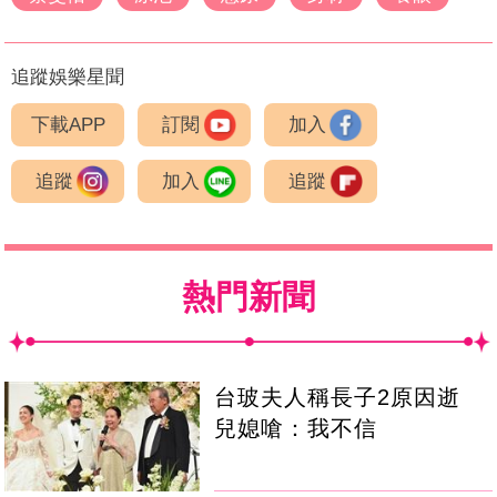
追蹤娛樂星聞
下載APP
訂閱
加入
追蹤
加入
追蹤
熱門新聞
台玻夫人稱長子2原因逝
兒媳嗆：我不信