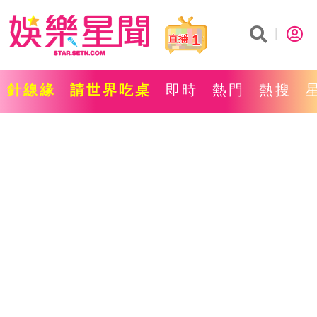
1
針線緣
請世界吃桌
即時
熱門
熱搜