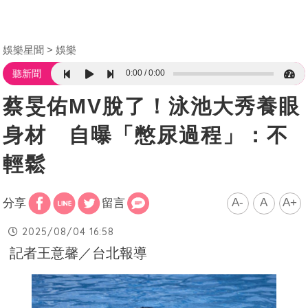
娛樂星聞
娛樂
0:00
0:00
聽新聞
蔡旻佑MV脫了！泳池大秀養眼
身材 自曝「憋尿過程」：不
輕鬆
A-
A
A+
分享
留言
2025/08/04 16:58
記者王意馨／台北報導