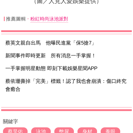
（圖／人見人愛娛樂提供）
推薦圖輯
粉紅時尚泳池派對
蔡英文親自出馬 他曝民進黨「保5搶7」
新聞事件即時更新 所有消息一手掌握！
一手掌握明星動態 即刻下載娛樂星聞APP
蔡依珊撕掉「完美」標籤！認了我也會崩潰：傷口終究
會癒合
關鍵字
蔡旻佑
泳池
憋尿
身材
養眼