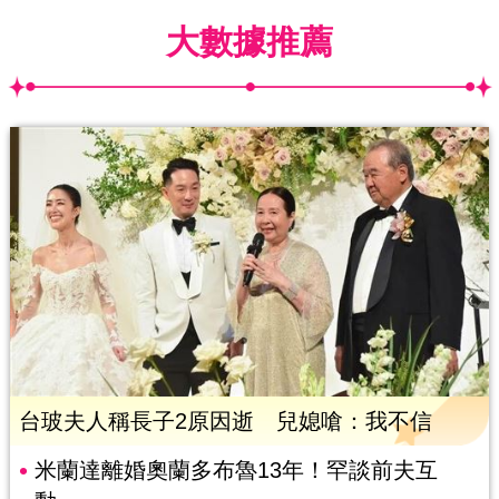
大數據推薦
台玻夫人稱長子2原因逝 兒媳嗆：我不信
米蘭達離婚奧蘭多布魯13年！罕談前夫互