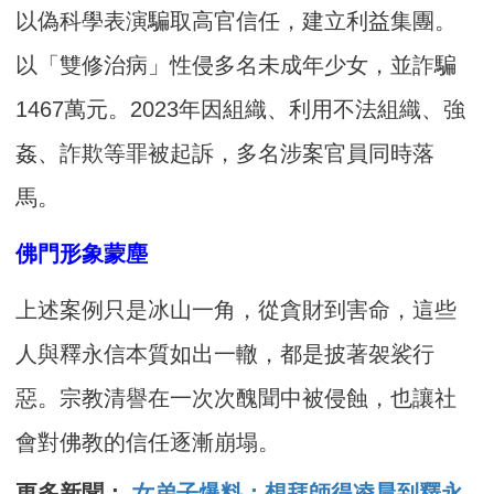
以偽科學表演騙取高官信任，建立利益集團。
以「雙修治病」性侵多名未成年少女，並詐騙
1467萬元。2023年因組織、利用不法組織、強
姦、詐欺等罪被起訴，多名涉案官員同時落
馬。
佛門形象蒙塵
上述案例只是冰山一角，從貪財到害命，這些
人與釋永信本質如出一轍，都是披著袈裟行
惡。宗教清譽在一次次醜聞中被侵蝕，也讓社
會對佛教的信任逐漸崩塌。
更多新聞：
女弟子爆料：想拜師得凌晨到釋永