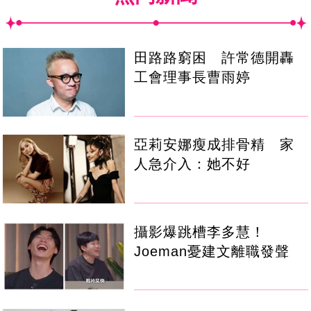
田路路窮困 許常德開轟
工會理事長曹雨婷
亞莉安娜瘦成排骨精 家
人急介入：她不好
攝影爆跳槽李多慧！
Joeman憂建文離職發聲