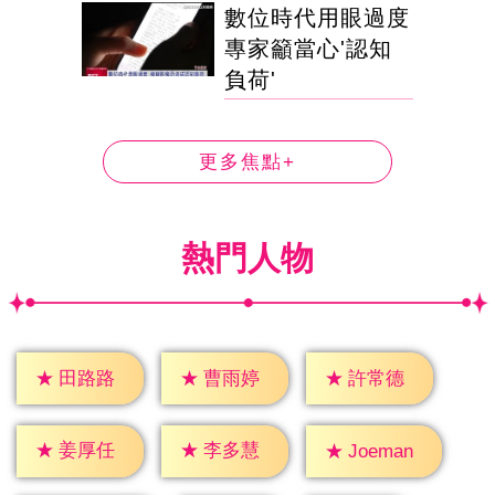
數位時代用眼過度
專家籲當心'認知
負荷'
更多焦點+
熱門人物
★
田路路
★
曹雨婷
★
許常德
★
姜厚任
★
李多慧
★
Joeman