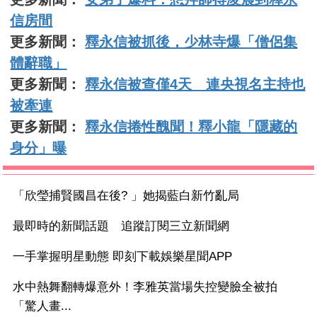
信房間
更多新聞：
釋永信被抓後，少林寺爆「僧侶集
體辭職」
更多新聞：
釋永信被查僅4天 連央視名主持也
被牽連
更多新聞：
釋永信捲性醜聞！釋小龍「隱藏的
身分」曝
「欣瑩捕賢國昌在後? 」她揭藍白新竹亂局
最即時的新聞話題 追蹤訂閱三立新聞網
一手掌握明星動態 即刻下載娛樂星聞APP
水中熱舞翻轉爆意外！李雅英當場失控變臉全被拍
「驚人畫...