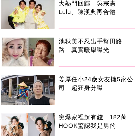
大熱門回歸 吳宗憲
Lulu、陳漢典再合體
池秋美不忍出手幫田路
路 真實暖舉曝光
姜厚任小24歲女友擁5家公
司 超狂身分曝
突爆家裡超有錢 182萬
HOOK驚認我是男的