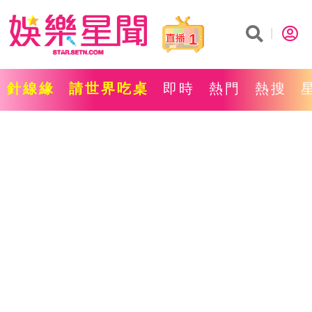
1
針線緣
請世界吃桌
即時
熱門
熱搜