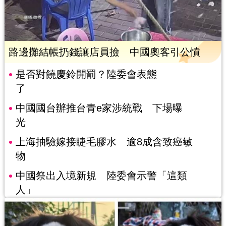
路邊攤結帳扔錢讓店員撿 中國奧客引公憤
是否對饒慶鈴開罰？陸委會表態
了
中國國台辦推台青e家涉統戰 下場曝
光
上海抽驗嫁接睫毛膠水 逾8成含致癌敏
物
中國祭出入境新規 陸委會示警「這類
人」