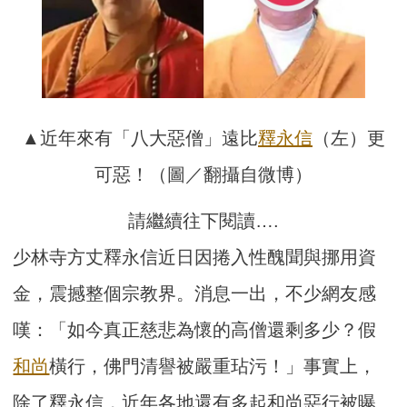
▲近年來有「八大惡僧」遠比
釋永信
（左）更
可惡！（圖／翻攝自微博）
請繼續往下閱讀….
少林寺方丈釋永信近日因捲入性醜聞與挪用資
金，震撼整個宗教界。消息一出，不少網友感
嘆：「如今真正慈悲為懷的高僧還剩多少？假
和尚
橫行，佛門清譽被嚴重玷污！」事實上，
除了釋永信，近年各地還有多起和尚惡行被曝