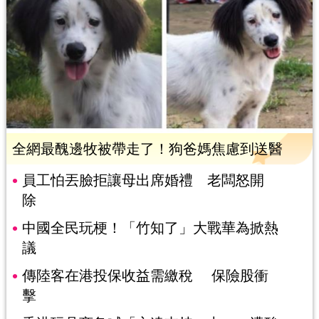
全網最醜邊牧被帶走了！狗爸媽焦慮到送醫
員工怕丟臉拒讓母出席婚禮 老闆怒開
除
中國全民玩梗！「竹知了」大戰華為掀熱
議
傳陸客在港投保收益需繳稅 保險股衝
擊