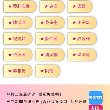
★
建文
★
康凱
★
亞莉安娜
★
陳漢典
★
吳宗憲
★
王宇婕
★
紀寶如
★
鄭仲茵
★
許效舜
★
張韶涵
★
唐綺陽
★
瑪法達
★
阿翔
★
李雅英
關於三立新聞網
隱私權聲明
三立新聞自律守則
合作提案窗口
意見反應