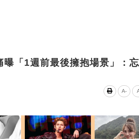
痛曝「1週前最後擁抱場景」：
A-