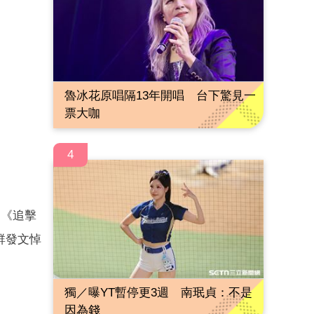
魯冰花原唱隔13年開唱 台下驚見一
票大咖
4
、《追擊
群發文悼
獨／曝YT暫停更3週 南珉貞：不是
因為錢