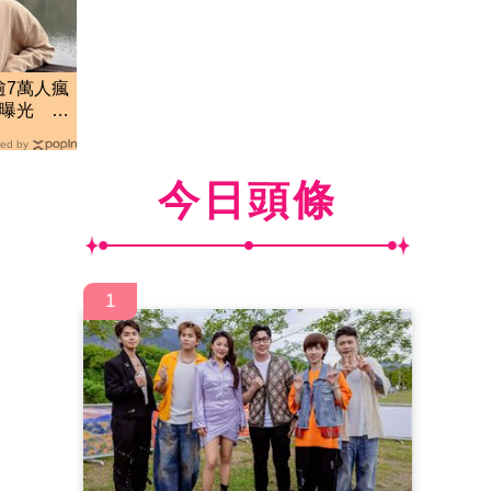
逾7萬人瘋
錄曝光 網
ed by
今日頭條
1