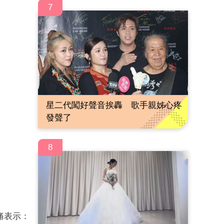
7
星二代闖好聲音挨轟 歌手親姊心疼
發聲了
8
痛表示：