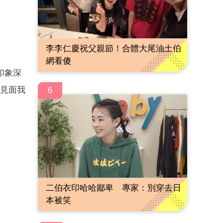
李李仁慶祝父親節！合體大尾油土伯
網看傻
印象深
次見面我
6
二伯衣印哈哈鄙卑 專家：別穿去日
本被笑