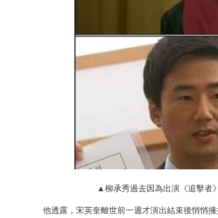
▲柳承秀過去因為出演《追擊者》和宋
他透露，宋英奎離世前一週才演出結束後悄悄擁