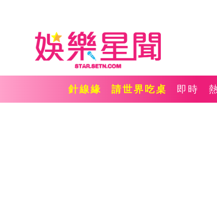
針線緣
請世界吃桌
即時