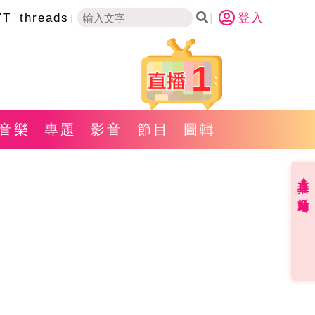
YT
threads
登入
1
音樂
專題
影音
節目
圖輯
直播✦活動