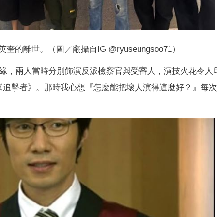
離世。（圖／翻攝自IG @ryuseungsoo71）
》結緣，兩人當時分別飾演反派檢察官與受審人，演技火花令人
《追擊者》。那時我心想『怎麼能把壞人演得這麼好？』每