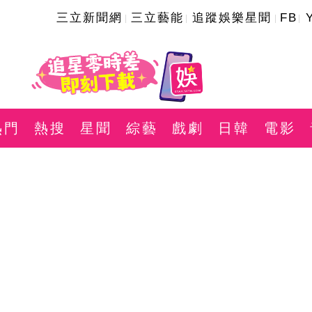
三立新聞網
三立藝能
追蹤娛樂星聞
FB
熱門
熱搜
星聞
綜藝
戲劇
日韓
電影