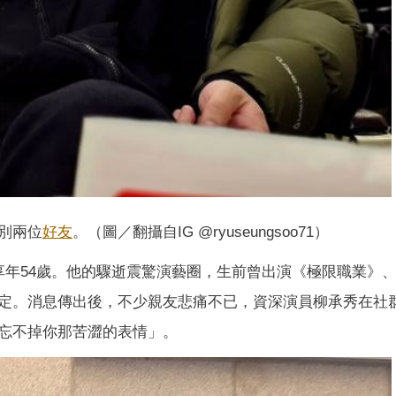
別兩位
好友
。（圖／翻攝自IG @ryuseungsoo71）
享年54歲。他的驟逝震驚演藝圈，生前曾出演《極限職業》
定。消息傳出後，不少親友悲痛不已，資深演員柳承秀在社
忘不掉你那苦澀的表情」。