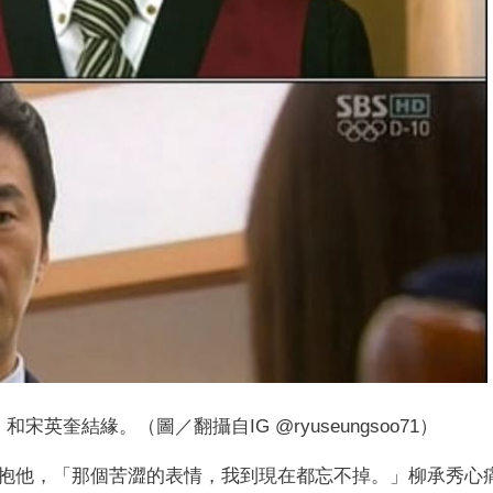
英奎結緣。（圖／翻攝自IG @ryuseungsoo71）
抱他，「那個苦澀的表情，我到現在都忘不掉。」柳承秀心