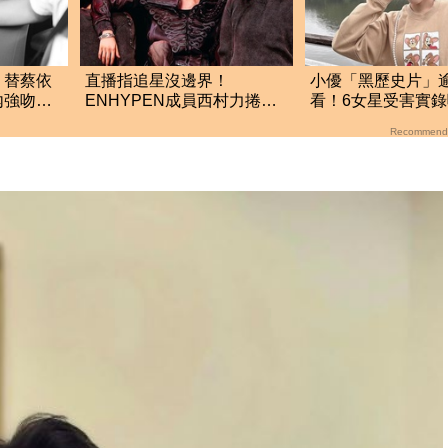
、替蔡依
直播指追星沒邊界！
小優「黑歷史片」
內強吻女
ENHYPEN成員西村力捲輕
看！6女星受害實
檔
生爭議 挨批：獨厚國外粉
嘆：最紅就這次
Recommend
絲