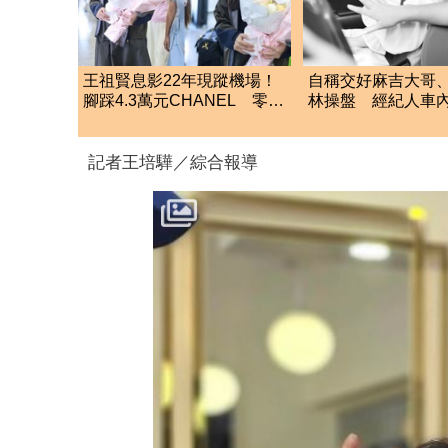
王祖賢息影22年現蹤機場！
自稱交好麻吉大哥
腳踩4.3萬元CHANEL 零修
林操盤 經紀人車
圖真實狀態曝光
星挨告！栽在錄音
記者王培驊／綜合報導