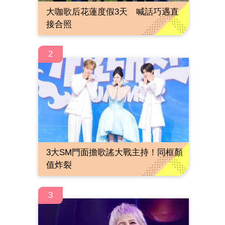
大咖歌后花蓮度假3天 喊話巧遇直
接合照
2
3大SM門面擔歌謠大戰主持！同框顏
值炸裂
3