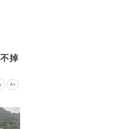
忘不掉
A
A+