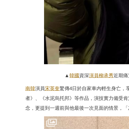
▲
韓國
資深
演員
柳承秀
近期痛
南韓
演員
宋英奎
驚傳4日於自家車內輕生身亡，
者》、《水泥烏托邦》等作品，演技實力備受肯
念，更提到一週前與他最後一次見面的情景，「