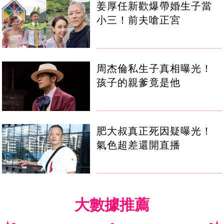
姜厚任新歡爆帶婚生子當
小三！前夫嗆正宮
周杰倫私生子真相曝光！
孩子的親爹竟是他
肥大叔真正死因疑曝光！
氣色超差還開直播
大數據推薦