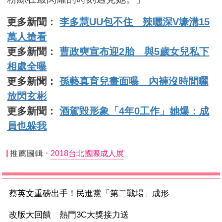
更多新聞：
李多慧UU包不住 辣曬深V壕溝15
萬人搶看
更多新聞：
曹政奭宣布迎2胎 與5歲女兒私下
相處全曝
更多新聞：
孫藝真育兒畫面曝 內褲沒時間曬
放閃玄彬
更多新聞：
酒駕毀形象「4年0工作」她爆：成
員也躲我
推薦圖輯
2018台北國際成人展
蔡英文重磅出手！民進黨「第二戰場」成形
改版大回饋 熱門3C大獎接力送