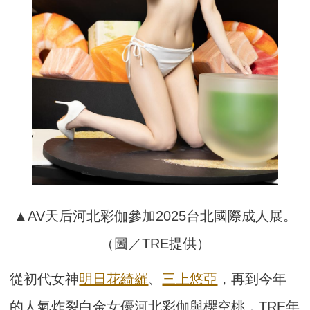
▲AV天后河北彩伽參加2025台北國際成人展。
（圖／TRE提供）
從初代女神
明日花綺羅
、
三上悠亞
，再到今年
的人氣炸裂白金女優河北彩伽與櫻空桃，TRE年