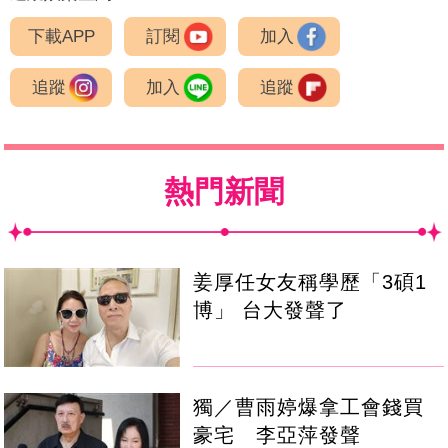
下載APP
訂閱
加入
追蹤
加入
追蹤
熱門新聞
姜厚任女友稱學歷「3碩1
博」 台大發聲了
獨／曹雨婷爆拿工會錢買
豪宅 李亞萍發聲