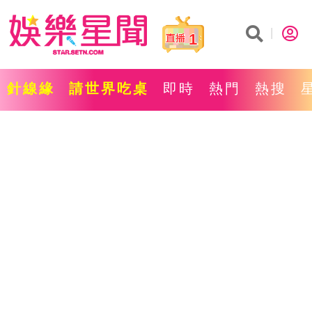
1
針線緣
請世界吃桌
即時
熱門
熱搜