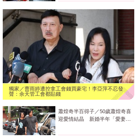
獨家／曹雨婷遭控拿工會錢買豪宅！李亞萍不忍發
聲：余天管工會都貼錢
蕭煌奇半百得子／50歲蕭煌奇喜
迎愛情結晶 新婚半年「愛妻懷
孕3個月」