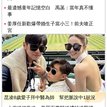
最遺憾童年記憶空白 禹菡：當年真不懂
事
姜厚任新歡爆帶婚生子當小三！前夫嗆正
宮
昆凌8歲愛子拜中醫為師 幫把脈說中1狀況