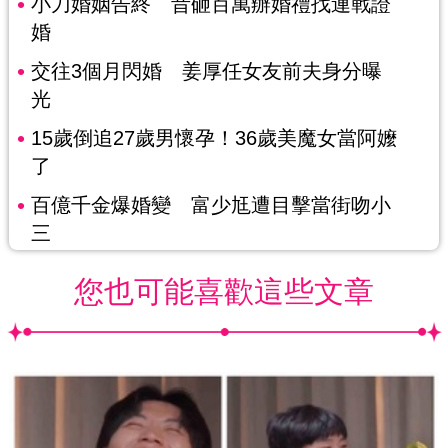
小刀婚姻告終 昔砸百萬辦婚禮找連戰證
婚
交往3個月閃婚 姜厚任女友前夫身分曝
光
15歲倒追27歲男懷孕！36歲美魔女當阿嬤
了
百億千金爆婚變 富少尪遭目擊當街吻小
三
您也可能喜歡這些文章