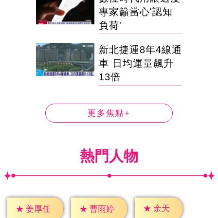
專家籲當心'認知
負荷'
新北捷運8年4線通
車 日均運量飆升
13倍
更多焦點+
熱門人物
★
余天
★
姜厚任
★
曹雨婷