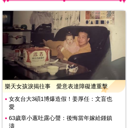
樂天女孩淚揭往事 愛意表達障礙遭重擊
女友台大3碩1博爆造假！姜厚任：文盲也
愛
63歲章小蕙吐露心聲：後悔當年嫁給鍾鎮
濤