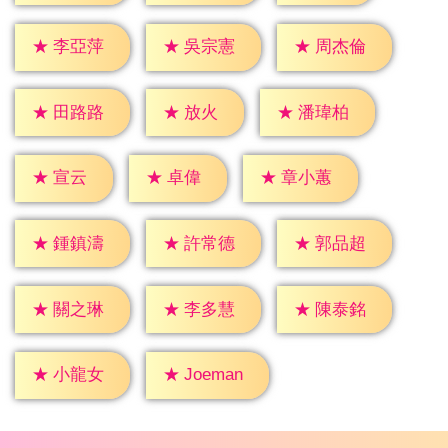
★
李亞萍
★
吳宗憲
★
周杰倫
★
放火
★
田路路
★
潘瑋柏
★
宣云
★
卓偉
★
章小蕙
★
鍾鎮濤
★
許常德
★
郭品超
★
關之琳
★
李多慧
★
陳泰銘
★
小龍女
★
Joeman