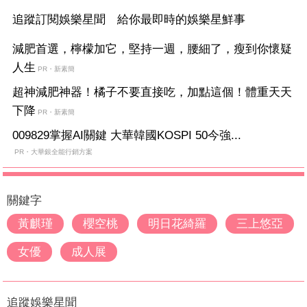
追蹤訂閱娛樂星聞 給你最即時的娛樂星鮮事
減肥首選，檸檬加它，堅持一週，腰細了，瘦到你懷疑
人生
PR・新素簡
超神減肥神器！橘子不要直接吃，加點這個！體重天天
下降
PR・新素簡
009829掌握AI關鍵 大華韓國KOSPI 50今強...
PR・大華銀全能行銷方案
關鍵字
黃麒瑾
櫻空桃
明日花綺羅
三上悠亞
女優
成人展
追蹤娛樂星聞