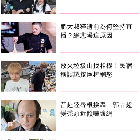
肥大叔猝逝前為何堅持直
播？網悲曝這原因
放火垃圾山找相機！民宿
稱誤認按摩棒網怒
昔赴陸尋根挨轟 郭品超
變禿頭近照嚇壞網