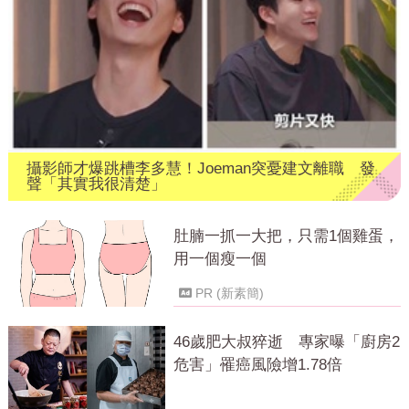
攝影師才爆跳槽李多慧！Joeman突憂建文離職 發
聲「其實我很清楚」
肚腩一抓一大把，只需1個雞蛋，
用一個瘦一個
PR (新素簡)
46歲肥大叔猝逝 專家曝「廚房2
危害」罹癌風險增1.78倍