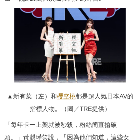
▲新有菜（左）和
櫻空桃
都是超人氣日本AV的
指標人物。（圖／TRE提供）
「每年卡一上架就被秒殺，粉絲簡直搶破
頭。」黃麒瑾笑說，「因為他們知道，這些女