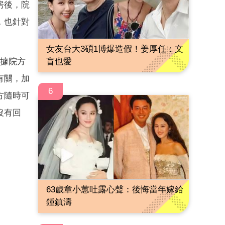
房後，院
，也針對
女友台大3碩1博爆造假！姜厚任：文
盲也愛
根據院方
有關，加
6
方隨時可
沒有回
63歲章小蕙吐露心聲：後悔當年嫁給
鍾鎮濤