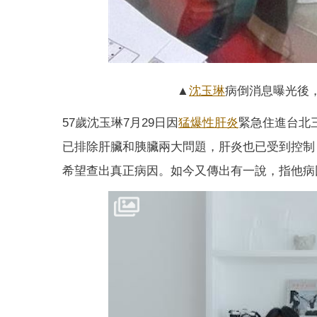
▲
沈玉琳
病倒消息曝光後
57歲沈玉琳7月29日因
猛爆性肝炎
緊急住進台北
已排除肝臟和胰臟兩大問題，肝炎也已受到控制
希望查出真正病因。如今又傳出有一說，指他病