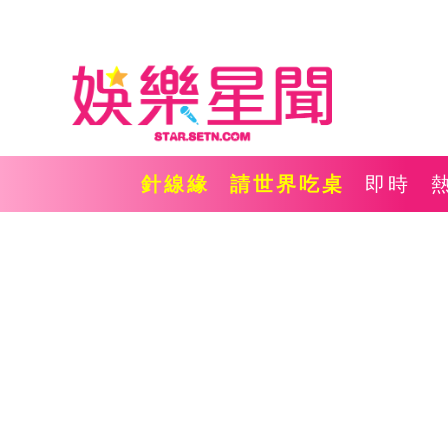
針線緣
請世界吃桌
即時