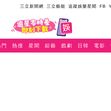
三立新聞網
三立藝能
追蹤娛樂星聞
FB
熱門
熱搜
星聞
綜藝
戲劇
日韓
電影