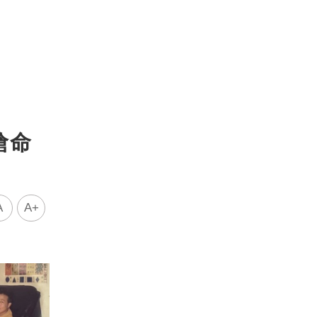
搶命
A
A+