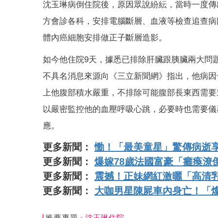
沈玉琳病倒住院後，原因眾說紛紜，當時一度傳
方會診各科，安排電腦斷層、血液等檢查追查病
體內癌細胞安排做正子斷層造影。
如今他住院9天，據悉已排除肝臟跟胰臟兩大問
不具名消息來源向《三立新聞網》指出，他病因
上他腹部積水嚴重，不排除可能腹部長東西需要
以嚴密監控他的血壓呼吸心跳，必要時也需要儀
應。
更多新聞：
慟！「最美童星」驚傳病逝享
更多新聞：
爆嫁78歲法國富豪「癱瘓潦
更多新聞：
震撼！正妹網紅激曬「高清
更多新聞：
大咖男星陳屍車內身亡！「
推薦專題
沈玉琳住院