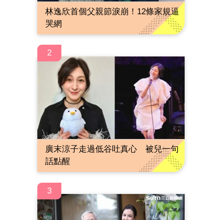
林逸欣首個父親節淚崩！12條家規逼
哭網
2
廣末涼子走過低谷吐真心 被兒一句
話點醒
3