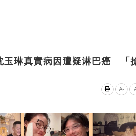
沈玉琳真實病因遭疑淋巴癌 「
A-