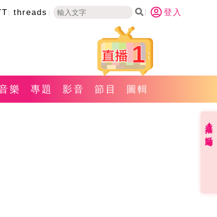
YT
threads
登入
1
音樂
專題
影音
節目
圖輯
直播✦活動