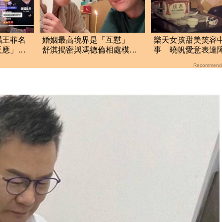
唱王菲名
婚姻最高境界是「互懟」
樂天女孩甜美笑容
反應」曝
舒淇揭密與馮德倫相處模
事 曉帆愛意表達
式：沙發各躺各的
「粉紅父愛」重擊
Recommend