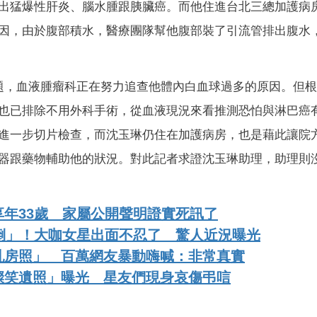
出猛爆性肝炎、腦水腫跟胰臟癌。而他住進台北三總加護病
因，由於腹部積水，醫療團隊幫他腹部裝了引流管排出腹水
題，血液腫瘤科正在努力追查他體內白血球過多的原因。但
也已排除不用外科手術，從血液現況來看推測恐怕與淋巴癌
進一步切片檢查，而沈玉琳仍住在加護病房，也是藉此讓院
器跟藥物輔助他的狀況。對此記者求證沈玉琳助理，助理則
年33歲 家屬公開聲明證實死訊了
倒」！大咖女星出面不忍了 驚人近況曝光
乳房照」 百萬網友暴動嗨喊：非常真實
燦笑遺照」曝光 星友們現身哀傷弔唁