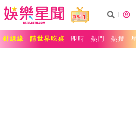
1
針線緣
請世界吃桌
即時
熱門
熱搜