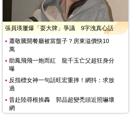
張員瑛屢爆「耍大牌」爭議 9字洩真心話
蕭敬騰開餐廳被當盤子？房東溢價快10
萬
助鳳飛飛一炮而紅 龍千玉亡父超狂身分
曝
反指標女神一句話旺宏重摔！網抖：求放
過
昔赴陸尋根挨轟 郭品超變禿頭近照嚇壞
網