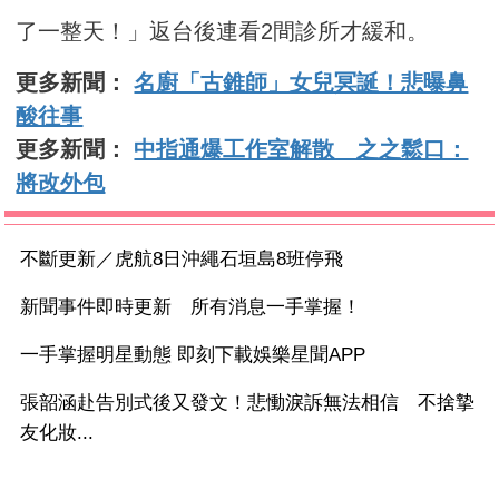
了一整天！」返台後連看2間診所才緩和。
更多新聞：
名廚「古錐師」女兒冥誕！悲曝鼻
酸往事
更多新聞：
中指通爆工作室解散 之之鬆口：
將改外包
不斷更新／虎航8日沖繩石垣島8班停飛
新聞事件即時更新 所有消息一手掌握！
一手掌握明星動態 即刻下載娛樂星聞APP
張韶涵赴告別式後又發文！悲慟淚訴無法相信 不捨摯
友化妝...