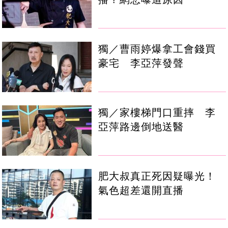
獨／曹雨婷爆拿工會錢買
豪宅 李亞萍發聲
獨／家樓梯門口重摔 李
亞萍路邊倒地送醫
肥大叔真正死因疑曝光！
氣色超差還開直播