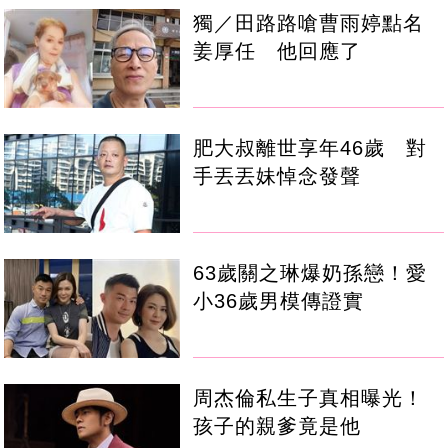
獨／田路路嗆曹雨婷點名
姜厚任 他回應了
肥大叔離世享年46歲 對
手丟丟妹悼念發聲
63歲關之琳爆奶孫戀！愛
小36歲男模傳證實
周杰倫私生子真相曝光！
孩子的親爹竟是他