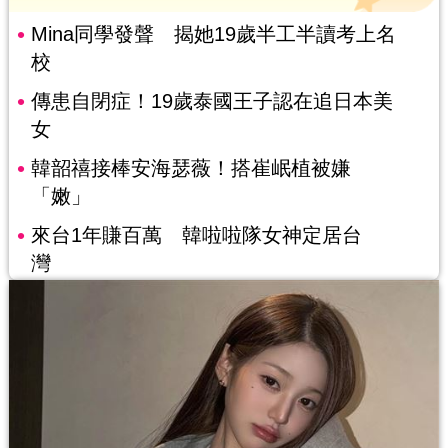
Mina同學發聲 揭她19歲半工半讀考上名
校
傳患自閉症！19歲泰國王子認在追日本美
女
韓韶禧接棒安海瑟薇！搭崔岷植被嫌
「嫩」
來台1年賺百萬 韓啦啦隊女神定居台
灣