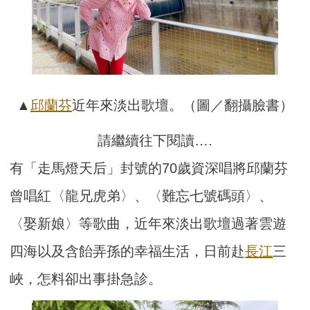
▲
邱蘭芬
近年來淡出歌壇。（圖／翻攝臉書）
請繼續往下閱讀….
有「走馬燈天后」封號的70歲資深唱將邱蘭芬
曾唱紅〈龍兄虎弟〉、〈難忘七號碼頭〉、
〈娶新娘〉等歌曲，近年來淡出歌壇過著雲遊
四海以及含飴弄孫的幸福生活，日前赴
長江
三
峽，怎料卻出事掛急診。