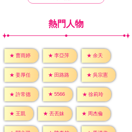
熱門人物
★
余天
★
曹雨婷
★
李亞萍
★
姜厚任
★
田路路
★
吳宗憲
★
5566
★
許常德
★
徐莉玲
★
王凱
★
丟丟妹
★
周杰倫