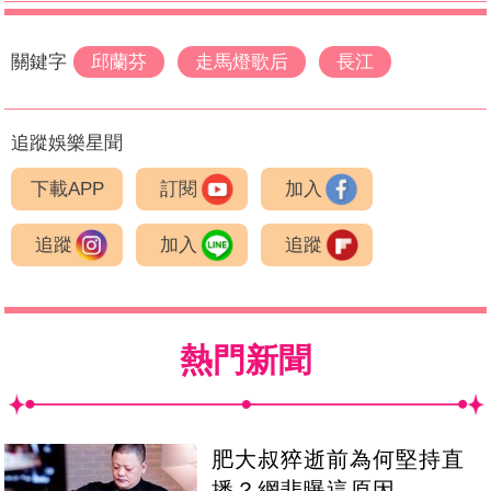
關鍵字
邱蘭芬
走馬燈歌后
長江
追蹤娛樂星聞
下載APP
訂閱
加入
追蹤
加入
追蹤
熱門新聞
肥大叔猝逝前為何堅持直
播？網悲曝這原因