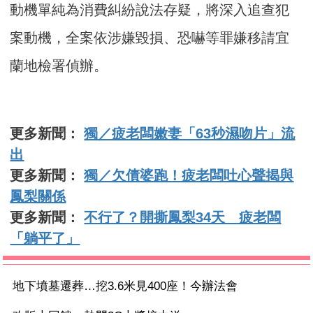
動機單純為消費糾紛說法存疑，將深入追查犯
案動機，全案依涉嫌毀損、恐嚇等罪嫌移請宜
蘭地檢署偵辦。
更多新聞：
獨／疲老闆嫩妻「63秒濕吻片」流
出
更多新聞：
獨／欠債婆跑！疲老闆吐心聲揭與
鳳梨關係
更多新聞：
不行了？開撕鳳梨34天 疲老闆
「躺平了」
地下墳墓遷葬…挖3.6米見400座！今辦法會