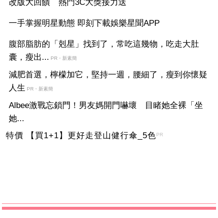
改版大回饋 熱門3C大獎接力送
一手掌握明星動態 即刻下載娛樂星聞APP
腹部脂肪的「剋星」找到了，常吃這幾物，吃走大肚
囊，瘦出...
PR・新素簡
減肥首選，檸檬加它，堅持一週，腰細了，瘦到你懷疑
人生
PR・新素簡
Albee激戰忘鎖門！男友媽開門嚇壞 目睹她全裸「坐
她...
特價 【買1+1】更好走登山健行傘_5色
PR