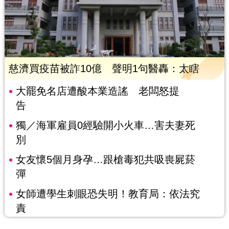
慈濟買疫苗被詐10億 聲明1句醫轟：太瞎
大罷免名店遭酸本業造謠 老闆怒提
告
獨／海軍雇員0經驗開小火車…害夫妻死
別
女友懷5個月身孕…跟槍毒犯共吸喪屍菸
彈
女師遭學生刺眼恐失明！教育局：依法究
責