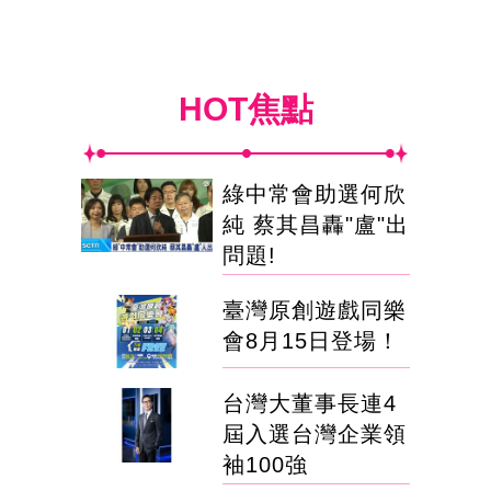
HOT焦點
綠中常會助選何欣
純 蔡其昌轟"盧"出
問題!
臺灣原創遊戲同樂
會8月15日登場！
台灣大董事長連4
屆入選台灣企業領
袖100強