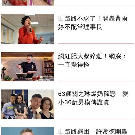
田路路不忍了！開轟曹雨
婷不配當理事長
網紅肥大叔猝逝！網淚：
一直覺得怪
63歲關之琳爆奶孫戀！愛
小36歲男模傳證實
田路路窮困 許常德開轟