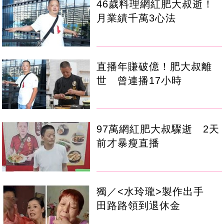
46歲料理網紅肥大叔逝！
月業績千萬3心法
直播年賺破億！肥大叔離
世 曾連播17小時
97萬網紅肥大叔驟逝 2天
前才暴瘦直播
獨／<水玲瓏>製作出手
田路路領到退休金