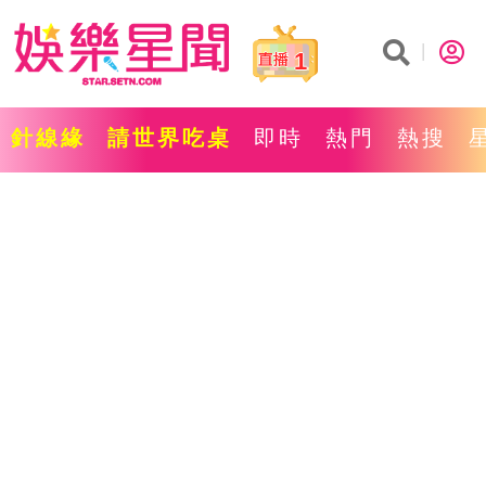
1
針線緣
請世界吃桌
即時
熱門
熱搜