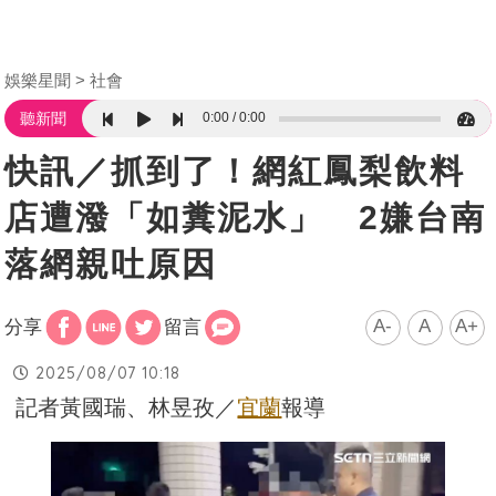
娛樂星聞
社會
0:00
0:00
聽新聞
快訊／抓到了！網紅鳳梨飲料
店遭潑「如糞泥水」 2嫌台南
落網親吐原因
A-
A
A+
分享
留言
2025/08/07 10:18
記者黃國瑞、林昱孜／
宜蘭
報導