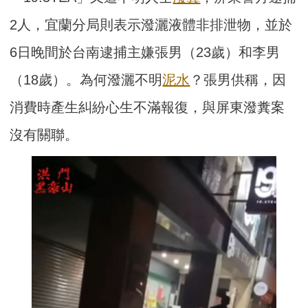
2人，宜蘭分局則表示潑灑液體非排泄物，並於
6日晚間於台南逮捕主嫌張男（23歲）和李男
（18歲）。為何潑灑不明
泥水
？張男供稱，因
消費時產生糾紛心生不滿報復，與屏東潑糞案
沒有關聯。