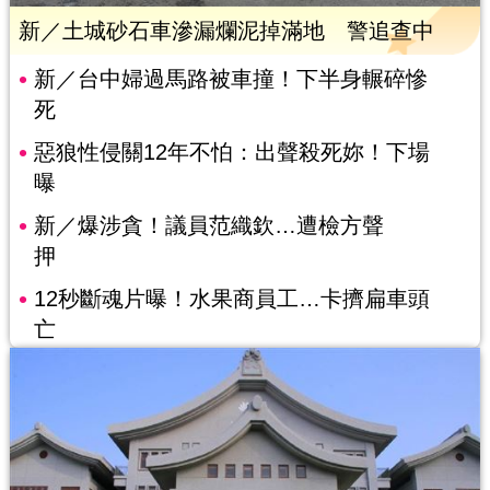
新／土城砂石車滲漏爛泥掉滿地 警追查中
新／台中婦過馬路被車撞！下半身輾碎慘
死
惡狼性侵關12年不怕：出聲殺死妳！下場
曝
新／爆涉貪！議員范織欽…遭檢方聲
押
12秒斷魂片曝！水果商員工…卡擠扁車頭
亡