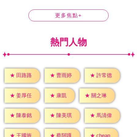
更多焦點+
熱門人物
★
田路路
★
曹雨婷
★
許常德
★
康凱
★
姜厚任
★
關之琳
★
陳泰銘
★
陳美琪
★
馬清偉
★
cheap
★
王國旌
★
蔡阿嘎