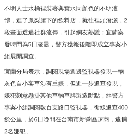
不明人士水桶裡裝著與糞水同顏色的不明液
體，進了鳳梨旗下的飲料店，就往裡頭潑灑，2
段畫面透過社群流傳，引起網友熱議；宜蘭案
發時間為5日凌晨，警方獲報後隨即成立專案小
組展開調查。
宜蘭分局表示，調閱現場週邊監視器發現一輛
灰色自小客車涉有重嫌，但進一步追查發現，
嫌犯刻意懸掛其他車輛車牌製造斷點，經警方
專案小組調閱數百支路口監視器，循線追查400
餘公里，於6日晚間在台南市新營區超商，逮捕
2名嫌犯。