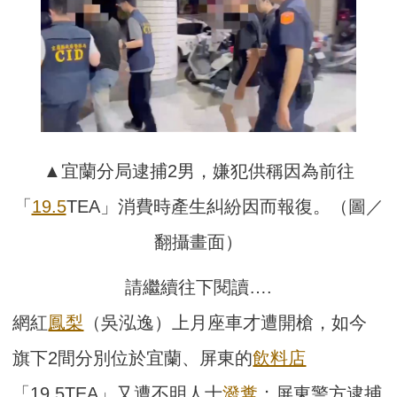
▲宜蘭分局逮捕2男，嫌犯供稱因為前往
「
19.5
TEA」消費時產生糾紛因而報復。（圖／
翻攝畫面）
請繼續往下閱讀….
網紅
鳳梨
（吳泓逸）上月座車才遭開槍，如今
旗下2間分別位於宜蘭、屏東的
飲料店
「19.5TEA」又遭不明人士
潑糞
；屏東警方逮捕