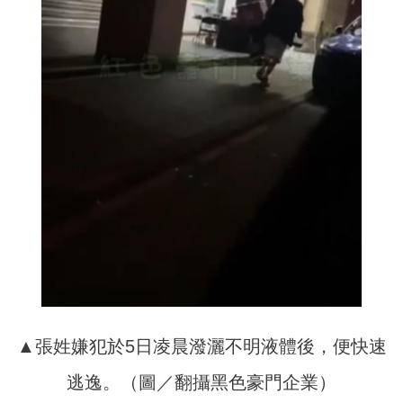
▲張姓嫌犯於5日凌晨潑灑不明液體後，便快速
逃逸。（圖／翻攝黑色豪門企業）