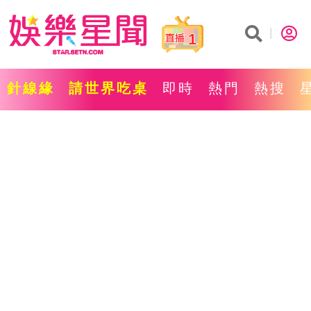
1
針線緣
請世界吃桌
即時
熱門
熱搜