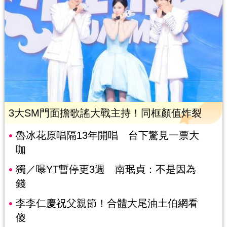
3大SM門面擔歌謠大戰主持！同框顏值炸裂
魯冰花原唱隔13年開唱 台下驚見一票大
咖
獨／曝YT暫停更3週 南珉貞：不是因為
錢
李李仁慶祝父親節！合體大尾油土伯網看
傻