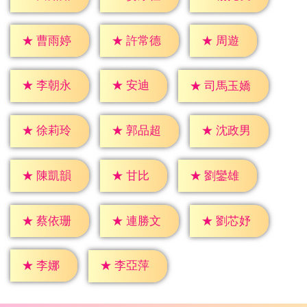
★
周遊
★
曹雨婷
★
許常德
★
安迪
★
李朝永
★
司馬玉嬌
★
徐莉玲
★
郭品超
★
沈政男
★
甘比
★
陳凱韻
★
劉鑾雄
★
蔡依珊
★
連勝文
★
劉芯妤
★
李娜
★
李亞萍