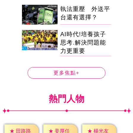
執法重壓 外送平
台還有選擇？
AI時代!培養孩子
思考.解決問題能
力更重要
更多焦點+
熱門人物
★
田路路
★
姜厚任
★
楊光友