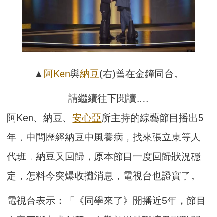
▲
阿Ken
與
納豆
(右)曾在金鐘同台。
請繼續往下閱讀….
阿Ken、納豆、
安心亞
所主持的綜藝節目播出5
年，中間歷經納豆中風養病，找來張立東等人
代班，納豆又回歸，原本節目一度回歸狀況穩
定，怎料今突爆收攤消息，電視台也證實了。
電視台表示：「《同學來了》開播近5年，節目