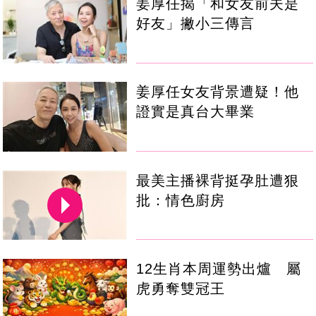
姜厚任揭「和女友前夫是
好友」撇小三傳言
姜厚任女友背景遭疑！他
證實是真台大畢業
最美主播裸背挺孕肚遭狠
批：情色廚房
12生肖本周運勢出爐 屬
虎勇奪雙冠王