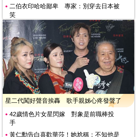
二伯衣印哈哈鄙卑 專家：別穿去日本被
笑
星二代闖好聲音挨轟 歌手親姊心疼發聲了
42歲情色片女星閃嫁 對象是前職棒投
手
黃仁勳告白喜歡華莎！她尬稱：不知他是