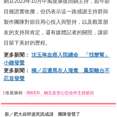
納豆2023年10月中風後康復回鍋主持，如今節
目雖證實收攤，但仍表示這一路感謝主持群與
製作團隊對節目用心投入與堅持，以及觀眾朋
友的支持與肯定，還有媒體記者的關照，讓節
目留下美好的歷程。
更多新聞：
沈玉琳血癌入院續命 「找蟹幫」
小鐘發聲
更多新聞：
獨／店遭黑衣人潑糞 鳳梨離台不
忍首發聲
推薦圖輯
阿KEN、納豆及安心亞合作主持節目
新／肥大叔猝逝死因成謎 團隊發聲了