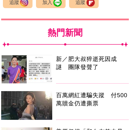
追蹤
加入
追蹤
熱門新聞
新／肥大叔猝逝死因成
謎 團隊發聲了
百萬網紅遭騙失蹤 付500
萬贖金仍遭撕票