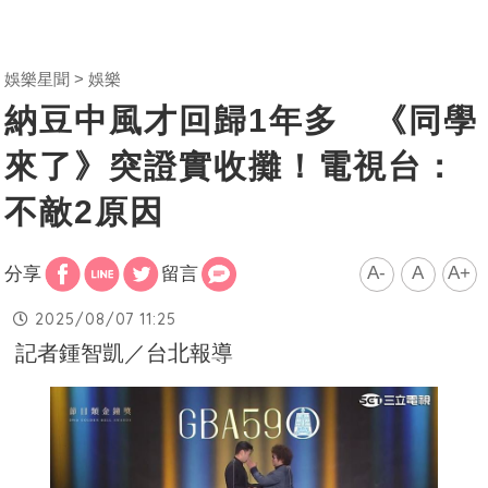
娛樂星聞
娛樂
納豆中風才回歸1年多 《同學
來了》突證實收攤！電視台：
不敵2原因
A-
A
A+
分享
留言
2025/08/07 11:25
記者鍾智凱／台北報導