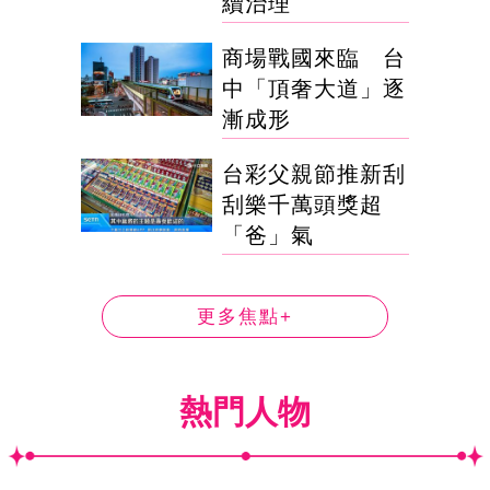
續治理
商場戰國來臨 台
中「頂奢大道」逐
漸成形
台彩父親節推新刮
刮樂千萬頭獎超
「爸」氣
更多焦點+
熱門人物