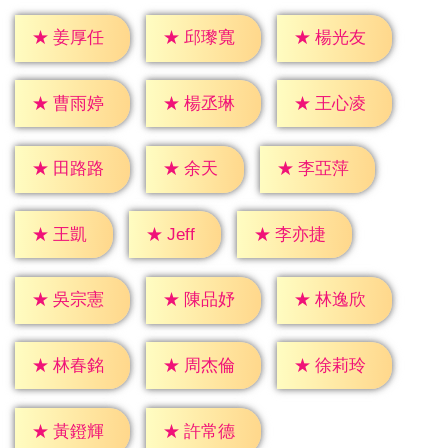
★
姜厚任
★
邱瓈寬
★
楊光友
★
曹雨婷
★
楊丞琳
★
王心凌
★
余天
★
田路路
★
李亞萍
★
Jeff
★
王凱
★
李亦捷
★
吳宗憲
★
陳品妤
★
林逸欣
★
林春銘
★
周杰倫
★
徐莉玲
★
黃鐙輝
★
許常德