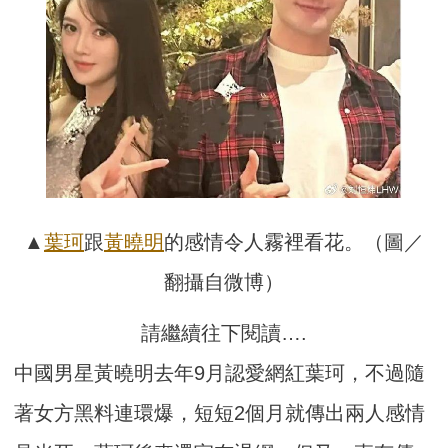
▲
葉珂
跟
黃曉明
的感情令人霧裡看花。（圖／
翻攝自微博）
請繼續往下閱讀….
中國男星黃曉明去年9月認愛網紅葉珂，不過隨
著女方黑料連環爆，短短2個月就傳出兩人感情