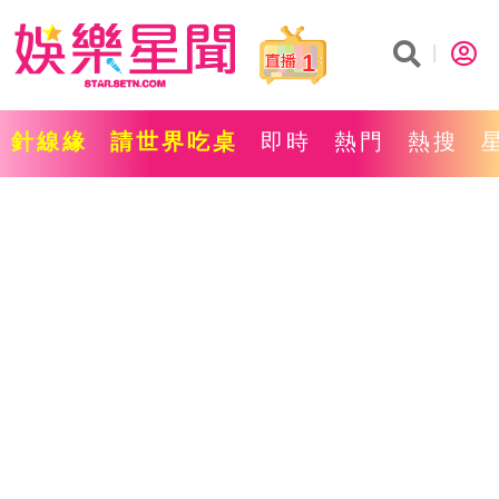
1
針線緣
請世界吃桌
即時
熱門
熱搜