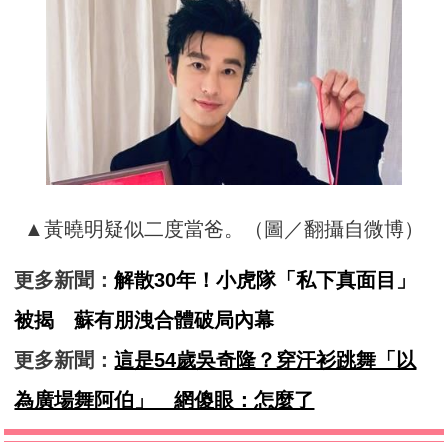
▲黃曉明疑似二度當爸。（圖／翻攝自微博）
更多新聞：
解散30年！小虎隊「私下真面目」
被揭 蘇有朋洩合體破局內幕
更多新聞：
這是54歲吳奇隆？穿汗衫跳舞「以
為廣場舞阿伯」 網傻眼：怎麼了