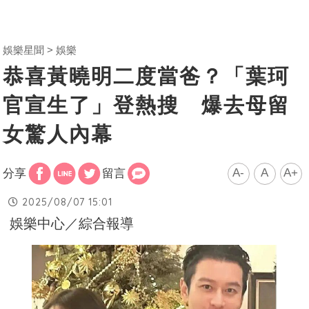
娛樂星聞
娛樂
恭喜黃曉明二度當爸？「葉珂
官宣生了」登熱搜 爆去母留
女驚人內幕
A-
A
A+
分享
留言
2025/08/07 15:01
娛樂中心／綜合報導