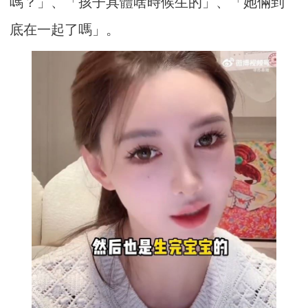
嗎？」、「孩子具體啥時候生的」、「她倆到
底在一起了嗎」。