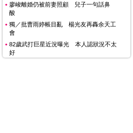
廖峻離婚仍被前妻照顧 兒子一句話鼻
酸
獨／批曹雨婷帳目亂 楊光友再轟余天工
會
82歲武打巨星近況曝光 本人認狀況不太
好