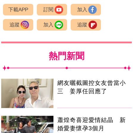
下載APP
訂閱
加入
追蹤
加入
追蹤
熱門新聞
網友曬截圖控女友曾當小
三 姜厚任回應了
蕭煌奇喜迎愛情結晶 新
婚愛妻懷孕3個月