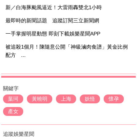
新／白海豚颱風逼近！大雷雨轟雙北1小時
最即時的新聞話題 追蹤訂閱三立新聞網
一手掌握明星動態 即刻下載娛樂星聞APP
被追殺1個月！陳隨意公開「神級滷肉食譜」黃金比例
配方 ...
關鍵字
葉珂
黃曉明
上海
妖怪
懷孕
產女
追蹤娛樂星聞