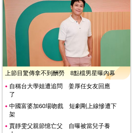
上節目驚傳拿不到酬勞 8點檔男星曝內幕
自稱台大學姐遭追問 姜厚任女友回應
了
中國富婆加60場吻戲 短劇剛上線慘遭下
架
賈靜雯父親節憶亡父 自曝被當兒子養