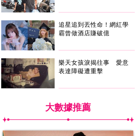
追星追到丟性命！網紅學
霸曾做酒店賺破億
樂天女孩淚揭往事 愛意
表達障礙遭重擊
大數據推薦