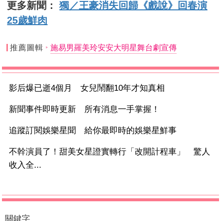
更多新聞：
獨／王豪消失回歸《戲說》回春演
25歲鮮肉
推薦圖輯
施易男羅美玲安安大明星舞台劇宣傳
影后爆已逝4個月 女兒鬧翻10年才知真相
新聞事件即時更新 所有消息一手掌握！
追蹤訂閱娛樂星聞 給你最即時的娛樂星鮮事
不幹演員了！甜美女星證實轉行「改開計程車」 驚人
收入全...
關鍵字