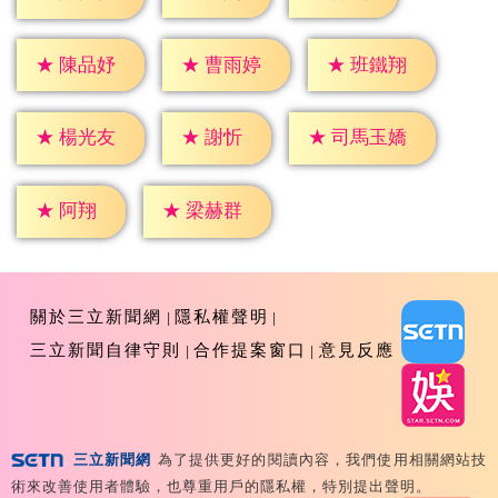
★
陳品妤
★
曹雨婷
★
班鐵翔
★
謝忻
★
楊光友
★
司馬玉嬌
★
阿翔
★
梁赫群
關於三立新聞網
隱私權聲明
三立新聞自律守則
合作提案窗口
意見反應
三立新聞網
為了提供更好的閱讀內容，我們使用相關網站技
Copyright ©2026 Sanlih E-Television All Rights
術來改善使用者體驗，也尊重用戶的隱私權，特別提出聲明。