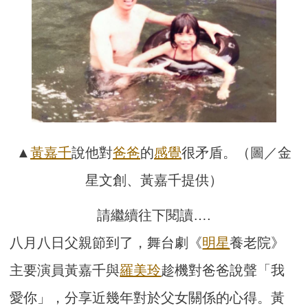
▲
黃嘉千
說他對
爸爸
的
感覺
很矛盾。（圖／金
星文創、黃嘉千提供）
請繼續往下閱讀….
八月八日父親節到了，舞台劇《
明星
養老院》
主要演員黃嘉千與
羅美玲
趁機對爸爸說聲「我
愛你」，分享近幾年對於父女關係的心得。黃