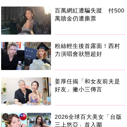
百萬網紅遭騙失蹤 付500
萬贖金仍遭撕票
粉絲輕生後首露面！西村
力演唱會狀態超好
姜厚任揭「和女友前夫是
好友」撇小三傳言
2026全球百大美女「台版
三上悠亞」首入圍