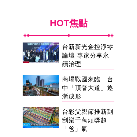
HOT焦點
台新新光金控淨零
論壇 專家分享永
續治理
商場戰國來臨 台
中「頂奢大道」逐
漸成形
台彩父親節推新刮
刮樂千萬頭獎超
「爸」氣