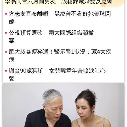
李易同台六月前男友 談楊銘威婚變反應曝
方志友宣布離婚 昆凌曾不看好她帶球閃
嫁
公視預算遭砍 兩大國際組織籲撤
案
肥大叔暴瘦猝逝！醫示警1狀況：藏4大疾
病
謝賢90歲冥誕 女兒曬童年合照淚吐心
聲