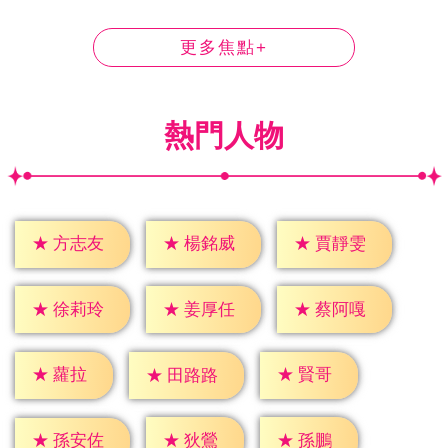
更多焦點+
熱門人物
★
方志友
★
楊銘威
★
賈靜雯
★
徐莉玲
★
姜厚任
★
蔡阿嘎
★
蘿拉
★
賢哥
★
田路路
★
狄鶯
★
孫鵬
★
孫安佐