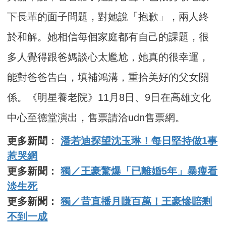
下長輩的面子問題，對她說「抱歉」，兩人終
於和解。她相信每個家庭都有自己的課題，很
多人覺得跟爸媽談心太尷尬，她真的很幸運，
能對爸爸告白，填補鴻溝，重拾美好的父女關
係。《明星養老院》11月8日、9日在高雄文化
中心至德堂演出，售票請洽udn售票網。
更多新聞：
潘若迪探望沈玉琳！每日堅持做1事
惹哭網
更多新聞：
獨／王豪驚爆「已離婚5年」暴瘦看
淡生死
更多新聞：
獨／昔直播月賺百萬！王豪慘賠剩
不到一成