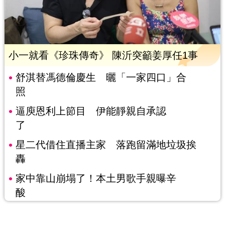
小一就看《珍珠傳奇》 陳沂突籲姜厚任1事
舒淇替馮德倫慶生 曬「一家四口」合
照
逼庾恩利上節目 伊能靜親自承認
了
星二代借住直播主家 落跑留滿地垃圾挨
轟
家中靠山崩塌了！本土男歌手親曝辛
酸