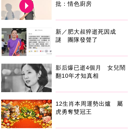
批：情色廚房
新／肥大叔猝逝死因成
謎 團隊發聲了
影后爆已逝4個月 女兒鬧
翻10年才知真相
12生肖本周運勢出爐 屬
虎勇奪雙冠王