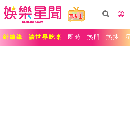
1
針線緣
請世界吃桌
即時
熱門
熱搜