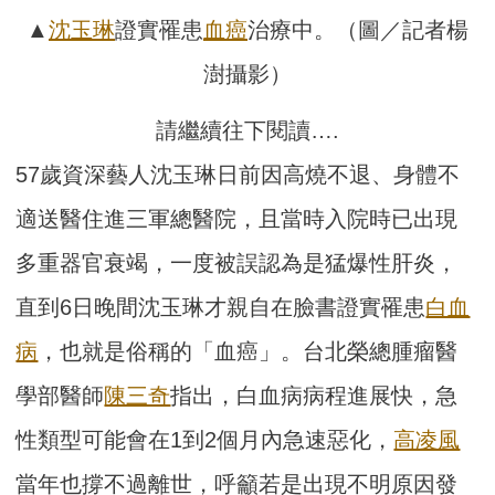
▲
沈玉琳
證實罹患
血癌
治療中。（圖／記者楊
澍攝影）
請繼續往下閱讀….
57歲資深藝人沈玉琳日前因高燒不退、身體不
適送醫住進三軍總醫院，且當時入院時已出現
多重器官衰竭，一度被誤認為是猛爆性肝炎，
直到6日晚間沈玉琳才親自在臉書證實罹患
白血
病
，也就是俗稱的「血癌」。台北榮總腫瘤醫
學部醫師
陳三奇
指出，白血病病程進展快，急
性類型可能會在1到2個月內急速惡化，
高凌風
當年也撐不過離世，呼籲若是出現不明原因發