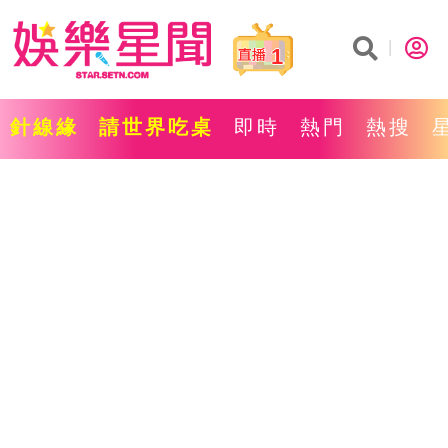
1
針線緣
請世界吃桌
即時
熱門
熱搜