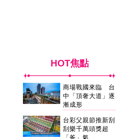
HOT焦點
商場戰國來臨 台
中「頂奢大道」逐
漸成形
台彩父親節推新刮
刮樂千萬頭獎超
「爸」氣