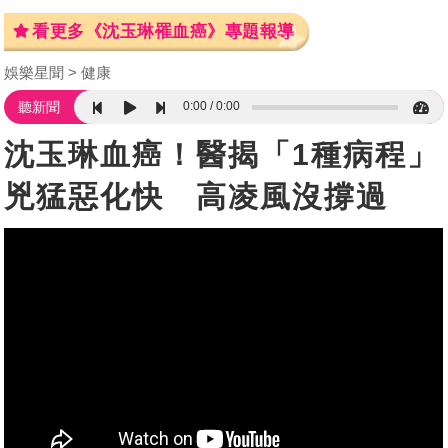
看更多《沈玉琳罹血癌》專題報導
娛樂星聞
健康
0:00
0:00
聽新聞
沈玉琳血癌！醫揭「1種病程」
兇猛惡化快 高凌風沒撐過