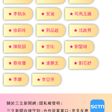
★
安迪
★
李朝永
★
司馬玉嬌
★
徐莉玲
★
郭品超
★
沈政男
★
甘比
★
陳凱韻
★
劉鑾雄
★
蔡依珊
★
連勝文
★
劉芯妤
★
李娜
★
李亞萍
關於三立新聞網
隱私權聲明
三立新聞自律守則
合作提案窗口
意見反應