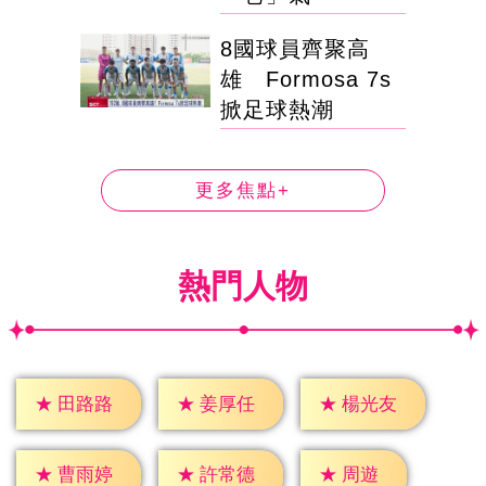
8國球員齊聚高
雄 Formosa 7s
掀足球熱潮
更多焦點+
熱門人物
★
田路路
★
姜厚任
★
楊光友
★
周遊
★
曹雨婷
★
許常德