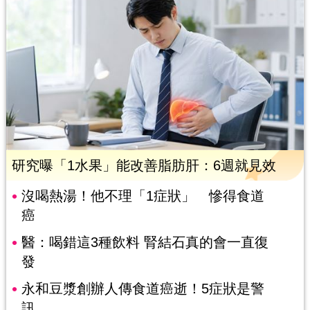
研究曝「1水果」能改善脂肪肝：6週就見效
沒喝熱湯！他不理「1症狀」 慘得食道
癌
醫：喝錯這3種飲料 腎結石真的會一直復
發
永和豆漿創辦人傳食道癌逝！5症狀是警
訊