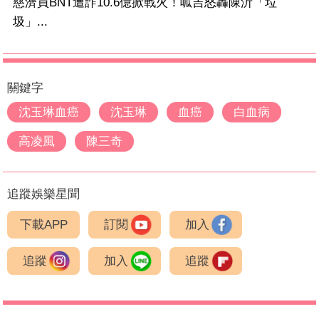
慈濟買BNT遭詐10.6億掀戰火！呱吉怒轟陳沂「垃
圾」...
關鍵字
沈玉琳血癌
沈玉琳
血癌
白血病
高凌風
陳三奇
追蹤娛樂星聞
下載APP
訂閱
加入
追蹤
加入
追蹤