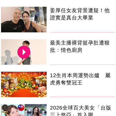
姜厚任女友背景遭疑！他
證實是真台大畢業
最美主播裸背挺孕肚遭狠
批：情色廚房
12生肖本周運勢出爐 屬
虎勇奪雙冠王
2026全球百大美女「台版
三上悠亞」首入圍