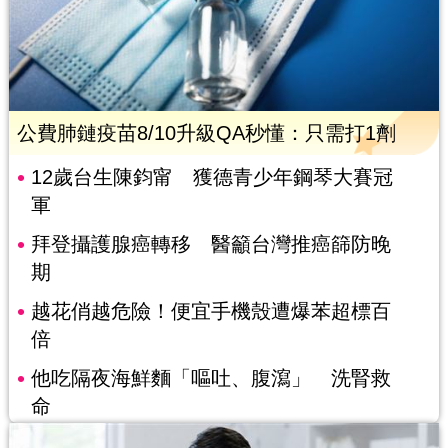
公費肺鏈疫苗8/10升級QA秒懂：只需打1劑
12歲台生陳鈞甯 獲德青少年鋼琴大賽冠
軍
拜登攝護腺癌轉移 醫籲台灣推癌篩防晚
期
越花俏越危險！便宜手機殼遭爆苯超標百
倍
他吃隔夜海鮮麵「嘔吐、腹瀉」 洗腎救
命