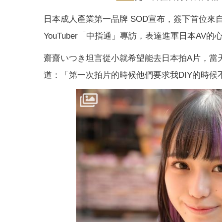
日本成人產業第一品牌 SOD宣布，簽下首位來
YouTuber「中指通」專訪，表達進軍日本AV
齋齋いつき坦言從小就希望能去日本拍A片，當
道：「第一次拍片的時候他們要求我DIY的時