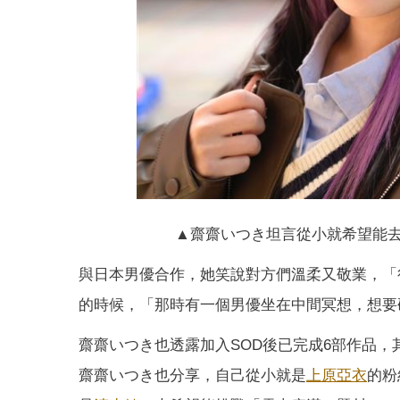
▲齋齋いつき坦言從小就希望能去日本拍
與日本男優合作，她笑說對方們溫柔又敬業，「
的時候，「那時有一個男優坐在中間冥想，想要
齋齋いつき也透露加入SOD後已完成6部作品，
齋齋いつき也分享，自己從小就是
上原亞衣
的粉