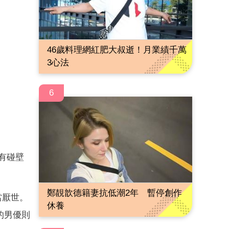
46歲料理網紅肥大叔逝！月業績千萬
3心法
6
有碰壁
鄭靚歆德籍妻抗低潮2年 暫停創作
當厭世。
休養
的男優則