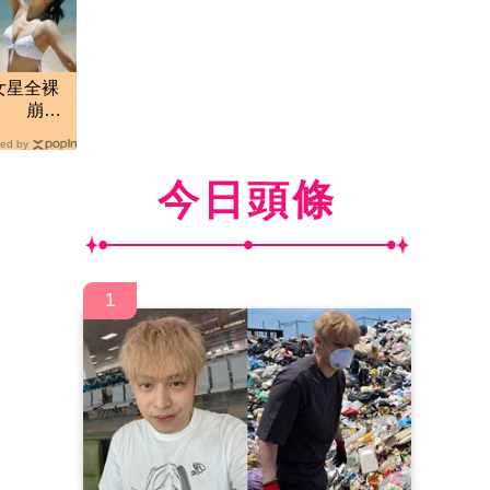
女星全裸
」 崩潰
ed by
今日頭條
1