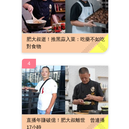
肥大叔逝！推黑蒜入菜：吃藥不如吃
對食物
4
直播年賺破億！肥大叔離世 曾連播
17小時