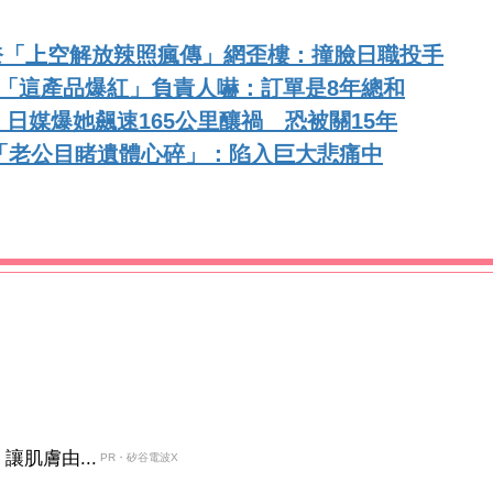
奈「上空解放辣照瘋傳」網歪樓：撞臉日職投手
「這產品爆紅」負責人嚇：訂單是8年總和
日媒爆她飆速165公里釀禍 恐被關15年
「老公目睹遺體心碎」：陷入巨大悲痛中
肌膚由...
PR・矽谷電波X