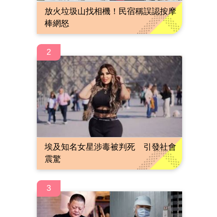
放火垃圾山找相機！民宿稱誤認按摩
棒網怒
2
埃及知名女星涉毒被判死 引發社會
震驚
3