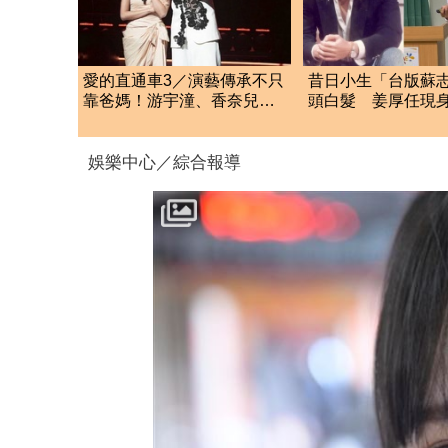
愛的直通車3／演藝傳承不只
昔日小生「台版蘇
靠爸媽！游宇潼、香奈兒、
頭白髮 姜厚任現
顏若霏用實力圈粉
檢署！
娛樂中心／綜合報導