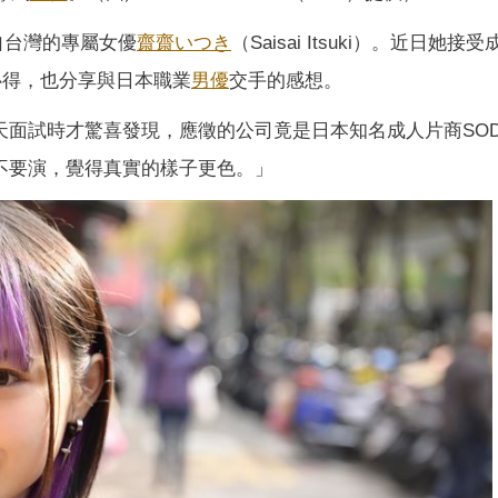
自台灣的專屬女優
齋齋いつき
（Saisai Itsuki）。近日她接
的心得，也分享與日本職業
男優
交手的感想。
天面試時才驚喜發現，應徵的公司竟是日本知名成人片商SO
候不要演，覺得真實的樣子更色。」