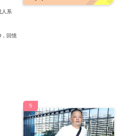
受成人系
D，回憶
5