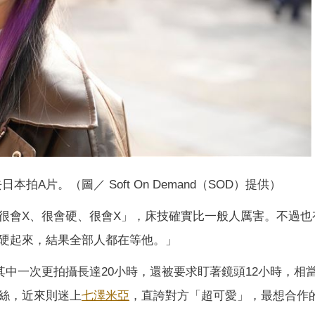
A片。（圖／ Soft On Demand（SOD）提供）
很會X、很會硬、很會X」，床技確實比一般人厲害。不過也
硬起來，結果全部人都在等他。」
其中一次更拍攝長達20小時，還被要求盯著鏡頭12小時，相
絲，近來則迷上
七澤米亞
，直誇對方「超可愛」，最想合作