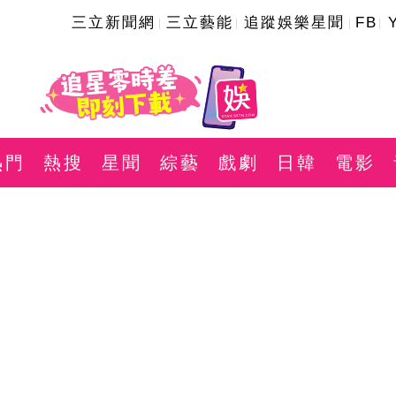
三立新聞網
三立藝能
追蹤娛樂星聞
FB
熱門
熱搜
星聞
綜藝
戲劇
日韓
電影