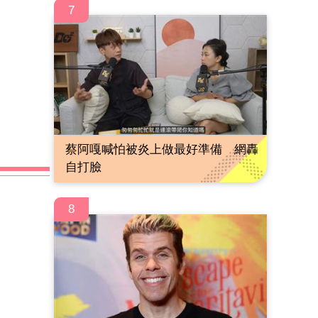
7
蔡阿嘎喊怕被炎上做最好準備 網轟
自打臉
8