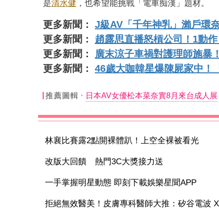
是
清水健
，也希望能挑戰「電車痴漢」題材。
更多新聞：
J級AV「千年神乳」瀨戶環
更多新聞：
趙露思直播怒槓公司！1動作
更多新聞：
廣末涼子車禍對護理師施暴！
更多新聞：
46歲大咖韓星爆陳屍家中！
推薦圖輯
日本AV女優松本菜奈實8月來台成人展
林襄比賽露2點開裸體趴！上空全裸被看光
改版大回饋 熱門3C大獎接力送
一手掌握明星動態 即刻下載娛樂星聞APP
拒絕無效醫美！皮膚專科醫師大推：矽谷電波 X 讓