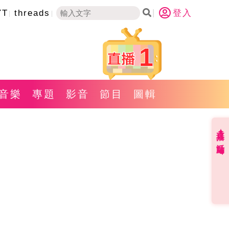
YT
threads
登入
1
音樂
專題
影音
節目
圖輯
直播✦活動