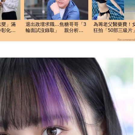
志燮」滿
退出政壇求職…焦糖哥哥「3
為籌老父醫藥費！
身彰化地
輪面試沒錄取」 親分析台
狂拍「50部三級片
灣職場現況這樣說
大哭：沒靈魂了
Recommend