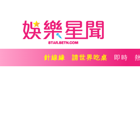
針線緣
請世界吃桌
即時