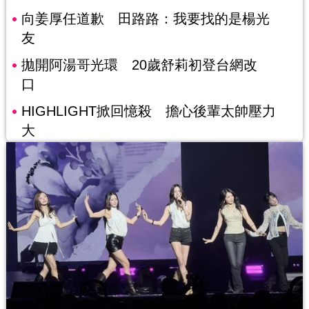
向姜厚任道歉 田路路：我要找的是楊光
友
拋開阿湯哥光環 20歲舒莉初登台網改
口
HIGHLIGHT掀回憶殺 擔心後輩太帥壓力
大