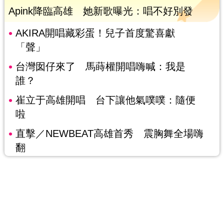
Apink降臨高雄 她新歌曝光：唱不好別發
AKIRA開唱藏彩蛋！兒子首度驚喜獻
「聲」
台灣囡仔來了 馬蒔權開唱嗨喊：我是
誰？
崔立于高雄開唱 台下讓他氣噗噗：隨便
啦
直擊／NEWBEAT高雄首秀 震胸舞全場嗨
翻