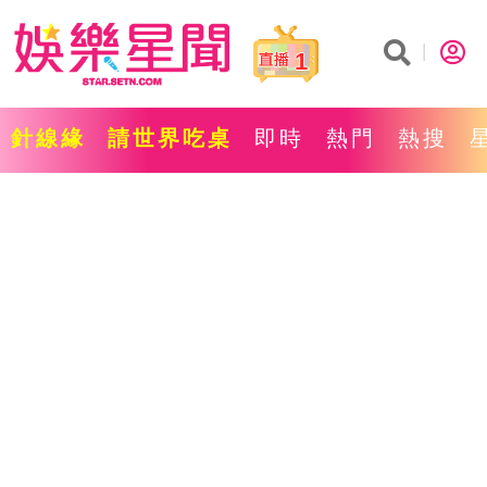
1
針線緣
請世界吃桌
即時
熱門
熱搜