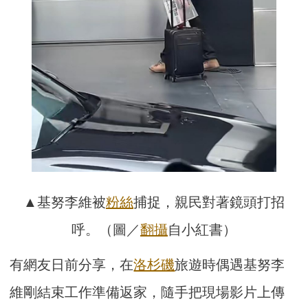
▲基努李維被
粉絲
捕捉，親民對著鏡頭打招
呼。（圖／
翻攝
自小紅書）
有網友日前分享，在
洛杉磯
旅遊時偶遇基努李
維剛結束工作準備返家，隨手把現場影片上傳