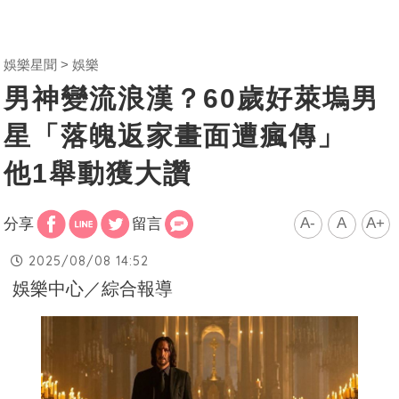
娛樂星聞
娛樂
男神變流浪漢？60歲好萊塢男
星「落魄返家畫面遭瘋傳」
他1舉動獲大讚
A-
A
A+
分享
留言
2025/08/08 14:52
娛樂中心／綜合報導