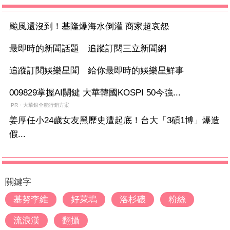
颱風還沒到！基隆爆海水倒灌 商家超哀怨
最即時的新聞話題 追蹤訂閱三立新聞網
追蹤訂閱娛樂星聞 給你最即時的娛樂星鮮事
009829掌握AI關鍵 大華韓國KOSPI 50今強...
PR・大華銀全能行銷方案
姜厚任小24歲女友黑歷史遭起底！台大「3碩1博」爆造
假...
關鍵字
基努李維
好萊塢
洛杉磯
粉絲
流浪漢
翻攝