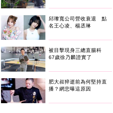
邱瓈寬公司營收衰退 點
名王心凌、楊丞琳
被目擊現身三總直腸科
67歲徐乃麟證實了
肥大叔猝逝前為何堅持直
播？網悲曝這原因