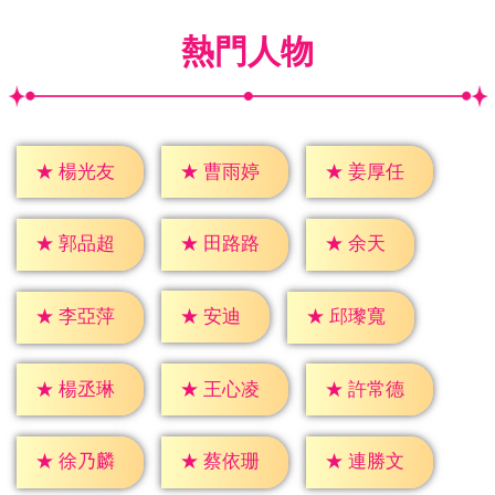
熱門人物
★
楊光友
★
曹雨婷
★
姜厚任
★
余天
★
郭品超
★
田路路
★
安迪
★
李亞萍
★
邱瓈寬
★
楊丞琳
★
王心凌
★
許常德
★
徐乃麟
★
蔡依珊
★
連勝文