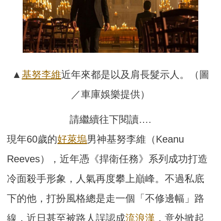
▲
基努李維
近年來都是以及肩長髮示人。（圖
／車庫娛樂提供）
請繼續往下閱讀….
現年60歲的
好萊塢
男神基努李維（Keanu
Reeves），近年憑《捍衛任務》系列成功打造
冷面殺手形象，人氣再度攀上巔峰。不過私底
下的他，打扮風格總是走一個「不修邊幅」路
線，近日甚至被路人誤認成
流浪漢
，意外掀起