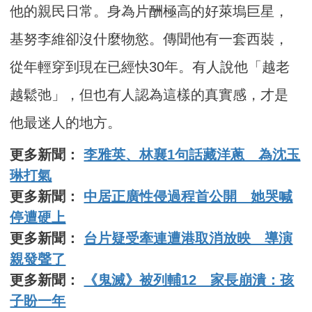
他的親民日常。身為片酬極高的好萊塢巨星，
基努李維卻沒什麼物慾。傳聞他有一套西裝，
從年輕穿到現在已經快30年。有人說他「越老
越鬆弛」，但也有人認為這樣的真實感，才是
他最迷人的地方。
更多新聞：
李雅英、林襄1句話藏洋蔥 為沈玉
琳打氣
更多新聞：
中居正廣性侵過程首公開 她哭喊
停遭硬上
更多新聞：
台片疑受牽連遭港取消放映 導演
親發聲了
更多新聞：
《鬼滅》被列輔12 家長崩潰：孩
子盼一年