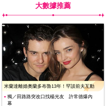
大數據推薦
米蘭達離婚奧蘭多布魯13年！罕談前夫互動
獨／田路路突改口找楊光友 許常德爆內
幕