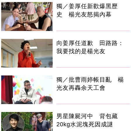
獨／姜厚任新歡爆黑歷
史 楊光友怒揭內幕
向姜厚任道歉 田路路：
我要找的是楊光友
獨／批曹雨婷帳目亂 楊
光友再轟余天工會
男星陳屍河中 背包藏
20kg水泥塊死因成謎