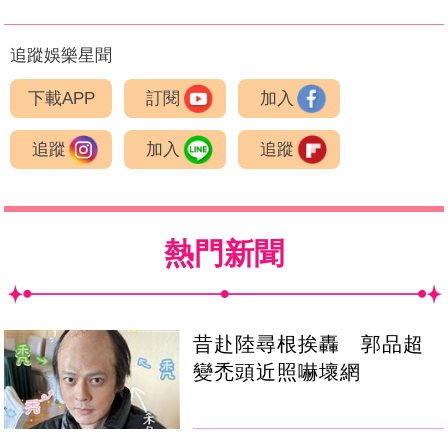
追蹤娛樂星聞
下載APP
訂閱
加入
追蹤
加入
追蹤
熱門新聞
昔赴陸尋根挨轟 郭品超
變禿頭近照嚇壞網