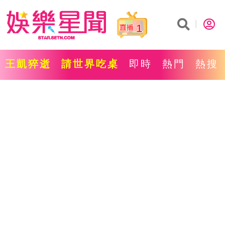
1
王凱猝逝
請世界吃桌
即時
熱門
熱搜