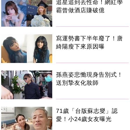
追星追到丟性命！網紅學
霸曾做酒店賺破億
寫運勢書下半年廢了！唐
綺陽瘦下來原因曝
孫燕姿悲慟現身告別式！
送別摯友化妝師
71歲「台版蘇志燮」認
愛！小24歲女友曝光