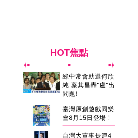
HOT焦點
綠中常會助選何欣
純 蔡其昌轟"盧"出
問題!
臺灣原創遊戲同樂
會8月15日登場！
台灣大董事長連4