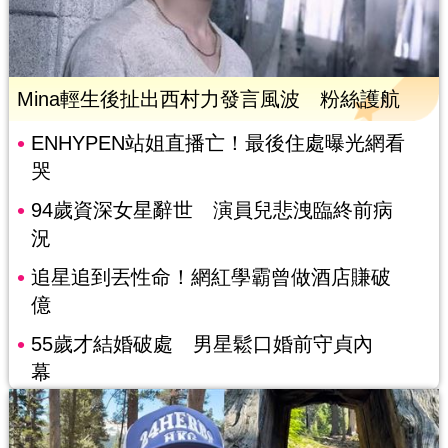
Mina輕生後扯出西村力發言風波 粉絲護航
ENHYPEN站姐直播亡！最後住處曝光網看
哭
94歲資深女星辭世 演員兒悲洩臨終前病
況
追星追到丟性命！網紅學霸曾做酒店賺破
億
55歲才結婚破處 男星鬆口婚前守貞內
幕