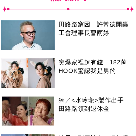
田路路窮困 許常德開轟
工會理事長曹雨婷
突爆家裡超有錢 182萬
HOOK驚認我是男的
獨／<水玲瓏>製作出手
田路路領到退休金