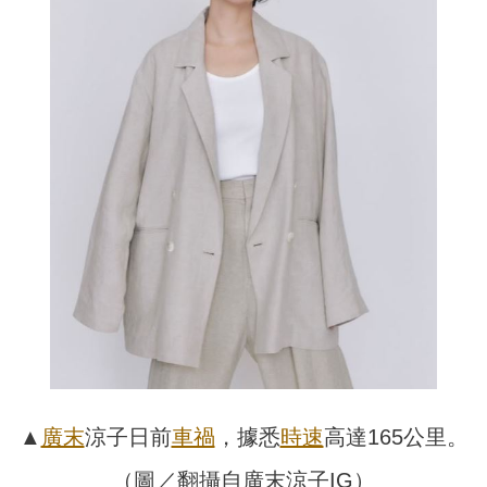
▲
廣末
涼子日前
車禍
，據悉
時速
高達165公里。
（圖／翻攝自廣末涼子IG）