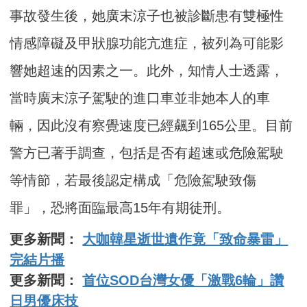
事故發生後，她廣末涼子也被診斷患有雙極性
情感障礙及甲狀腺功能亢進症，被列為可能影
響她超速的因素之一。此外，知情人士透露，
當時廣末涼子駕駛的進口車並非她本人的車
輛，因此沒有察覺速度已經飆到165公里。目前
警方已著手調查，包括是否有超速或危險駕駛
等情節，若最後認定構成「危險駕駛致傷
罪」，恐將面臨最高15年有期徒刑。
更多新聞：
大咖韓星逝世遺作竟「致命暴雷」
完結片播
更多新聞：
首位SOD台灣女優「激戰6輪」讚
日男優床技