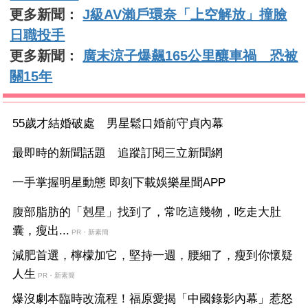
更多新聞：
J級AV瀨戶環奈「上空解放」撞臉
日職投手
更多新聞：
廣末涼子爆飆165公里釀車禍 恐被
關15年
55歲才結婚破處 男星鬆口婚前守貞內幕
最即時的新聞話題 追蹤訂閱三立新聞網
一手掌握明星動態 即刻下載娛樂星聞APP
腹部脂肪的「剋星」找到了，常吃這幾物，吃走大肚
囊，瘦出...
PR・新素簡
減肥首選，檸檬加它，堅持一週，腰細了，瘦到你懷疑
人生
PR・新素簡
爆沒劇本臨時改流程！福原愛揭「中國錄影內幕」惹怒