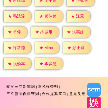
★
唐綺陽
★
王宇婕
★
許效舜
★
江蕙
★
瑪法達
★
鄭仲茵
★
卓偉
★
杰威爾
★
張惠妹
★
Mina
★
許常德
★
顏正國
★
阮橋本
★
李多慧
關於三立新聞網
隱私權聲明
三立新聞自律守則
合作提案窗口
意見反應