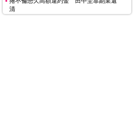
捲不倫戀欠高額違約金 田中圭靠副業還
清