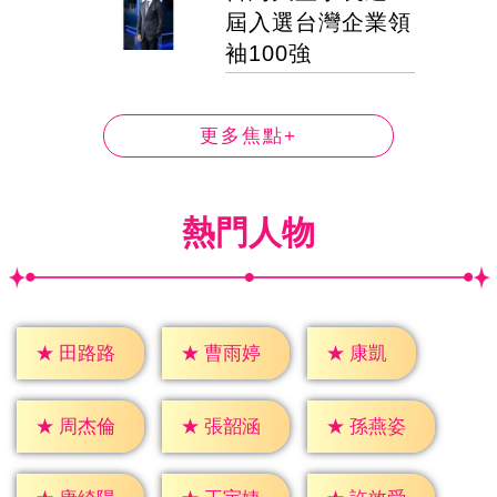
屆入選台灣企業領
袖100強
更多焦點+
熱門人物
★
康凱
★
田路路
★
曹雨婷
★
周杰倫
★
張韶涵
★
孫燕姿