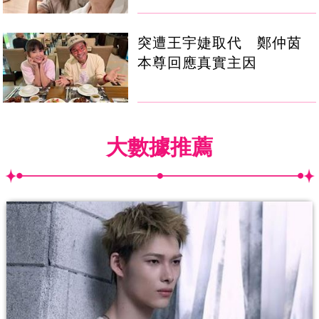
突遭王宇婕取代 鄭仲茵
本尊回應真實主因
大數據推薦