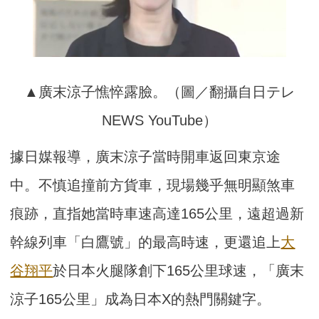
▲廣末涼子憔悴露臉。（圖／翻攝自日テレ
NEWS YouTube）
據日媒報導，廣末涼子當時開車返回東京途
中。不慎追撞前方貨車，現場幾乎無明顯煞車
痕跡，直指她當時車速高達165公里，遠超過新
幹線列車「白鷹號」的最高時速，更還追上
大
谷翔平
於日本火腿隊創下165公里球速，「廣末
涼子165公里」成為日本X的熱門關鍵字。