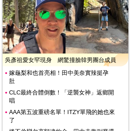
吳彥祖愛女罕現身 網驚撞臉韓男團台成員
嫁龜梨和也首亮相！田中美奈實辣挺孕
肚
CLC最終合體倒數！「逆襲女神」返鄉開
唱
AAA第五波重磅名單！ITZY單飛的她也來
了