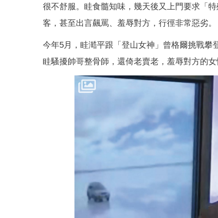
很不舒服。眭食髓知味，幾天後又上門要求「特
客，甚至出言飆罵、羞辱對方，行徑非常惡劣。
今年5月，眭澔平跟「登山女神」曾格爾挑戰攀
眭騷擾帥哥整骨師，還倚老賣老，羞辱對方的女