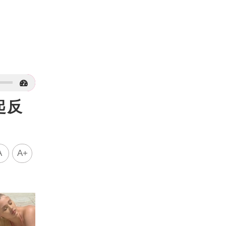
起反
A
A+