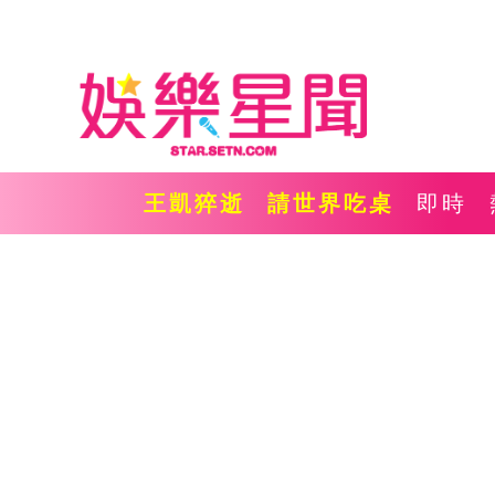
王凱猝逝
請世界吃桌
即時