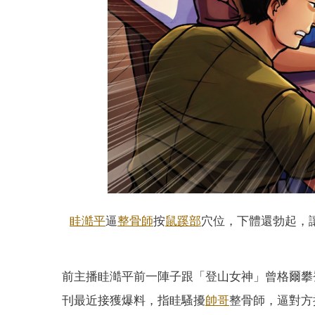
眭澔平
逼
整骨師
按
鼠蹊部
穴位，下體還勃起，讓整
前主播眭澔平前一陣子跟「登山女神」曾格爾攀
刊最近接獲爆料，指眭騷擾
帥哥
整骨師，逼對方