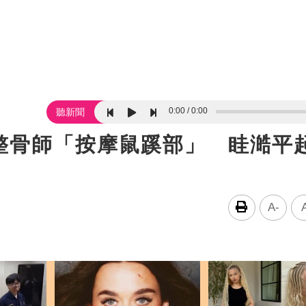
0:00
0:00
聽新聞
整骨師「按摩鼠蹊部」 眭澔平
A-