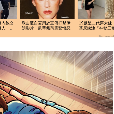
爆內線交
歌曲遭白宮用於宣傳打擊伊
19歲星二代穿太辣
1人 藝
朗影片 凱蒂佩芮震驚憤怒
基尼辣洩「神秘三
帶」 性暗示打扮
Recommend