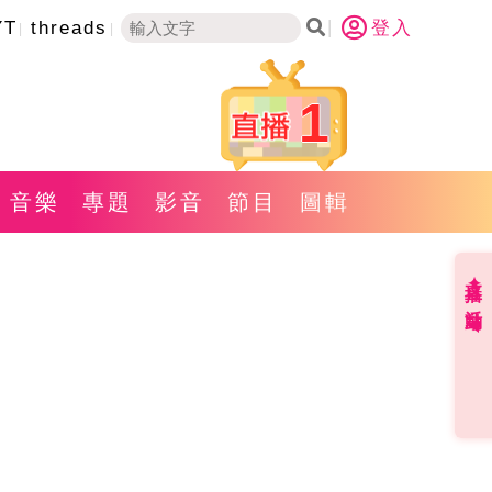
YT
threads
登入
1
音樂
專題
影音
節目
圖輯
直播✦活動