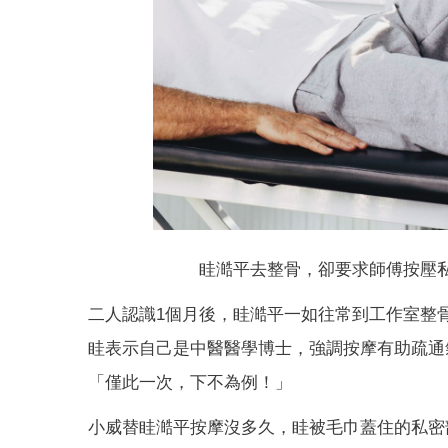
眭澔平去整骨，卻要求師傅按壓
二人認識1個月後，眭澔平一如往常到工作室整
眭表示自己是中醫醫學博士，強調按摩有助疏通
「僅此一次，下不為例！」
小威替眭澔平按摩沒多久，眭被毛巾蓋住的私密