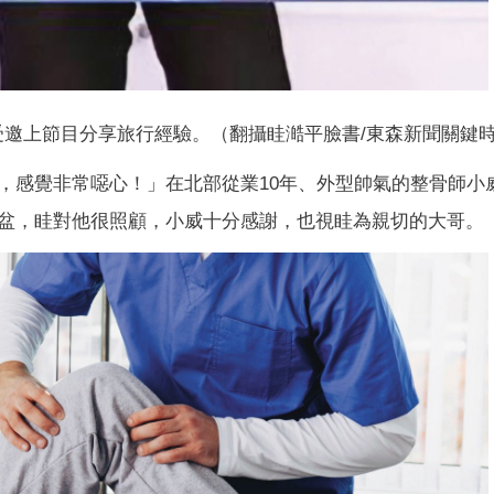
邀上節目分享旅行經驗。（翻攝眭澔平臉書/東森新聞關鍵
，感覺非常噁心！」在北部從業10年、外型帥氣的整骨師小
盆，眭對他很照顧，小威十分感謝，也視眭為親切的大哥。