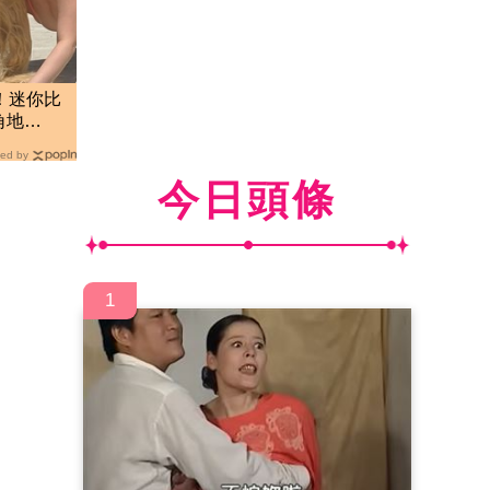
！迷你比
角地
惹議
ed by
今日頭條
1