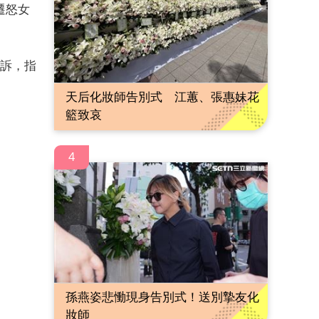
遷怒女
投訴，指
天后化妝師告別式 江蕙、張惠妹花
籃致哀
4
孫燕姿悲慟現身告別式！送別摯友化
妝師