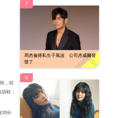
7
周杰倫捲私生子風波 公司杰威爾發
聲了
8
婉拒，但
告訴眭：
20分