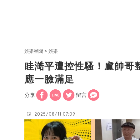
娛樂星聞
娛樂
眭澔平遭控性騷！盧帥哥
應一臉滿足
分享
留言
2025/08/11 07:09