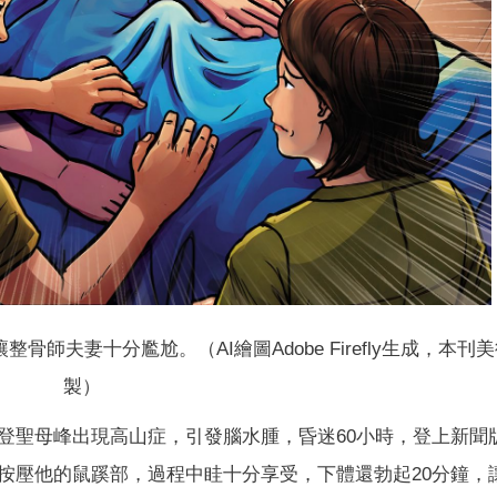
骨師夫妻十分尷尬。（AI繪圖Adobe Firefly生成，本刊
製）
登聖母峰出現高山症，引發腦水腫，昏迷60小時，登上新聞
按壓他的鼠蹊部，過程中眭十分享受，下體還勃起20分鐘，