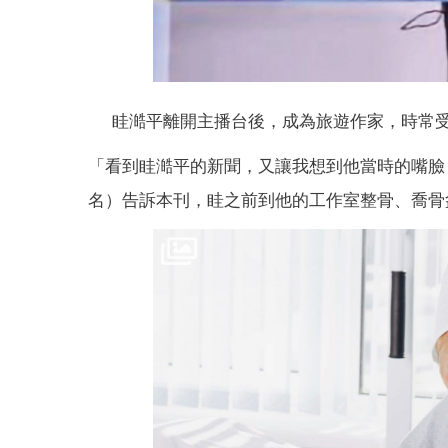
眭澔平離開主播台後，成為旅遊作家，時常受
「看到眭澔平的新聞，又讓我想到他當時的嘴臉
名）告訴本刊，眭之前到他的工作室整骨、喬骨