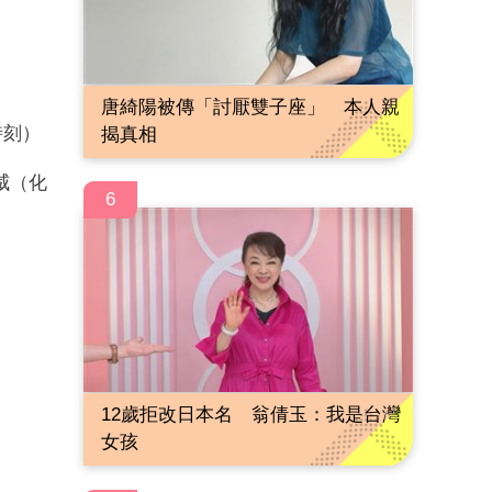
唐綺陽被傳「討厭雙子座」 本人親
時刻）
揭真相
威（化
6
12歲拒改日本名 翁倩玉：我是台灣
女孩