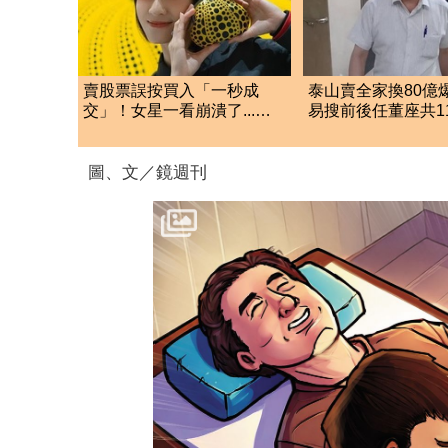
賣股票誤按買入「一秒成
泰山賣全家換80億
交」！女星一看崩潰了...今
易搜前後任董座共1
結局神反轉
人Faye父親也涉案
圖、文／鏡週刊