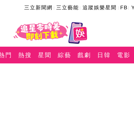
三立新聞網
三立藝能
追蹤娛樂星聞
FB
熱門
熱搜
星聞
綜藝
戲劇
日韓
電影