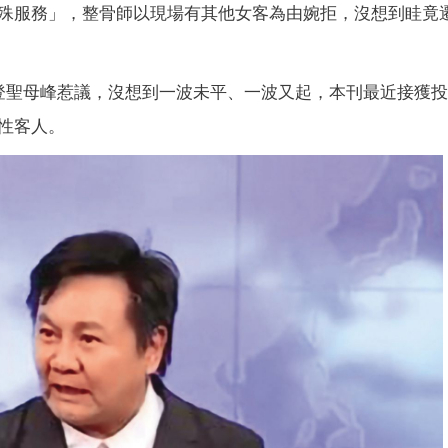
殊服務」，整骨師以現場有其他女客為由婉拒，沒想到眭竟
登聖母峰惹議，沒想到一波未平、一波又起，本刊最近接獲
性客人。