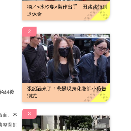
獨／<水玲瓏>製作出手 田路路領到
退休金
2
張韶涵來了！悲慟現身化妝師小薇告
美術組後
別式
3
版面。本
讓整骨師