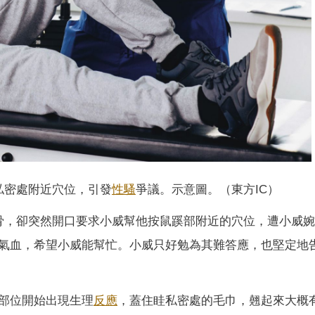
私密處附近穴位，引發
性騷
爭議。示意圖。（東方IC）
骨，卻突然開口要求小威幫他按鼠蹊部附近的穴位，遭小威
氣血，希望小威能幫忙。小威只好勉為其難答應，也堅定地
部位開始出現生理
反應
，蓋住眭私密處的毛巾，翹起來大概有