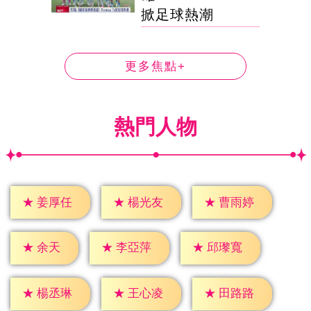
掀足球熱潮
更多焦點+
熱門人物
★
姜厚任
★
楊光友
★
曹雨婷
★
余天
★
李亞萍
★
邱瓈寬
★
楊丞琳
★
王心凌
★
田路路