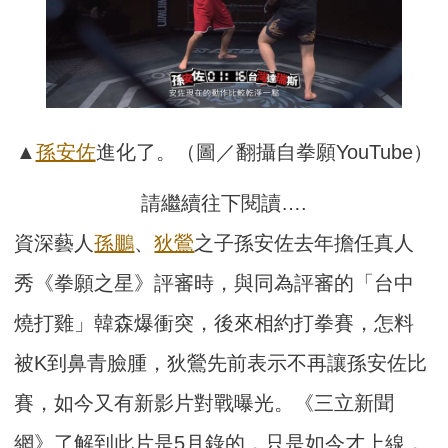
▲
孫安佐
進化了。（圖／翻攝自拳願YouTube）
請繼續往下閱讀….
資深藝人
孫鵬
、
狄鶯
之子孫安佐去年擔任真人
秀《拳願之星》評審時，與同為評審的「台中
燒打雞」韓森爆衝突，後來相約打拳賽，怎料
被K到鼻青臉腫，狄鶯先前表示不再讓孫安佐比
賽，如今又有新影片對戰曝光。《三立新聞
網》了解到此片是5月錄的，只是如今才上線，