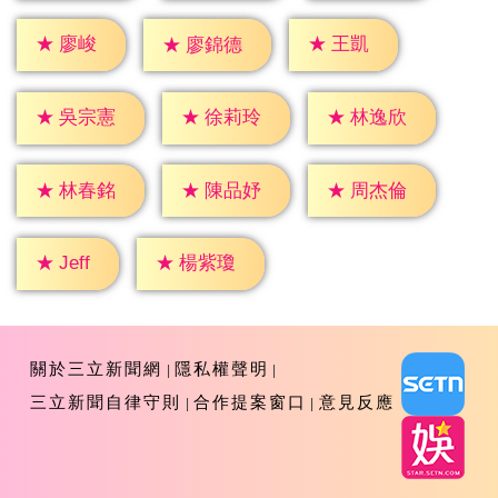
★
廖峻
★
王凱
★
廖錦德
★
吳宗憲
★
徐莉玲
★
林逸欣
★
林春銘
★
陳品妤
★
周杰倫
★
Jeff
★
楊紫瓊
關於三立新聞網
隱私權聲明
三立新聞自律守則
合作提案窗口
意見反應