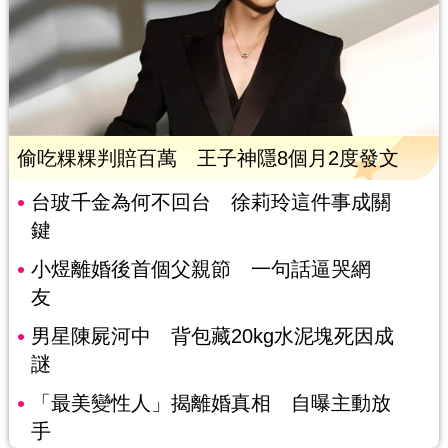
偷吃粿粿判賠百萬 王子神隱8個月2度發文
台玻千金為何不回台 徐莉玲這件事成關
鍵
小煜離婚後首個父親節 一句話逼哭網
友
男星陳屍河中 背包藏20kg水泥塊死因成
謎
「最美變性人」揭離婚真相 自曝主動放
手