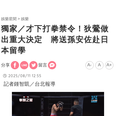
娛樂星聞
娛樂
獨家／才下打拳禁令！狄鶯做
出重大決定 將送孫安佐赴日
本留學
A-
A
A+
分享
留言
2025/08/11 12:55
記者鍾智凱／台北報導