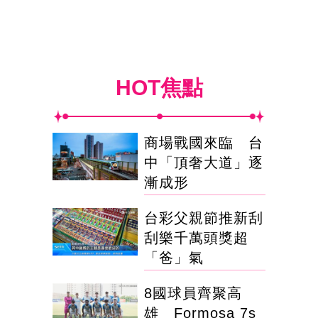
HOT焦點
商場戰國來臨 台
中「頂奢大道」逐
漸成形
台彩父親節推新刮
刮樂千萬頭獎超
「爸」氣
8國球員齊聚高
雄 Formosa 7s