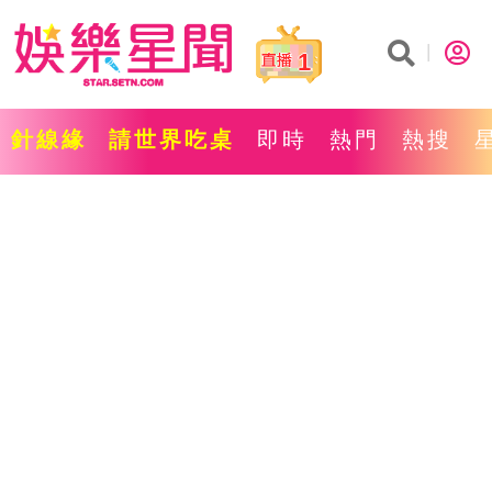
1
針線緣
請世界吃桌
即時
熱門
熱搜