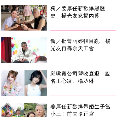
獨／姜厚任新歡爆黑歷
史 楊光友怒揭內幕
獨／批曹雨婷帳目亂 楊
光友再轟余天工會
邱瓈寬公司營收衰退 點
名王心凌、楊丞琳
姜厚任新歡爆帶婚生子當
小三！前夫嗆正宮