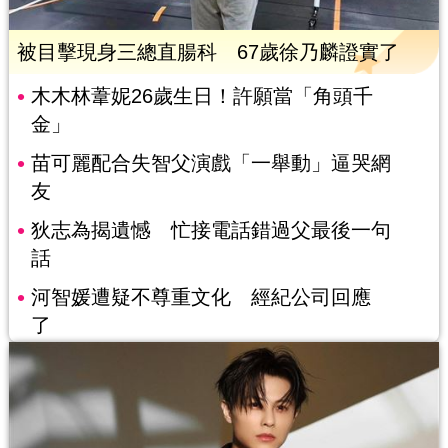
被目擊現身三總直腸科 67歲徐乃麟證實了
木木林葦妮26歲生日！許願當「角頭千
金」
苗可麗配合失智父演戲「一舉動」逼哭網
友
狄志為揭遺憾 忙接電話錯過父最後一句
話
河智媛遭疑不尊重文化 經紀公司回應
了