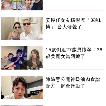
姜厚任女友稱學歷「3碩1
博」 台大發聲了
15歲倒追27歲男懷孕！36
歲美魔女當阿嬤了
陳隨意公開神級滷肉食譜
配方 網全暴動了