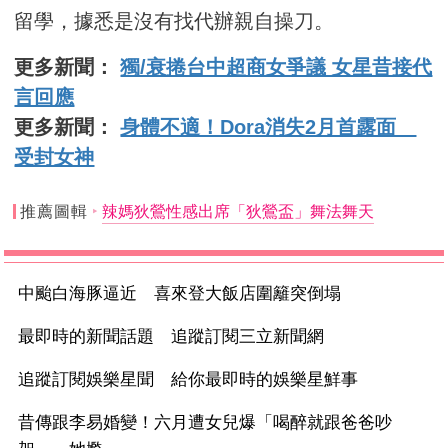
留學，據悉是沒有找代辦親自操刀。
更多新聞：
獨/衰捲台中超商女爭議 女星昔接代
言回應
更多新聞：
身體不適！Dora消失2月首露面
受封女神
推薦圖輯
辣媽狄鶯性感出席「狄鶯盃」舞法舞天
中颱白海豚逼近 喜來登大飯店圍籬突倒塌
最即時的新聞話題 追蹤訂閱三立新聞網
追蹤訂閱娛樂星聞 給你最即時的娛樂星鮮事
昔傳跟李易婚變！六月遭女兒爆「喝醉就跟爸爸吵