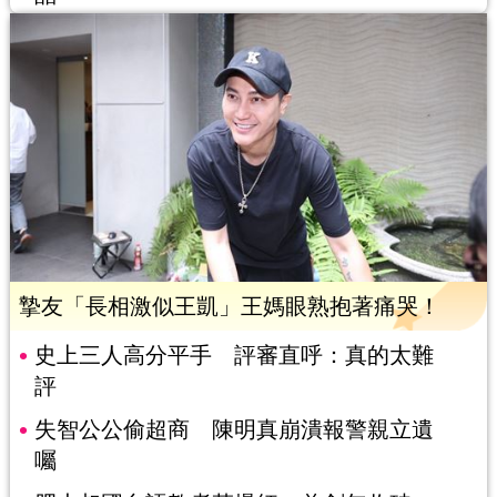
摯友「長相激似王凱」王媽眼熟抱著痛哭！
史上三人高分平手 評審直呼：真的太難
評
失智公公偷超商 陳明真崩潰報警親立遺
囑