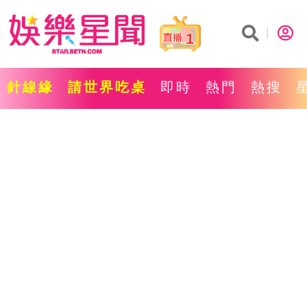
1
針線緣
請世界吃桌
即時
熱門
熱搜