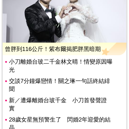
曾胖到116公斤！紫布爾揭肥胖黑暗期
小刀離婚台玻二千金林文晴！情變原因曝
光
交談7分鐘爆戀情！關之琳一句話終結緋
聞
新／遭爆離婚台玻千金 小刀首發聲證
實
28歲女星無預警生了 閃婚2年迎愛的結
晶