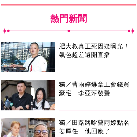
熱門新聞
肥大叔真正死因疑曝光！
氣色超差還開直播
獨／曹雨婷爆拿工會錢買
豪宅 李亞萍發聲
獨／田路路嗆曹雨婷點名
姜厚任 他回應了