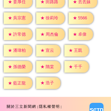
★
姜厚任
★
田路路
★
丟丟妹
★
5566
★
吳宗憲
★
徐莉玲
★
卓偉
★
許常德
★
周杰倫
★
宣云
★
王凱
★
潘瑋柏
★
隋棠
★
千千
★
孫德榮
★
浩子
★
藍正龍
關於三立新聞網
隱私權聲明