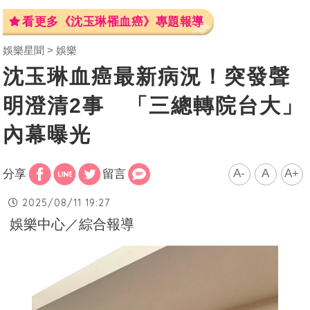
看更多《沈玉琳罹血癌》專題報導
娛樂星聞
娛樂
沈玉琳血癌最新病況！突發聲
明澄清2事 「三總轉院台大」
內幕曝光
A-
A
A+
分享
留言
2025/08/11 19:27
娛樂中心／綜合報導