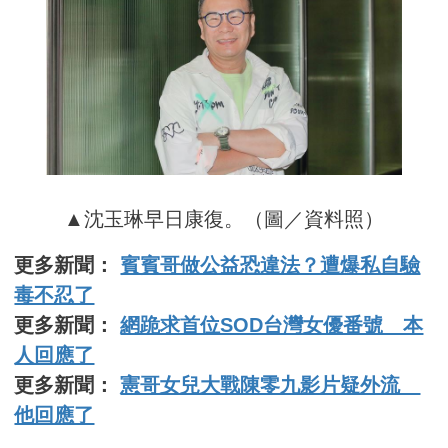
▲沈玉琳早日康復。（圖／資料照）
更多新聞：
賓賓哥做公益恐違法？遭爆私自驗
毒不忍了
更多新聞：
網跪求首位SOD台灣女優番號 本
人回應了
更多新聞：
憲哥女兒大戰陳零九影片疑外流
他回應了