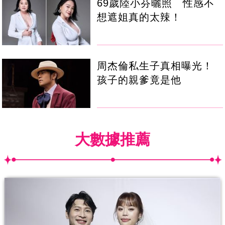
69歲陸小芬曬照 性感不
想遮姐真的太辣！
周杰倫私生子真相曝光！
孩子的親爹竟是他
大數據推薦