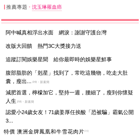
推薦專題
沈玉琳罹血癌
阿中喊真相浮出水面 網淚：謝謝守護台灣
改版大回饋 熱門3C大獎接力送
追蹤訂閱娛樂星聞 給你最即時的娛樂星鮮事
腹部脂肪的「剋星」找到了，常吃這幾物，吃走大肚
囊，瘦出...
PR・新素簡
減肥首選，檸檬加它，堅持一週，腰細了，瘦到你懷疑
人生
PR・新素簡
認愛小24歲女友！71歲姜厚任挨酸「恐被騙」霸氣公開
3...
特價 澳洲金牌鳳凰和牛雪花肉片
PR