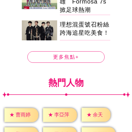
雄 Formosa 7s
掀足球熱潮
理想混蛋號召粉絲
跨海追星吃美食！
更多焦點+
熱門人物
★
余天
★
曹雨婷
★
李亞萍