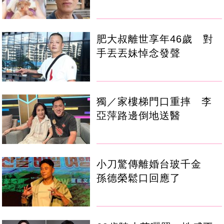
肥大叔離世享年46歲 對
手丟丟妹悼念發聲
獨／家樓梯門口重摔 李
亞萍路邊倒地送醫
小刀驚傳離婚台玻千金
孫德榮鬆口回應了