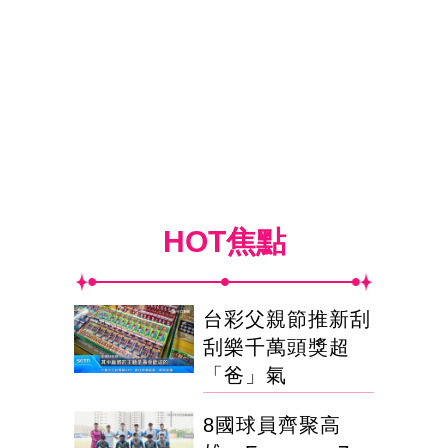
HOT焦點
台彩父親節推新刮
刮樂千萬頭獎超
「爸」氣
8國球員齊聚高