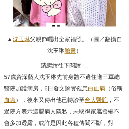
▲
沈玉琳
父親節曬出全家福照。（圖／翻攝自
沈玉琳
臉書
）
請繼續往下閱讀….
57歲資深藝人沈玉琳先前身體不適住進三軍總
醫院加護病房，6日發文證實罹患
白血病
（俗稱
血癌
），後來又傳出他已轉診至
台大醫院
，不
過院方表示這屬病人隱私，未取得家屬授權不
會多加透露，或許是因此各種傳聞不斷，對