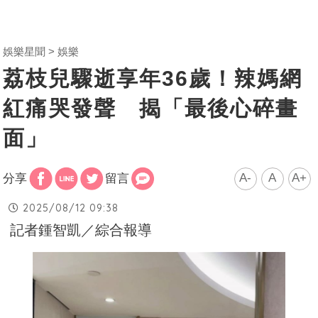
娛樂星聞
娛樂
荔枝兒驟逝享年36歲！辣媽網
紅痛哭發聲 揭「最後心碎畫
面」
A-
A
A+
分享
留言
2025/08/12 09:38
記者鍾智凱／綜合報導