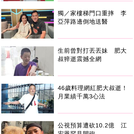
獨／家樓梯門口重摔 李
亞萍路邊倒地送醫
生前曾對打丟丟妹 肥大
叔猝逝震撼全網
46歲料理網紅肥大叔逝！
月業績千萬3心法
公視預算遭砍10.2億 江
宏恩罕見開砲