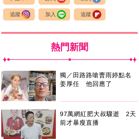
追蹤
加入
追蹤
熱門新聞
獨／田路路嗆曹雨婷點名
姜厚任 他回應了
97萬網紅肥大叔驟逝 2天
前才暴瘦直播