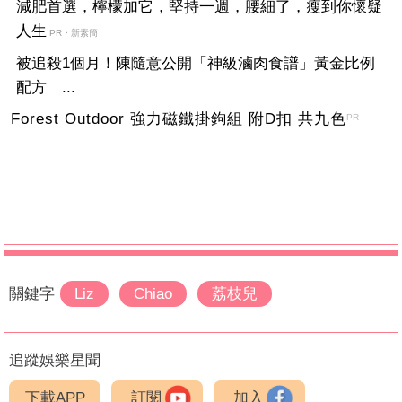
減肥首選，檸檬加它，堅持一週，腰細了，瘦到你懷疑
人生
PR・新素簡
被追殺1個月！陳隨意公開「神級滷肉食譜」黃金比例
配方 ...
Forest Outdoor 強力磁鐵掛鉤組 附D扣 共九色
PR
關鍵字
Liz
Chiao
荔枝兒
追蹤娛樂星聞
下載APP
訂閱
加入