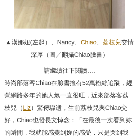
▲漢娜妞(左起）、Nancy、
Chiao
、
荔枝兒
交情
深厚（圖／翻攝Chiao臉書）
請繼續往下閱讀….
時尚部落客Chiao在臉書擁有52萬粉絲追蹤，經
營網路多年的她人氣一直很旺，近來部落客荔
枝兒（
Liz
）驚傳驟逝，生前荔枝兒與Chiao交
好，Chiao也發長文悼念：「在最後一次看到妳
的瞬間，我就能感覺到妳的感受，只是哭到我