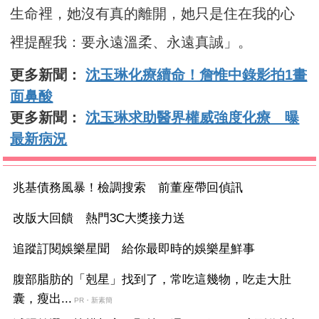
生命裡，她沒有真的離開，她只是住在我的心
裡提醒我：要永遠溫柔、永遠真誠」。
更多新聞：
沈玉琳化療續命！詹惟中錄影拍1畫
面鼻酸
更多新聞：
沈玉琳求助醫界權威強度化療 曝
最新病況
兆基債務風暴！檢調搜索 前董座帶回偵訊
改版大回饋 熱門3C大獎接力送
追蹤訂閱娛樂星聞 給你最即時的娛樂星鮮事
腹部脂肪的「剋星」找到了，常吃這幾物，吃走大肚
囊，瘦出...
PR・新素簡