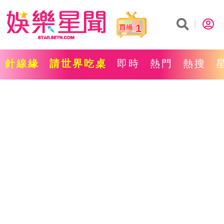
1
針線緣
請世界吃桌
即時
熱門
熱搜