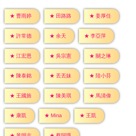
★
曹雨婷
★
田路路
★
姜厚任
★
余天
★
許常德
★
李亞萍
★
江宏恩
★
吳宗憲
★
關之琳
★
陳泰銘
★
丟丟妹
★
陸小芬
★
王國旌
★
陳美琪
★
馬清偉
★
康凱
★
王凱
★
Mina
★
黃明志
★
蔡阿嘎