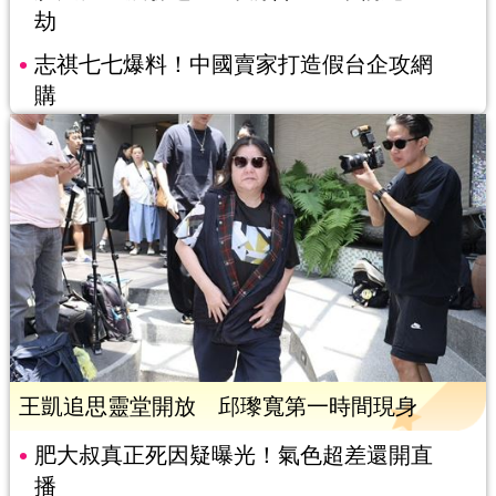
劫
志祺七七爆料！中國賣家打造假台企攻網
購
王凱追思靈堂開放 邱瓈寬第一時間現身
肥大叔真正死因疑曝光！氣色超差還開直
播