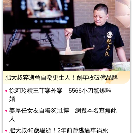
肥大叔猝逝曾自嘲更生人！創年收破億品牌
徐莉玲槓王菲案外案 5566小刀驚爆離
婚
姜厚任女友自曝3碩1博 網搜本名查無此
人
肥大叔46歲驟逝！2年前曾逃過車禍死