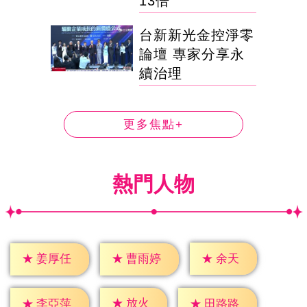
13倍
台新新光金控淨零
論壇 專家分享永
續治理
更多焦點+
熱門人物
★
余天
★
姜厚任
★
曹雨婷
★
放火
★
李亞萍
★
田路路