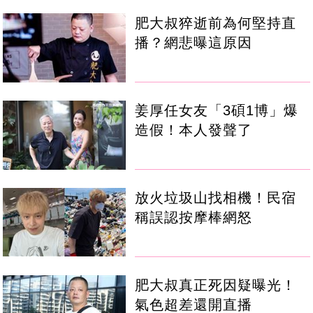
肥大叔猝逝前為何堅持直
播？網悲曝這原因
姜厚任女友「3碩1博」爆
造假！本人發聲了
放火垃圾山找相機！民宿
稱誤認按摩棒網怒
肥大叔真正死因疑曝光！
氣色超差還開直播