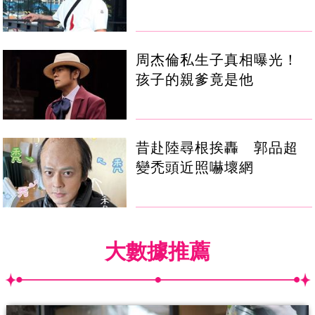
周杰倫私生子真相曝光！
孩子的親爹竟是他
昔赴陸尋根挨轟 郭品超
變禿頭近照嚇壞網
大數據推薦