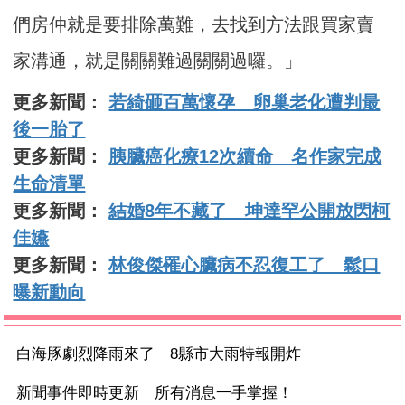
們房仲就是要排除萬難，去找到方法跟買家賣
家溝通，就是關關難過關關過囉。」
更多新聞：
若綺砸百萬懷孕 卵巢老化遭判最
後一胎了
更多新聞：
胰臟癌化療12次續命 名作家完成
生命清單
更多新聞：
結婚8年不藏了 坤達罕公開放閃柯
佳嬿
更多新聞：
林俊傑罹心臟病不忍復工了 鬆口
曝新動向
白海豚劇烈降雨來了 8縣市大雨特報開炸
新聞事件即時更新 所有消息一手掌握！