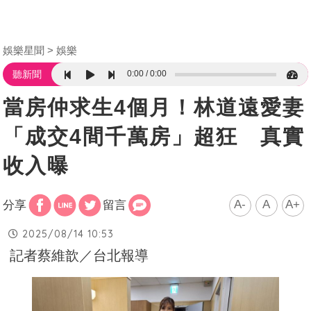
娛樂星聞
娛樂
0:00
0:00
聽新聞
當房仲求生4個月！林道遠愛妻
「成交4間千萬房」超狂 真實
收入曝
A-
A
A+
分享
留言
2025/08/14 10:53
記者蔡維歆／台北報導