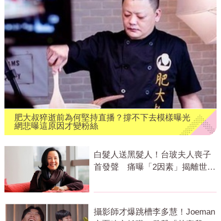
肥大叔猝逝前為何堅持直播？撐不下去模樣曝光
網悲曝這原因才變粉絲
白髮人送黑髮人！台玻夫人喪子
首發聲 痛曝「2因素」揭離世真
相
攝影師才爆跳槽李多慧！Joeman