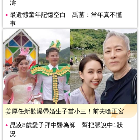
濤
最遺憾童年記憶空白 禹菡：當年真不懂
事
姜厚任新歡爆帶婚生子當小三！前夫嗆正宮
昆凌8歲愛子拜中醫為師 幫把脈說中1狀
況