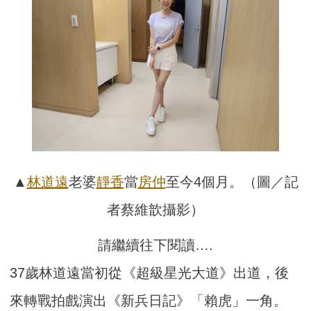
▲
林道遠
老婆
靜香
當
房仲
至今4個月。（圖／記
者蔡維歆攝影）
請繼續往下閱讀….
37歲林道遠當初從《超級星光大道》出道，後
來轉戰拍戲演出《新兵日記》「賴虎」一角。