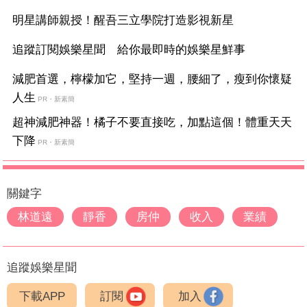
明星講師親授！醒吾三立學院打造影視新星
追蹤訂閱娛樂星聞 給你最即時的娛樂星鮮事
減肥首選，檸檬加它，堅持一週，腰細了，瘦到你懷疑
人生
PR・新素簡
超神減肥神器！橘子不要直接吃，加點這個！體重天天
下降
PR・新素簡
關鍵字
林道遠
靜香
房仲
收入
業績
追蹤娛樂星聞
下載APP
訂閱
加入