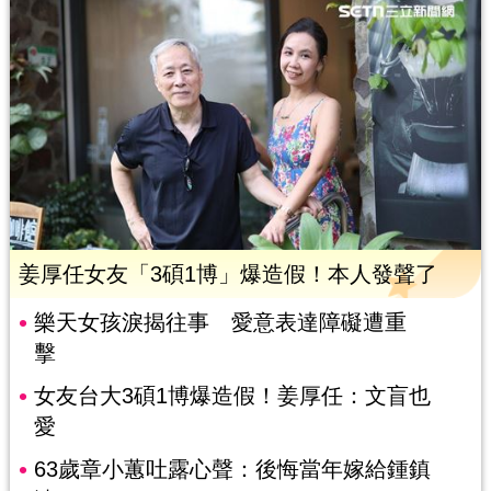
姜厚任女友「3碩1博」爆造假！本人發聲了
樂天女孩淚揭往事 愛意表達障礙遭重
擊
女友台大3碩1博爆造假！姜厚任：文盲也
愛
63歲章小蕙吐露心聲：後悔當年嫁給鍾鎮