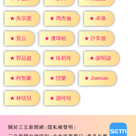
★
卓偉
★
吳宗憲
★
周杰倫
★
宣云
★
潘瑋柏
★
許常德
★
郭品超
★
徐莉玲
★
謝明諺
★
愷樂
★
柯智豪
★
Joeman
★
林恬兒
★
謝玲玲
關於三立新聞網
隱私權聲明