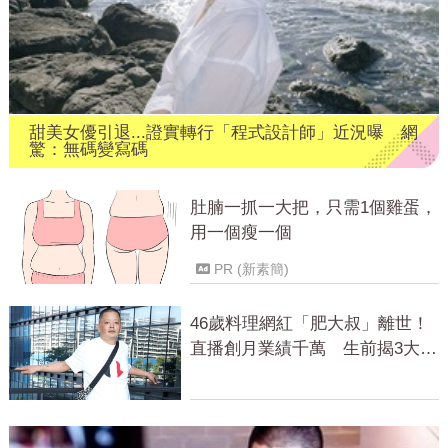
甜美女優引退...證實轉行「程式設計師」近況曝 網
驚：無碼變寫碼
肚腩一抓一大把，只需1個雞蛋，
用一個瘦一個
PR (新素簡)
46歲料理網紅「肥大叔」離世！
直播創月業績千萬 生前揭3大成
功心法