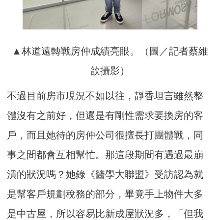
▲林道遠轉戰房仲成績亮眼。（圖／記者蔡維
歆攝影）
不過目前房市現況不如以往，靜香坦言雖然整
體沒有之前好，但還是有剛性需求要換房的客
戶，而且她待的房仲公司很擅長打團體戰，同
事之間都會互相幫忙。那這段期間有遇過最崩
潰的狀況嗎？她錄《醫學大聯盟》受訪認為就
是幫客戶規劃稅務的部分，畢竟手上物件大多
是中古屋，所以容易比新成屋狀況多，「但我