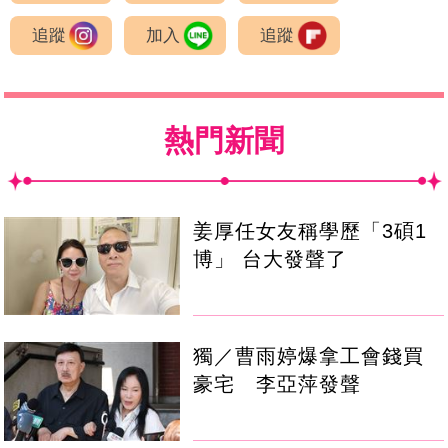
追蹤
加入
追蹤
熱門新聞
姜厚任女友稱學歷「3碩1
博」 台大發聲了
獨／曹雨婷爆拿工會錢買
豪宅 李亞萍發聲