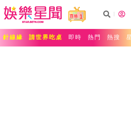
1
針線緣
請世界吃桌
即時
熱門
熱搜