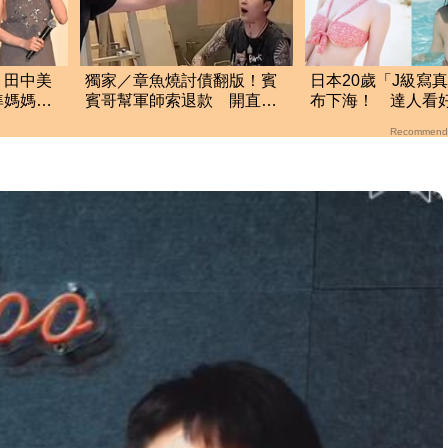
！田中美
獨家／章魚燒討債翻版！賓
日本20歲「J級寫
準媽媽被
賓哥幫軍師索退款 開直播
布下海！ 達人看好
家
炒作店家急報案
界10年：極品
Recommend