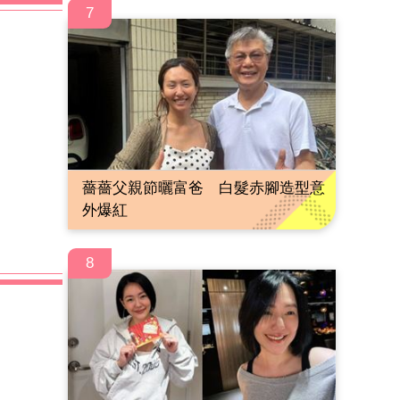
7
薔薔父親節曬富爸 白髮赤腳造型意
外爆紅
8