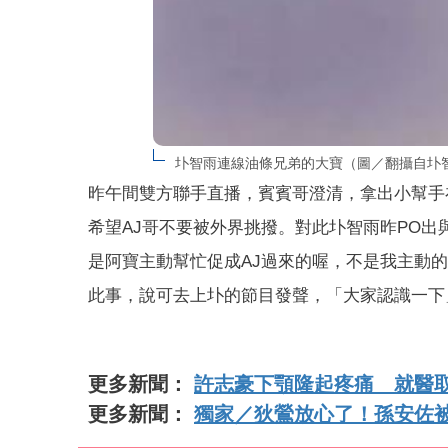
圤智雨連線油條兄弟的大寶（圖／翻攝自圤
昨午間雙方聯手直播，賓賓哥澄清，拿出小幫手
希望AJ哥不要被外界挑撥。對此圤智雨昨PO
是阿寶主動幫忙促成AJ過來的喔，不是我主動的
此事，說可去上圤的節目發聲，「大家認識一下
更多新聞：
許志豪下顎隆起疼痛 就醫
更多新聞：
獨家／狄鶯放心了！孫安佐