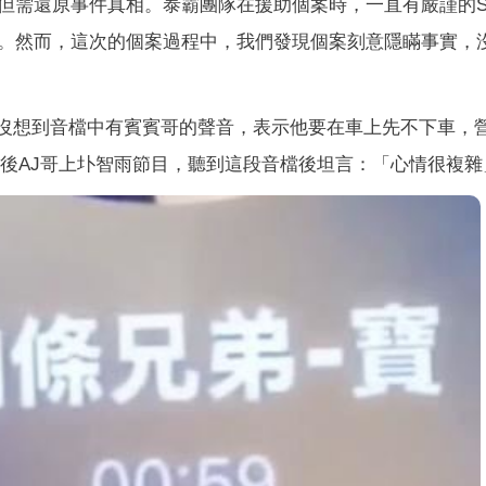
但需還原事件真相。泰霸團隊在援助個案時，一直有嚴謹的S
。然而，這次的個案過程中，我們發現個案刻意隱瞞事實，
，沒想到音檔中有賓賓哥的聲音，表示他要在車上先不下車，
事後AJ哥上圤智雨節目，聽到這段音檔後坦言：「心情很複雜