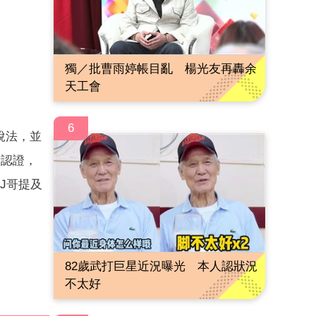
獨／批曹雨婷帳目亂 楊光友再轟余
天工會
6
說法，並
話認證，
J哥提及
82歲武打巨星近況曝光 本人認狀況
不太好