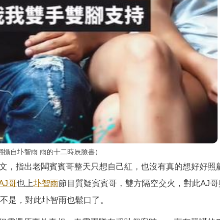
翻攝自圤智雨 雨的十二時辰臉書）
發文，指出老闆賓賓哥整天只想自己紅，也沒有真的想好好照
AJ哥
也上
圤智雨
節目質疑賓賓哥，雙方隔空交火，對此AJ哥
的不是，對此圤智雨也鬆口了。