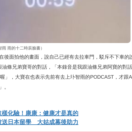
智雨 雨的十二時辰臉書）
在後面拍他的畫面，說自己已經有去拉車門，駁斥不下車的
出與油條兄弟寶哥的對話，「本錄音是我跟油條兄弟阿寶的對
喔」，大寶在也表示先前有去上圤智雨的PODCAST，才跟A
」。
取樣化驗！康康：健康才是真的
被送日本留學 大姑成幕後助力