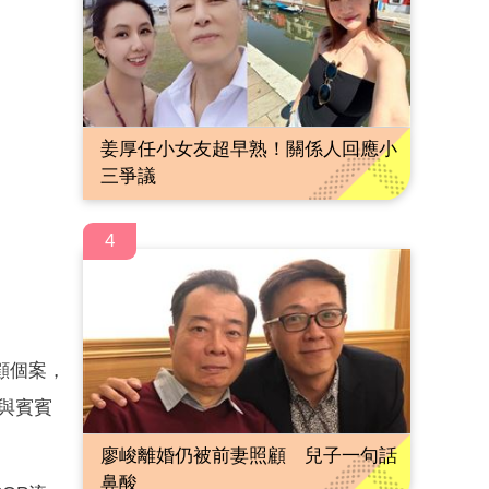
姜厚任小女友超早熟！關係人回應小
三爭議
4
顧個案，
與賓賓
廖峻離婚仍被前妻照顧 兒子一句話
鼻酸