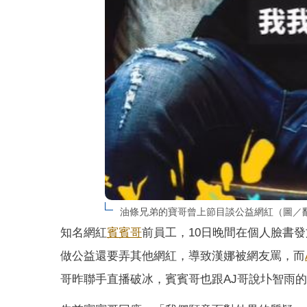
油條兄弟的寶哥曾上節目談公益網紅（圖／
知名網紅
賓賓哥
前員工，10日晚間在個人臉書
做公益還要弄其他網紅，導致漢娜被網友罵，而
哥昨聯手直播破冰，賓賓哥也跟AJ哥說圤智雨