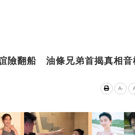
友誼險翻船 油條兄弟首揭真相音
A-