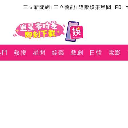
三立新聞網
三立藝能
追蹤娛樂星聞
FB
熱門
熱搜
星聞
綜藝
戲劇
日韓
電影