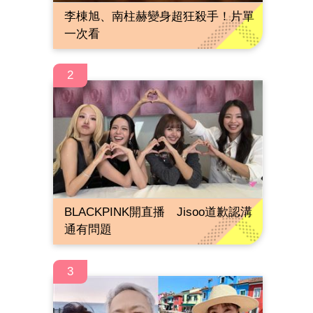
李棟旭、南柱赫變身超狂殺手！片單
一次看
2
BLACKPINK開直播 Jisoo道歉認溝
通有問題
3