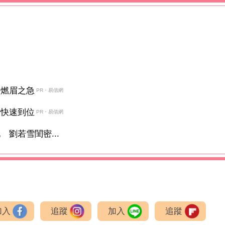
決燃眉之急
PR・易借網
金快速到位
PR・易借網
劉若雪閨密...
加入
追蹤
加入
追蹤