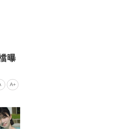
檔曝
A
A+