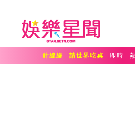
針線緣
請世界吃桌
即時