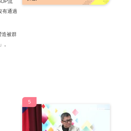
OP流
沒有通過
營造被群
」。
5