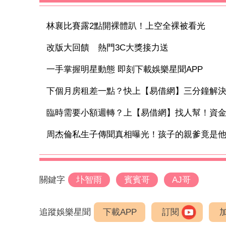
林襄比賽露2點開裸體趴！上空全裸被看光
改版大回饋 熱門3C大獎接力送
一手掌握明星動態 即刻下載娛樂星聞APP
下個月房租差一點？快上【易借網】三分鐘解
臨時需要小額週轉？上【易借網】找人幫！資
周杰倫私生子傳聞真相曝光！孩子的親爹竟是他 
關鍵字
圤智雨
賓賓哥
AJ哥
追蹤娛樂星聞
下載APP
訂閱