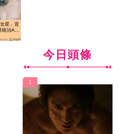
真女星」宣
統治AV
ed by
今日頭條
1