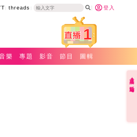
YT
threads
登入
1
音樂
專題
影音
節目
圖輯
直播✦活動