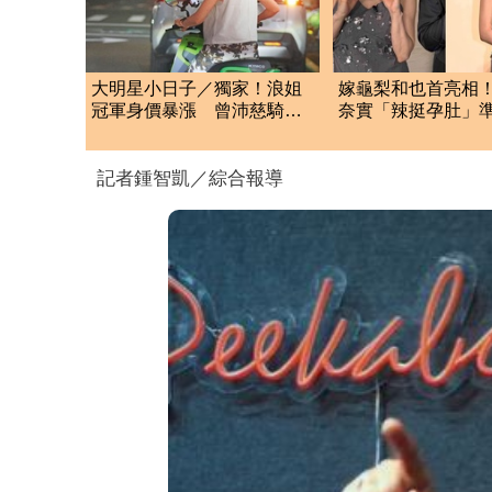
大明星小日子／獨家！浪姐
嫁龜梨和也首亮相
冠軍身價暴漲 曾沛慈騎共
奈實「辣挺孕肚」
享單機車逛台北
狂賀甜笑：謝謝大
記者鍾智凱／綜合報導