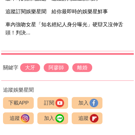
追蹤訂閱娛樂星聞 給你最即時的娛樂星鮮事
車內強吻女星「知名經紀人身分曝光」硬辯又沒伸舌
頭！判決...
關鍵字
大牙
阿廖師
離婚
追蹤娛樂星聞
下載APP
訂閱
加入
追蹤
加入
追蹤