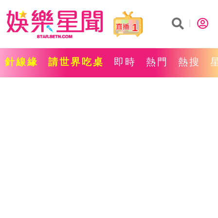
1
針線緣
請世界吃桌
即時
熱門
熱搜