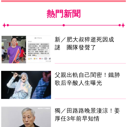
熱門新聞
新／肥大叔猝逝死因成
謎 團隊發聲了
父親出軌自己閨密！鐵肺
歌后辛酸人生曝光
獨／田路路晚景淒涼！姜
厚任3年前早知情