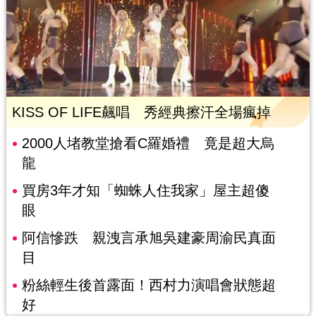
KISS OF LIFE飆唱 秀經典擦汗全場瘋掉
2000人堵教堂搶看C羅婚禮 竟是超大烏
龍
買房3年才知「蜘蛛人住我家」屋主超傻
眼
阿信慘跌 親洩言承旭吳建豪周渝民真面
目
粉絲輕生後首露面！西村力演唱會狀態超
好