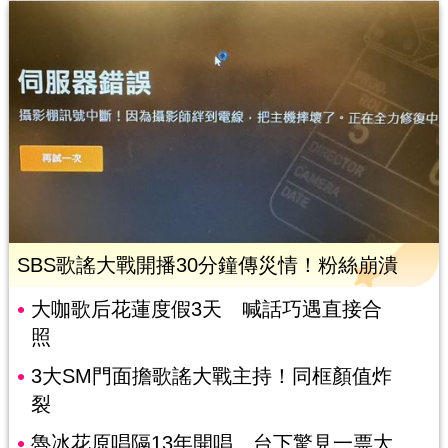
SBS歌謠大戰開播30分鐘傳災情！粉絲崩潰
大咖歌后花蓮度假3天 喊話巧遇直接合
照
3大SM門面擔歌謠大戰主持！同框顏值炸
裂
魯冰花原唱隔13年開唱 台下驚見一票大