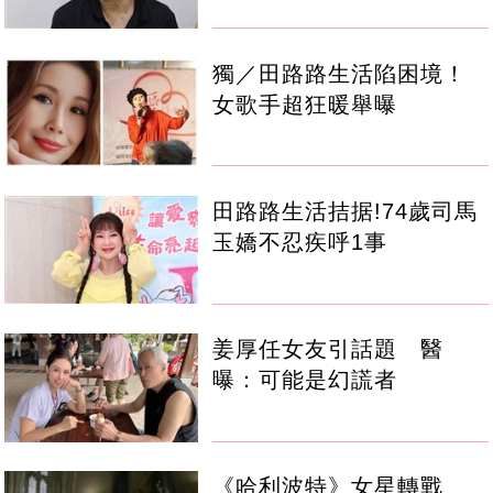
獨／田路路生活陷困境！
女歌手超狂暖舉曝
田路路生活拮据!74歲司馬
玉嬌不忍疾呼1事
姜厚任女友引話題 醫
曝：可能是幻謊者
《哈利波特》女星轉戰