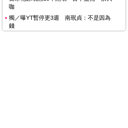
咖
獨／曝YT暫停更3週 南珉貞：不是因為
錢