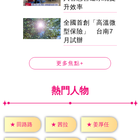
升效率
全國首創「高溫微
型保險」 台南7
月試辦
更多焦點+
熱門人物
★
茜拉
★
田路路
★
姜厚任