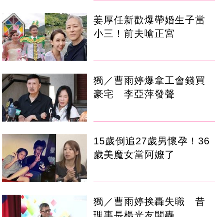
姜厚任新歡爆帶婚生子當
小三！前夫嗆正宮
獨／曹雨婷爆拿工會錢買
豪宅 李亞萍發聲
15歲倒追27歲男懷孕！36
歲美魔女當阿嬤了
獨／曹雨婷挨轟失職 昔
理事長楊光友開轟