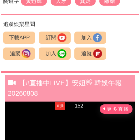
關鍵字
黃鐙輝
大牙
萁媽
離婚
追蹤娛樂星聞
下載APP
訂閱
加入
追蹤
加入
追蹤
【#直播中LIVE】安妞👋 韓娛午報
20260808