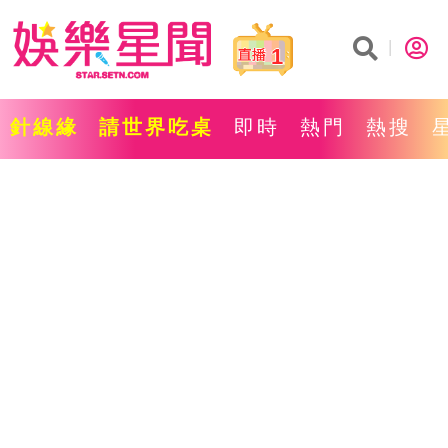
1
針線緣
請世界吃桌
即時
熱門
熱搜