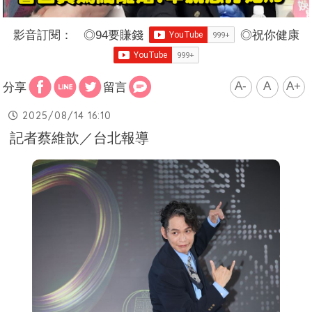
影音訂閱：
◎
94要賺錢
◎
祝你健康
A-
A
A+
分享
留言
2025/08/14 16:10
記者蔡維歆／台北報導