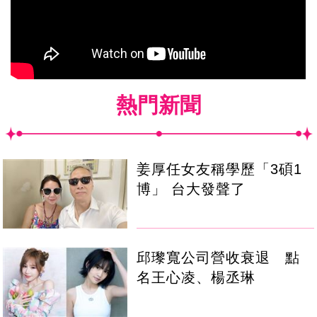
熱門新聞
姜厚任女友稱學歷「3碩1
博」 台大發聲了
邱瓈寬公司營收衰退 點
名王心凌、楊丞琳