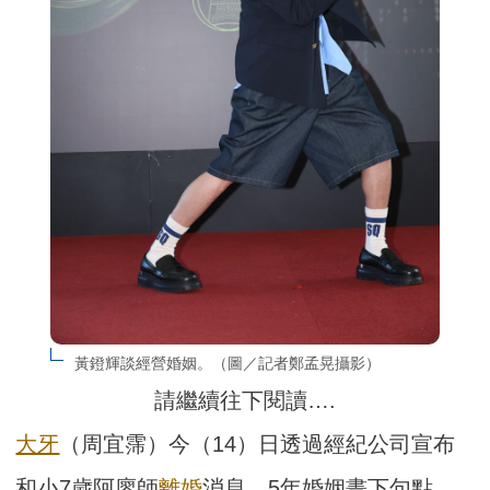
黃鐙輝談經營婚姻。（圖／記者鄭孟晃攝影）
請繼續往下閱讀….
大牙
（周宜霈）今（14）日透過經紀公司宣布
和小7歲阿廖師
離婚
消息，5年婚姻畫下句點。