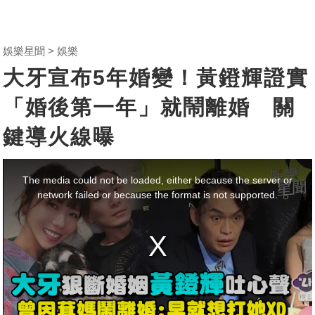
娛樂星聞
娛樂
大牙宣布5年婚變！黃鐙輝證實
「婚後第一年」就鬧離婚 關
鍵導火線曝
This
is
a
The media could not be loaded, either because the server or
modal
window.
network failed or because the format is not supported.