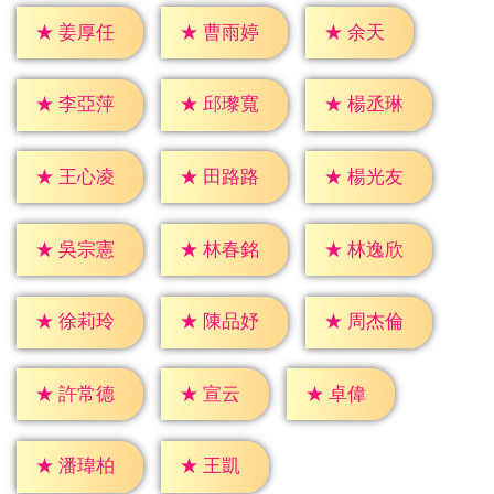
★
余天
★
姜厚任
★
曹雨婷
★
李亞萍
★
邱瓈寬
★
楊丞琳
★
王心凌
★
田路路
★
楊光友
★
吳宗憲
★
林春銘
★
林逸欣
★
徐莉玲
★
陳品妤
★
周杰倫
★
宣云
★
卓偉
★
許常德
★
王凱
★
潘瑋柏