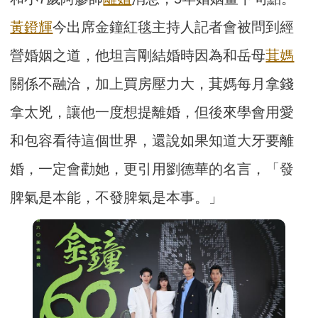
黃鐙輝
今出席金鐘紅毯主持人記者會被問到經
營婚姻之道，他坦言剛結婚時因為和岳母
萁媽
關係不融洽，加上買房壓力大，萁媽每月拿錢
拿太兇，讓他一度想提離婚，但後來學會用愛
和包容看待這個世界，還說如果知道大牙要離
婚，一定會勸她，更引用劉德華的名言，「發
脾氣是本能，不發脾氣是本事。」