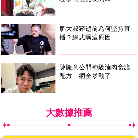
肥大叔猝逝前為何堅持直
播？網悲曝這原因
陳隨意公開神級滷肉食譜
配方 網全暴動了
大數據推薦