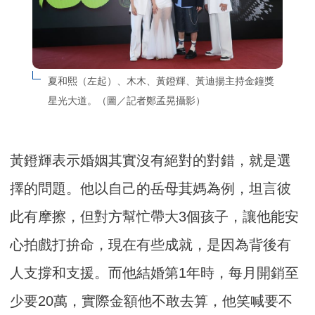
夏和熙（左起）、木木、黃鐙輝、黃迪揚主持金鐘獎
星光大道。（圖／記者鄭孟晃攝影）
黃鐙輝表示婚姻其實沒有絕對的對錯，就是選
擇的問題。他以自己的岳母萁媽為例，坦言彼
此有摩擦，但對方幫忙帶大3個孩子，讓他能安
心拍戲打拚命，現在有些成就，是因為背後有
人支撐和支援。而他結婚第1年時，每月開銷至
少要20萬，實際金額他不敢去算，他笑喊要不