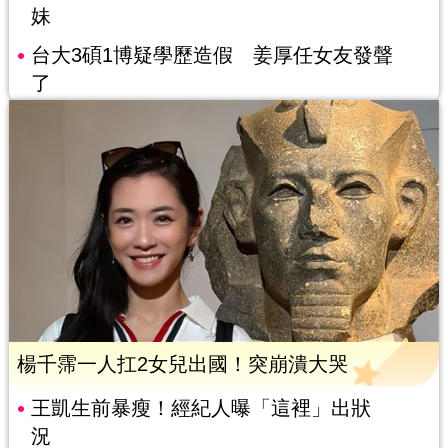
妹
台大3碩1博疑學歷造假 姜厚任女友發聲
了
楊千霈一人扛2女兒出國！突崩潰大哭
王凱生前暴瘦！經紀人曝「這裡」出狀
況