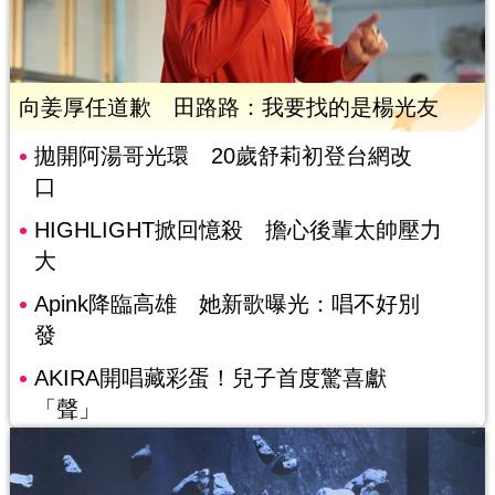
向姜厚任道歉 田路路：我要找的是楊光友
拋開阿湯哥光環 20歲舒莉初登台網改
口
HIGHLIGHT掀回憶殺 擔心後輩太帥壓力
大
Apink降臨高雄 她新歌曝光：唱不好別
發
AKIRA開唱藏彩蛋！兒子首度驚喜獻
「聲」