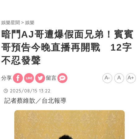
娛樂星聞
娛樂
暗鬥AJ哥遭爆假面兄弟！賓賓
哥預告今晚直播再開戰 12字
不忍發聲
A-
A
A+
分享
留言
2025/08/15 13:22
記者蔡維歆／台北報導