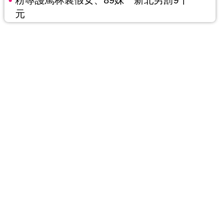
粉專謾罵林襄假女、89妹 新北男罰9千
元