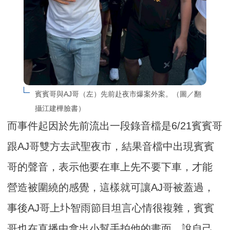
賓賓哥與AJ哥（左）先前赴夜市爆案外案。（圖／翻
攝江建樺臉書）
而事件起因於先前流出一段錄音檔是6/21賓賓哥
跟AJ哥雙方去武聖夜市，結果音檔中出現賓賓
哥的聲音，表示他要在車上先不要下車，才能
營造被圍繞的感覺，這樣就可讓AJ哥被蓋過，
事後AJ哥上圤智雨節目坦言心情很複雜，賓賓
哥也在直播中拿出小幫手拍他的畫面，說自己