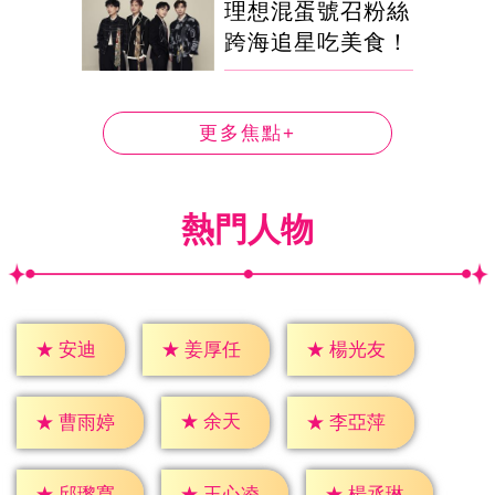
理想混蛋號召粉絲
跨海追星吃美食！
更多焦點+
熱門人物
★
安迪
★
姜厚任
★
楊光友
★
余天
★
曹雨婷
★
李亞萍
★
邱瓈寬
★
王心凌
★
楊丞琳