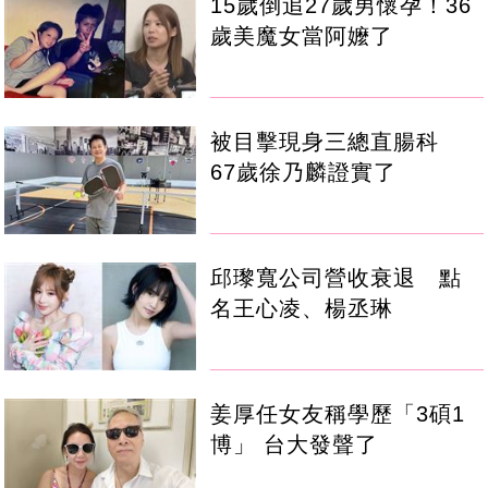
15歲倒追27歲男懷孕！36
歲美魔女當阿嬤了
被目擊現身三總直腸科
67歲徐乃麟證實了
邱瓈寬公司營收衰退 點
名王心凌、楊丞琳
姜厚任女友稱學歷「3碩1
博」 台大發聲了