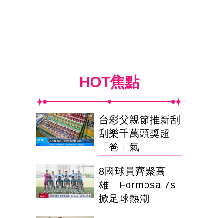
HOT焦點
台彩父親節推新刮
刮樂千萬頭獎超
「爸」氣
8國球員齊聚高
雄 Formosa 7s
掀足球熱潮