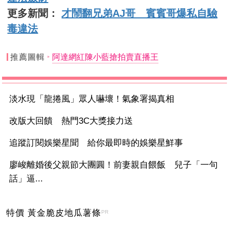
更多新聞：
才鬧翻兄弟AJ哥 賓賓哥爆私自驗
毒違法
推薦圖輯
阿達網紅陳小藍搶拍賣直播王
淡水現「龍捲風」眾人嚇壞！氣象署揭真相
改版大回饋 熱門3C大獎接力送
追蹤訂閱娛樂星聞 給你最即時的娛樂星鮮事
廖峻離婚後父親節大團圓！前妻親自餵飯 兒子「一句
話」逼...
特價 黃金脆皮地瓜薯條
PR