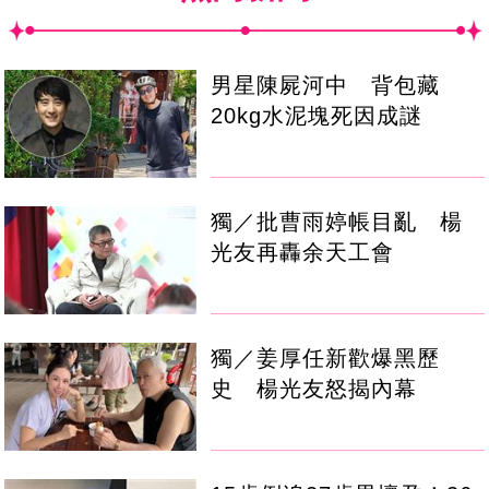
男星陳屍河中 背包藏
20kg水泥塊死因成謎
獨／批曹雨婷帳目亂 楊
光友再轟余天工會
獨／姜厚任新歡爆黑歷
史 楊光友怒揭內幕