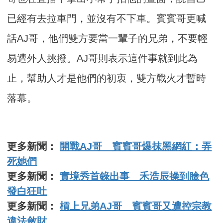
已經有去拉車門，並沒有不下車。賓賓哥更喊
話AJ哥，他們雙方要當一輩子的兄弟，不要輕
易遭外人挑撥。AJ哥則表示這件事就到此為
止，幫助人才是他們的初衷，雙方戰火才暫時
落幕。
更多新聞：
開戰AJ哥 賓賓哥爆抹黑網紅：弄
死她們
更多新聞：
實境秀首錄出事 禾浩辰操到臉色
發白狂吐
更多新聞：
槓上兄弟AJ哥 賓賓哥又遭控宗教
違法斂財