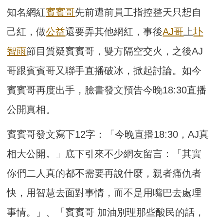
知名網紅
賓賓哥
先前遭前員工指控整天只想自
己紅，做
公益
還要弄其他網紅，事後
AJ哥
上
圤
智雨
節目質疑賓賓哥，雙方隔空交火，之後AJ
哥跟賓賓哥又聯手直播破冰，掀起討論。如今
賓賓哥再度出手，臉書發文預告今晚18:30直播
公開真相。
賓賓哥發文寫下12字：「今晚直播18:30，AJ真
相大公開。」底下引來不少網友留言：「其實
你們二人真的都不需要再說什麼，親者痛仇者
快，用智慧去面對事情，而不是用嘴巴去處理
事情。」、「賓賓哥 加油別理那些酸民的話，