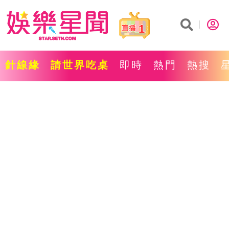
1
針線緣
請世界吃桌
即時
熱門
熱搜