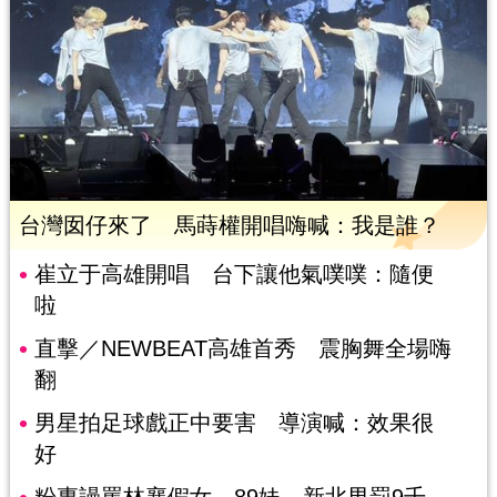
台灣囡仔來了 馬蒔權開唱嗨喊：我是誰？
崔立于高雄開唱 台下讓他氣噗噗：隨便
啦
直擊／NEWBEAT高雄首秀 震胸舞全場嗨
翻
男星拍足球戲正中要害 導演喊：效果很
好