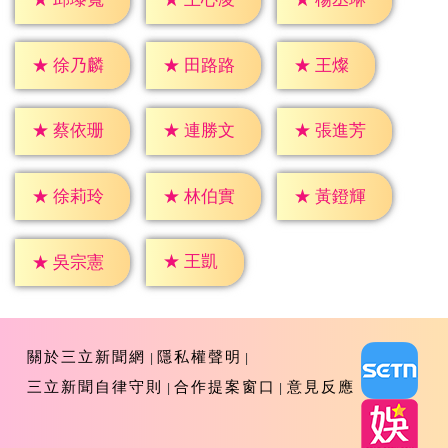
★
王燦
★
徐乃麟
★
田路路
★
蔡依珊
★
連勝文
★
張進芳
★
徐莉玲
★
林伯實
★
黃鐙輝
★
王凱
★
吳宗憲
關於三立新聞網
隱私權聲明
三立新聞自律守則
合作提案窗口
意見反應