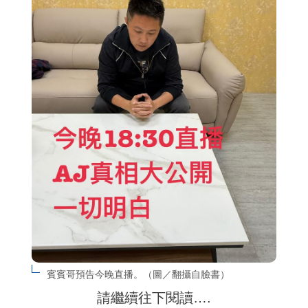
賓賓哥預告今晚直播。（圖／翻攝自臉書）
請繼續往下閱讀….