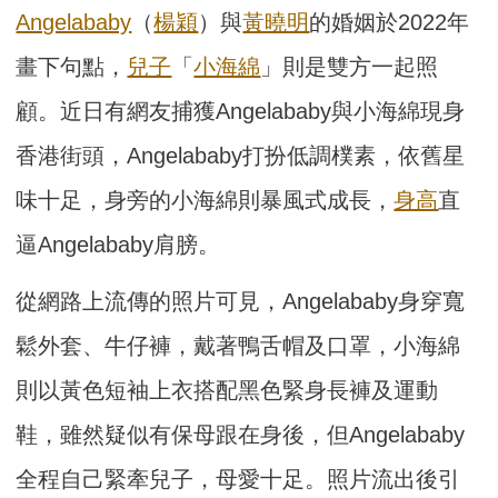
Angelababy
（
楊穎
）與
黃曉明
的婚姻於2022年
畫下句點，
兒子
「
小海綿
」則是雙方一起照
顧。近日有網友捕獲Angelababy與小海綿現身
香港街頭，Angelababy打扮低調樸素，依舊星
味十足，身旁的小海綿則暴風式成長，
身高
直
逼Angelababy肩膀。
從網路上流傳的照片可見，Angelababy身穿寬
鬆外套、牛仔褲，戴著鴨舌帽及口罩，小海綿
則以黃色短袖上衣搭配黑色緊身長褲及運動
鞋，雖然疑似有保母跟在身後，但Angelababy
全程自己緊牽兒子，母愛十足。照片流出後引