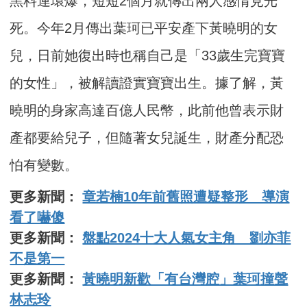
黑料連環爆，短短2個月就傳出兩人感情見光
死。今年2月傳出葉珂已平安產下黃曉明的女
兒，日前她復出時也稱自己是「33歲生完寶寶
的女性」，被解讀證實寶寶出生。據了解，黃
曉明的身家高達百億人民幣，此前他曾表示財
產都要給兒子，但隨著女兒誕生，財產分配恐
怕有變數。
更多新聞：
章若楠10年前舊照遭疑整形 導演
看了嚇傻
更多新聞：
盤點2024十大人氣女主角 劉亦菲
不是第一
更多新聞：
黃曉明新歡「有台灣腔」葉珂撞聲
林志玲