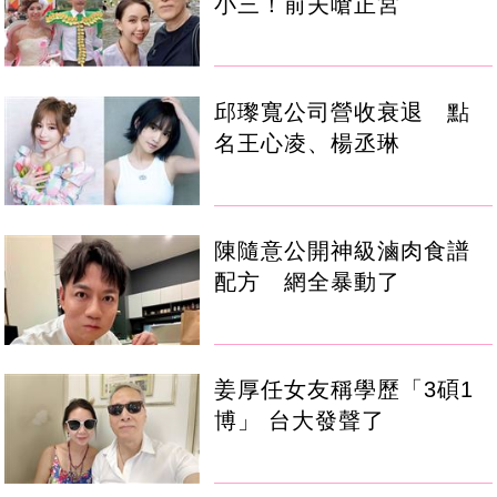
小三！前夫嗆正宮
邱瓈寬公司營收衰退 點
名王心凌、楊丞琳
陳隨意公開神級滷肉食譜
配方 網全暴動了
姜厚任女友稱學歷「3碩1
博」 台大發聲了