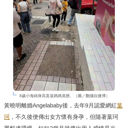
8歲小海綿身高直逼媽媽肩膀。（圖／翻攝自微博）
黃曉明離婚Angelababy後，去年9月認愛網紅
葉
珂
，不久後便傳出女方懷有身孕，但隨著葉珂