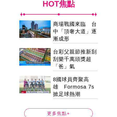
HOT焦點
商場戰國來臨 台
中「頂奢大道」逐
漸成形
台彩父親節推新刮
刮樂千萬頭獎超
「爸」氣
8國球員齊聚高
雄 Formosa 7s
掀足球熱潮
更多焦點+