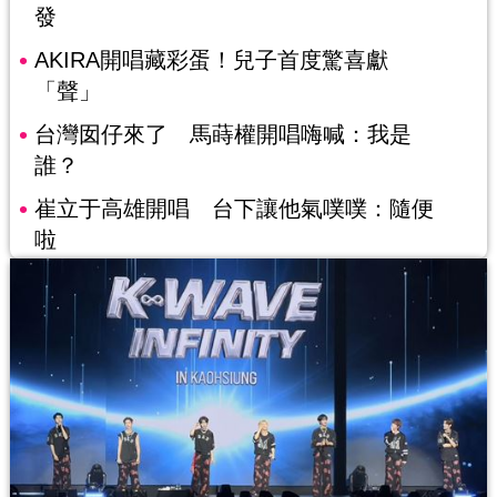
發
AKIRA開唱藏彩蛋！兒子首度驚喜獻
「聲」
台灣囡仔來了 馬蒔權開唱嗨喊：我是
誰？
崔立于高雄開唱 台下讓他氣噗噗：隨便
啦