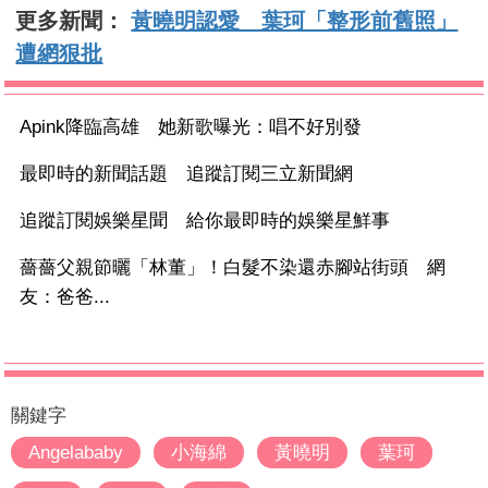
更多新聞：
黃曉明認愛 葉珂「整形前舊照」
遭網狠批
Apink降臨高雄 她新歌曝光：唱不好別發
最即時的新聞話題 追蹤訂閱三立新聞網
追蹤訂閱娛樂星聞 給你最即時的娛樂星鮮事
薔薔父親節曬「林董」！白髮不染還赤腳站街頭 網
友：爸爸...
關鍵字
Angelababy
小海綿
黃曉明
葉珂