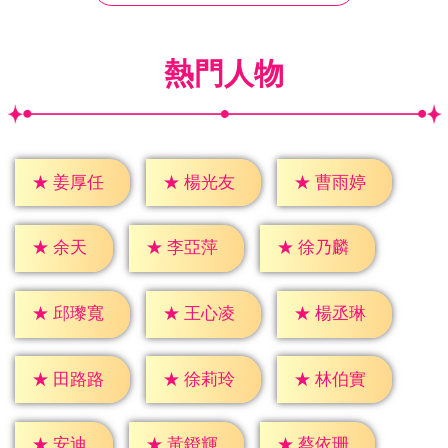
熱門人物
★
姜厚任
★
楊光友
★
曹雨婷
★
余天
★
李亞萍
★
徐乃麟
★
邱瓈寬
★
王心凌
★
楊丞琳
★
田路路
★
徐莉玲
★
林伯實
★
安迪
★
黃鐙輝
★
蔡依珊