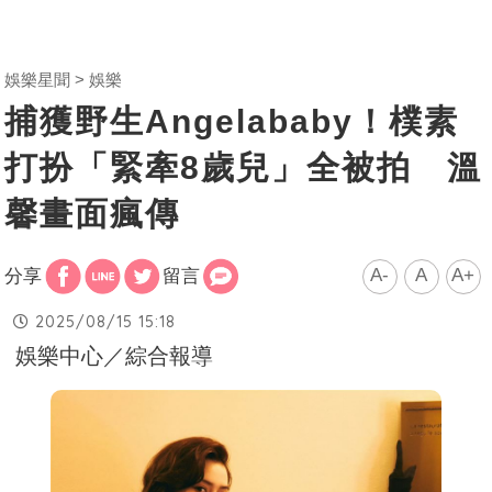
娛樂星聞
娛樂
捕獲野生Angelababy！樸素
打扮「緊牽8歲兒」全被拍 溫
馨畫面瘋傳
A-
A
A+
分享
留言
2025/08/15 15:18
娛樂中心／綜合報導