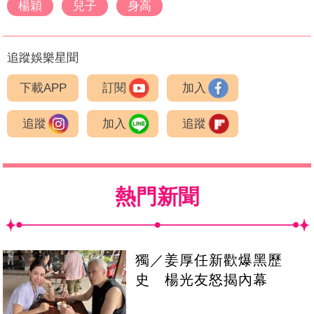
楊穎
兒子
身高
追蹤娛樂星聞
下載APP
訂閱
加入
追蹤
加入
追蹤
熱門新聞
獨／姜厚任新歡爆黑歷
史 楊光友怒揭內幕