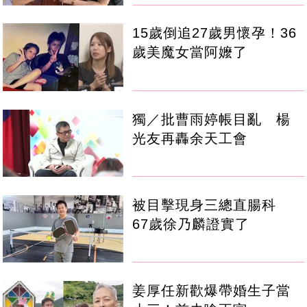
15歲倒追27歲男懷孕！36
歲美魔女當阿嬤了
獨／批曹雨婷帳目亂 楊
光友再轟余天工會
被目擊現身三總直腸科
67歲徐乃麟證實了
姜厚任新歡爆帶婚生子當