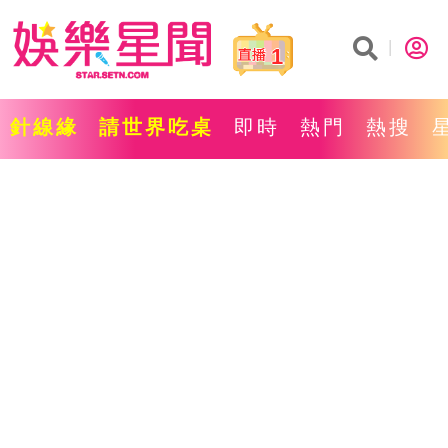
1
針線緣
請世界吃桌
即時
熱門
熱搜