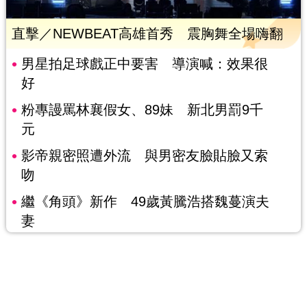
直擊／NEWBEAT高雄首秀 震胸舞全場嗨翻
男星拍足球戲正中要害 導演喊：效果很
好
粉專謾罵林襄假女、89妹 新北男罰9千
元
影帝親密照遭外流 與男密友臉貼臉又索
吻
繼《角頭》新作 49歲黃騰浩搭魏蔓演夫
妻