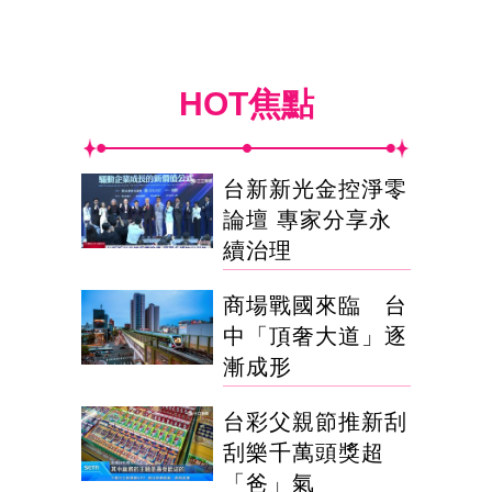
HOT焦點
台新新光金控淨零
論壇 專家分享永
續治理
商場戰國來臨 台
中「頂奢大道」逐
漸成形
台彩父親節推新刮
刮樂千萬頭獎超
「爸」氣