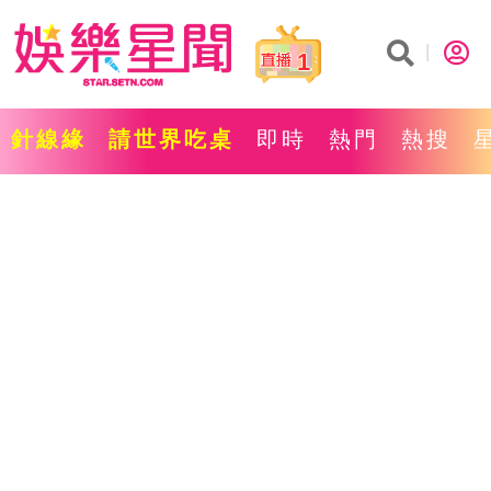
1
針線緣
請世界吃桌
即時
熱門
熱搜