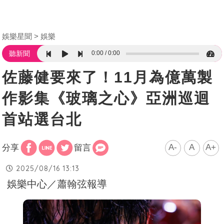
娛樂星聞
娛樂
0:00
0:00
聽新聞
佐藤健要來了！11月為億萬製
作影集《玻璃之心》亞洲巡迴
首站選台北
A-
A
A+
分享
留言
2025/08/16 13:13
娛樂中心／蕭翰弦報導