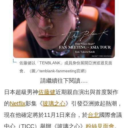
佐藤健以「TENBLANK」成員身份展開亞洲巡迴見面
會。（圖／tenblank-fanmeeting官網）
請繼續往下閱讀….
日本超級男神
佐藤健
近期親自演出與首度製作
的
Netflix
影集《
玻璃之心
》引發亞洲掀起熱潮，
現在他確定將於11月1日來台，於
台北
國際會議
中心（TICC）舉辦《玻璃之心》
粉絲見面會
。