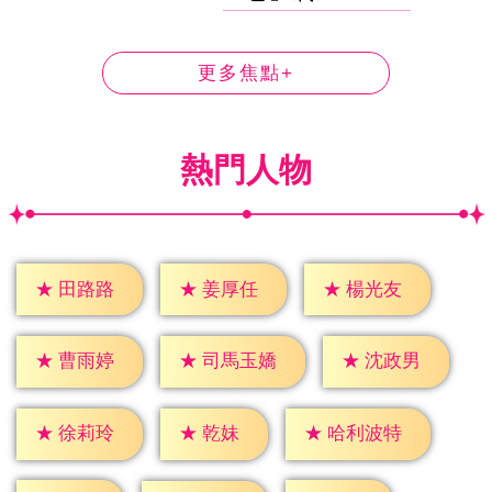
更多焦點+
熱門人物
★
田路路
★
姜厚任
★
楊光友
★
曹雨婷
★
沈政男
★
司馬玉嬌
★
乾妹
★
徐莉玲
★
哈利波特