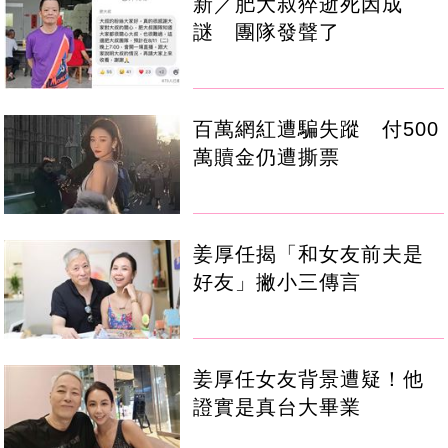
新／肥大叔猝逝死因成
謎 團隊發聲了
百萬網紅遭騙失蹤 付500
萬贖金仍遭撕票
姜厚任揭「和女友前夫是
好友」撇小三傳言
姜厚任女友背景遭疑！他
證實是真台大畢業