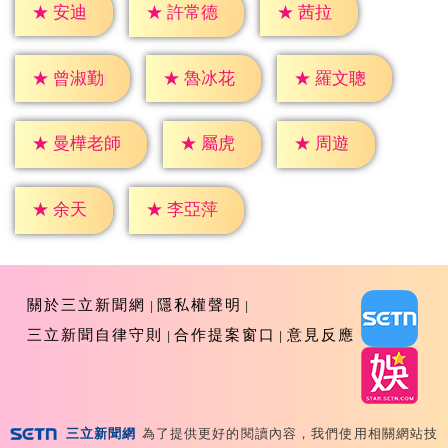
★
安迪
★
茜拉
★
許常德
★
曾淑勤
★
魯冰花
★
羅文聰
★
屬虎
★
周遊
★
曼樺老師
★
余天
★
李亞萍
關於三立新聞網
隱私權聲明
三立新聞自律守則
合作提案窗口
意見反應
三立新聞網
為了提供更好的閱讀內容，我們使用相關網站技
Copyright ©2026 Sanlih E-Television All Rights