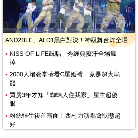
AND2BLE、ALD1黑白對決！神級舞台炸全場
KISS OF LIFE飆唱 秀經典擦汗全場瘋
掉
2000人堵教堂搶看C羅婚禮 竟是超大烏
龍
買房3年才知「蜘蛛人住我家」屋主超傻
眼
粉絲輕生後首露面！西村力演唱會狀態超
好