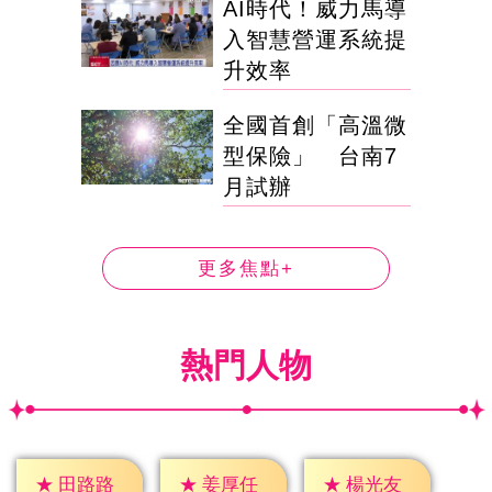
AI時代！威力馬導
入智慧營運系統提
升效率
全國首創「高溫微
型保險」 台南7
月試辦
更多焦點+
熱門人物
★
田路路
★
姜厚任
★
楊光友