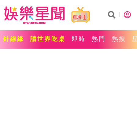
1
針線緣
請世界吃桌
即時
熱門
熱搜