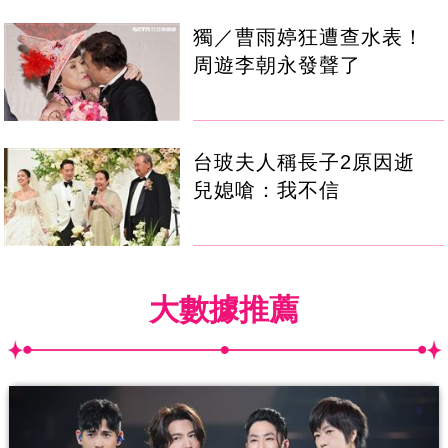
獨／曹雨婷狂遭查水表！
周遊李朝永發聲了
台玻夫人稱長子2原因逝
兒媳嗆：我不信
大數據推薦