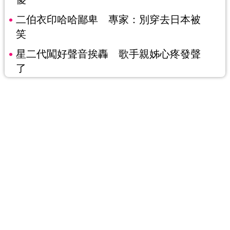
二伯衣印哈哈鄙卑 專家：別穿去日本被
笑
星二代闖好聲音挨轟 歌手親姊心疼發聲
了