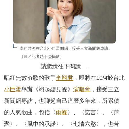
李翊君將在台北小巨蛋開唱，接受三立新聞網專訪。
（圖／記者趙于瑩攝影）
請繼續往下閱讀….
唱紅無數夯歌的歌手
李翊君
，即將在10/4於台北
小巨蛋
舉辦《翊起聽見愛》
演唱會
，接受三立
新聞網專訪，也聊起自己這麼多年來，所累積
的人氣歌曲，包括〈
雨蝶
〉、〈諾言〉、〈萍
聚〉、〈風中的承諾〉、〈七情六慾〉，也苦