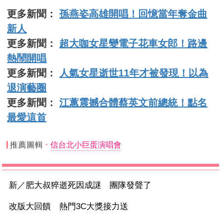
更多新聞：
孫燕姿高雄開唱！回憶當年奪金曲
新人
更多新聞：
超大咖女星變電子花車女郎！路邊
熱鬧開唱
更多新聞：
人氣女星逝世11年才被發現！以為
退演藝圈
更多新聞：
江蕙震撼合體蔡英文前總統！點名
最愛這首
推薦圖輯
信台北小巨蛋演唱會
新／肥大叔猝逝死因成謎 團隊發聲了
改版大回饋 熱門3C大獎接力送