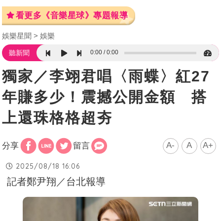
看更多《音樂星球》專題報導
娛樂星聞
娛樂
0:00
0:00
聽新聞
獨家／李翊君唱〈雨蝶〉紅27
年賺多少！震撼公開金額 搭
上還珠格格超夯
A-
A
A+
分享
留言
2025/08/18 16:06
記者鄭尹翔／台北報導