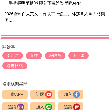
一手掌握明星動態 即刻下載娛樂星聞APP
2026全球百大美女「台版三上悠亞」林莎首入圍！將與
周...
關鍵字
李翊君
雨蝶
演唱會
小巨蛋
還珠格格
追蹤娛樂星聞
下載APP
訂閱
加入
追蹤
加入
追蹤