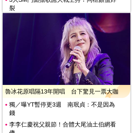
裂
魯冰花原唱隔13年開唱 台下驚見一票大咖
獨／曝YT暫停更3週 南珉貞：不是因為
錢
李李仁慶祝父親節！合體大尾油土伯網看
傻