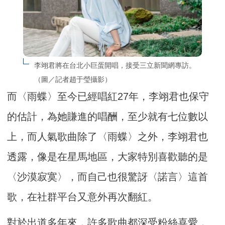
李翊君將在台北小巨蛋開唱，接受三立新聞網專訪。
（圖／記者趙于瑩攝影）
而〈雨蝶〉至今已經唱紅27年，李翊君也保守
的估計，為她賺進的唱酬，至少就有七位數以
上，而人氣歌曲除了〈雨蝶〉之外，李翊君也
透露，像是在星馬地區，大家特別喜歡聽的是
〈沙漠寂寞〉，而自己也很驚訝〈諾言〉這首
歌，在社群平台又意外再次翻紅。
對於出道多年來，許多歌曲都深受粉絲喜愛，