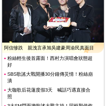
阿信慘跌 親洩言承旭吳建豪周渝民真面目
粉絲輕生後首露面！西村力演唱會狀態超
好
SBS歌謠大戰開播30分鐘傳災情！粉絲崩
潰
大咖歌后花蓮度假3天 喊話巧遇直接合
照
3大SM門面擔歌謠大戰主持！同框顏值炸