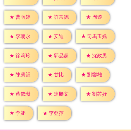
★
周遊
★
曹雨婷
★
許常德
★
安迪
★
李朝永
★
司馬玉嬌
★
徐莉玲
★
郭品超
★
沈政男
★
甘比
★
陳凱韻
★
劉鑾雄
★
蔡依珊
★
連勝文
★
劉芯妤
★
李娜
★
李亞萍