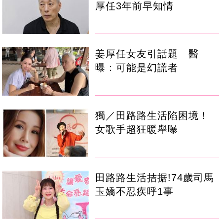
厚任3年前早知情
姜厚任女友引話題 醫
曝：可能是幻謊者
獨／田路路生活陷困境！
女歌手超狂暖舉曝
田路路生活拮据!74歲司馬
玉嬌不忍疾呼1事